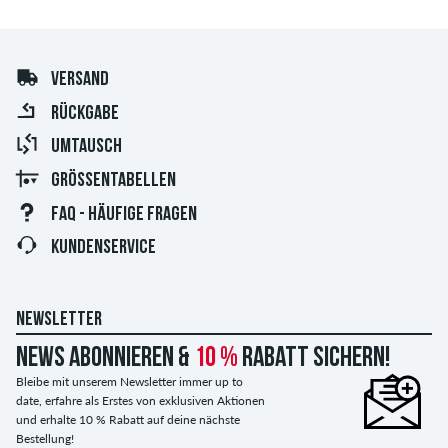
VERSAND
RÜCKGABE
UMTAUSCH
GRÖSSENTABELLEN
FAQ - HÄUFIGE FRAGEN
KUNDENSERVICE
NEWSLETTER
News abonnieren &
10 %
Rabatt sichern!
Bleibe mit unserem Newsletter immer up to
date, erfahre als Erstes von exklusiven Aktionen
und erhalte 10 % Rabatt auf deine nächste
Bestellung!