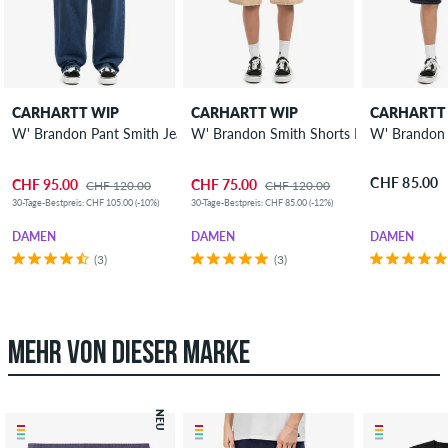
CARHARTT WIP
CARHARTT WIP
CARHARTT
W' Brandon Pant Smith Jeans Damen
W' Brandon Smith Shorts Damen
CHF 85.00
CHF 95.00
CHF 75.00
CHF 120.00
CHF 120.00
30-Tage-Bestpreis: CHF 105.00 (-10%)
30-Tage-Bestpreis: CHF 85.00 (-12%)
DAMEN
DAMEN
DAMEN
(3)
(3)
MEHR VON DIESER MARKE
NEU