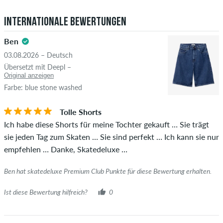
5.0
positive als auch negative Bewertungen. Bewertungen mit
Internationale Bewertungen
beleidigenden oder obszönen Inhalten sowie Bewertungen,
die geltendes Recht oder Urheberrechte verletzen oder Spam
Ben
und Fremdwerbung enthalten, werden nicht veröffentlicht.
03.08.2026 – Deutsch
Die Sternebewertung des Artikels ist der Durchschnitt aller
STERNE
SORTIERUNG
Übersetzt mit Deepl –
Bewertungen.
Original anzeigen
Farbe: blue stone washed
Ob die Bewertung von einer Person stammt, die diesen
Artikel wirklich gekauft hat, erkennst du am grünen Haken
Tolle Shorts
neben dem Namen mit dem Zusatz "Verifizierter Kauf". Bei
Ich habe diese Shorts für meine Tochter gekauft … Sie trägt
diesen Personen wurde der Kauf anhand ihrer Bestellungen
sie jeden Tag zum Skaten … Sie sind perfekt … Ich kann sie nur
überprüft. Bei Bewertungen ohne grünen Haken, können wir
empfehlen … Danke, Skatedeluxe …
leider nicht garantieren, dass die Personen den Artikel
wirklich besitzen oder besessen haben.
Ben hat skatedeluxe Premium Club Punkte für diese Bewertung erhalten.
Ist diese Bewertung hilfreich?
0