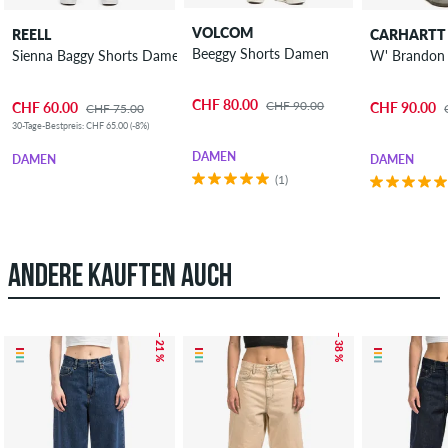
VOLCOM
REELL
CARHARTT
Beeggy Shorts Damen
Sienna Baggy Shorts Damen
CHF 80.00
CHF 90.00
CHF 60.00
CHF 90.00
CHF 75.00
30-Tage-Bestpreis: CHF 65.00 (-8%)
DAMEN
DAMEN
DAMEN
(1)
ANDERE KAUFTEN AUCH
– 21 %
– 38 %