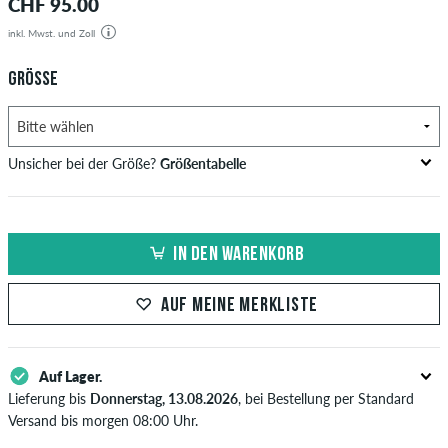
CHF 95.00
inkl. Mwst. und Zoll
GRÖSSE
Unsicher bei der Größe?
Größentabelle
US
Inch-Weite (W)
Bundweite in cm
IN DEN WARENKORB
XXS
24
61
XS
25-26
63,5-66
AUF MEINE MERKLISTE
S
27-28
68,5-71
Auf Lager.
M
29-31
73,5-78,5
Lieferung bis
Donnerstag, 13.08.2026
, bei Bestellung per Standard
L
32
81
Versand bis morgen 08:00 Uhr.
Gilt nur für Sofortzahlungsweisen wie Kreditkarte oder PayPal. Wenn