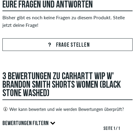
EURE FRAGEN UND ANTWORTEN
Bisher gibt es noch keine Fragen zu diesem Produkt. Stelle
jetzt deine Frage!
FRAGE STELLEN
3 BEWERTUNGEN ZU CARHARTT WIP W'
BRANDON SMITH SHORTS WOMEN (BLACK
STONE WASHED)
Wer kann bewerten und wie werden Bewertungen überprüft?
Nur Personen mit einem skatedeluxe Kundenkonto können
BEWERTUNGEN FILTERN
Bewertungen abgeben. Diese werden erst nach unserer
SEITE 1 / 1
Überprüfung veröffentlicht. Wir veröffentlichen sowohl