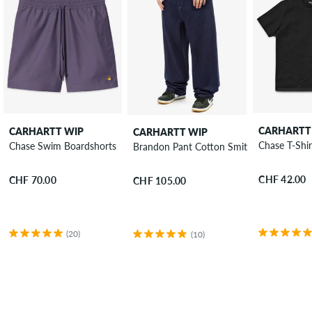
CARHARTT
CARHARTT WIP
CARHARTT WIP
Chase T-Shir
Chase Swim Boardshorts
Brandon Pant Cotton Smith Jeans
CHF 42.00
CHF 70.00
CHF 105.00
(20)
(10)