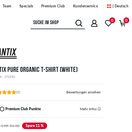
Team
Specials
Premium Club
Kundenservice
| Deutsch
0
0
TIX PURE ORGANIC T-SHIRT (WHITE)
Nr.: 172251
(5)
Bewertungen ansehen
Premium Club Punkte
Mehr Infos
 CHF 36.00
Spare 11 %