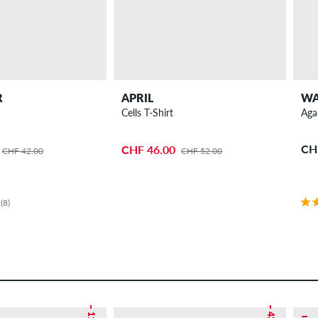
R
APRIL
WA
Cells T-Shirt
Aga
CH
CHF 46.00
CHF 42.00
CHF 52.00
(8)
– 11 %
– 43 %