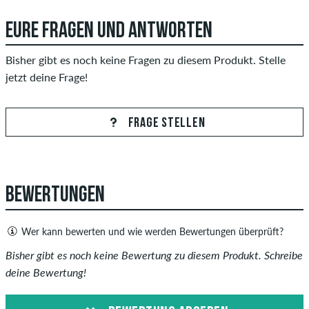
EURE FRAGEN UND ANTWORTEN
Bisher gibt es noch keine Fragen zu diesem Produkt. Stelle
jetzt deine Frage!
FRAGE STELLEN
BEWERTUNGEN
Wer kann bewerten und wie werden Bewertungen überprüft?
Nur Personen mit einem skatedeluxe Kundenkonto können
Bisher gibt es noch keine Bewertung zu diesem Produkt. Schreibe
Bewertungen abgeben. Diese werden erst nach unserer
deine Bewertung!
Überprüfung veröffentlicht. Wir veröffentlichen sowohl
positive als auch negative Bewertungen. Bewertungen mit