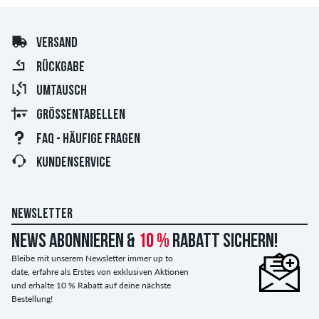
VERSAND
RÜCKGABE
UMTAUSCH
GRÖSSENTABELLEN
FAQ - HÄUFIGE FRAGEN
KUNDENSERVICE
NEWSLETTER
News abonnieren &
10 %
Rabatt sichern!
Bleibe mit unserem Newsletter immer up to
date, erfahre als Erstes von exklusiven Aktionen
und erhalte 10 % Rabatt auf deine nächste
Bestellung!