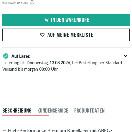
inkl. Mwst. und Zoll
IN DEN WARENKORB
AUF MEINE MERKLISTE
Auf Lager.
Lieferung bis
Donnerstag, 13.08.2026
, bei Bestellung per Standard
Versand bis morgen 08:00 Uhr.
Gilt nur für Sofortzahlungsweisen wie Kreditkarte oder PayPal. Wenn
du per Vorkasse bezahlst, wird deine Bestellung erst nach Eingang
deiner Überweisung an dich versendet. Weitere Infos zu
Versand
&
Zahlung
.
BESCHREIBUNG
KUNDENSERVICE
PRODUKTDATEN
High-Performance Premium Kugellager mit ABEC7