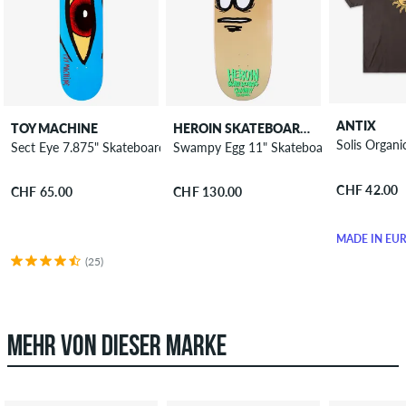
ANTIX
TOY MACHINE
HEROIN SKATEBOARDS
Solis Organi
Sect Eye 7.875" Skateboard Deck
Swampy Egg 11" Skateboard Deck
CHF 42.00
CHF 65.00
CHF 130.00
MADE IN EU
(25)
MEHR VON DIESER MARKE