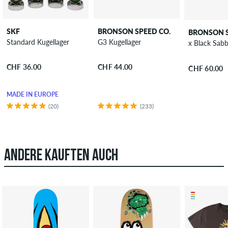
SKF
BRONSON SPEED CO.
BRONSON S
Standard Kugellager
G3 Kugellager
x Black Sab
CHF 36.00
CHF 44.00
CHF 60.00
MADE IN EUROPE
(20)
(233)
ANDERE KAUFTEN AUCH