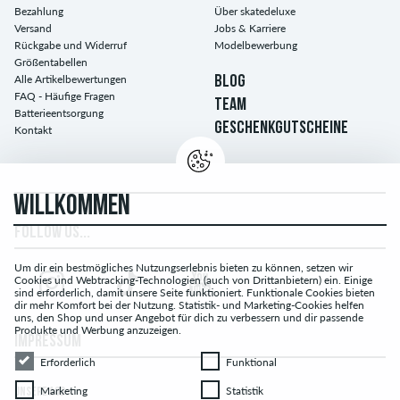
Bezahlung
Über skatedeluxe
Versand
Jobs & Karriere
Rückgabe und Widerruf
Modelbewerbung
Größentabellen
Alle Artikelbewertungen
BLOG
FAQ - Häufige Fragen
TEAM
Batterieentsorgung
GESCHENKGUTSCHEINE
Kontakt
WILLKOMMEN
FOLLOW US...
Um dir ein bestmögliches Nutzungserlebnis bieten zu können, setzen wir
Cookies und Webtracking-Technologien (auch von Drittanbietern) ein. Einige
sind erforderlich, damit unsere Seite funktioniert. Funktionale Cookies bieten
dir mehr Komfort bei der Nutzung. Statistik- und Marketing-Cookies helfen
uns, den Shop und unser Angebot für dich zu verbessern und dir passende
Produkte und Werbung anzuzeigen.
IMPRESSUM
Erforderlich
Funktional
Erforderlich
Funktional
Marketing
Statistik
Marketing
Statistik
UNSERE AGB