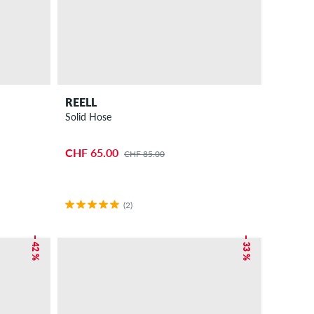
REELL
Solid Hose
CHF 65.00
CHF 85.00
(2)
– 42 %
– 33 %