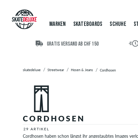
Marken
Skateboards
Schuhe
MARKEN
SKATEBOARDS
SCHUHE
S
Streetwear
T-
Shirts
GRATIS VERSAND AB CHF 150
Hoodies
Jacken
Longsleeves
skatedeluxe
Streetwear
Hosen & Jeans
Cordhosen
Hemden
Hosen
&
Jeans
Slim-
Fit
CORDHOSEN
Hosen
Chinos
29 ARTIKEL
&
Cordhosen haben schon längst ihr angestaubtes Images ver