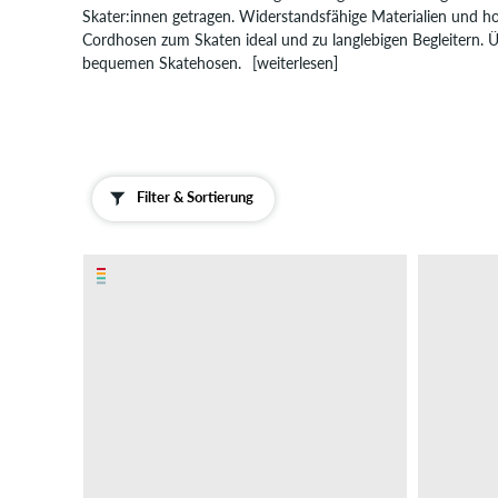
Work
Skater:innen getragen. Widerstandsfähige Materialien und 
Cordhosen zum Skaten ideal und zu langlebigen Begleitern. Üb
Pants
bequemen Skatehosen.
[weiterlesen]
Straight-
Fit
Hosen
Loose-
Fit
Filter & Sortierung
Hosen
Cargohosen
Jogginghosen
Shorts
Sweatshirts
Zip
Hoodies
Poloshirts
Tops
Boardshorts