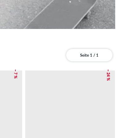
Seite 1 / 1
– 7 %
– 24 %