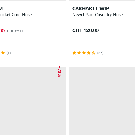
M
CARHARTT WIP
Pocket Cord Hose
Newel Pant Coventry Hose
CHF 120.00
00
CHF 85.00
(1)
(35)
– 70 %