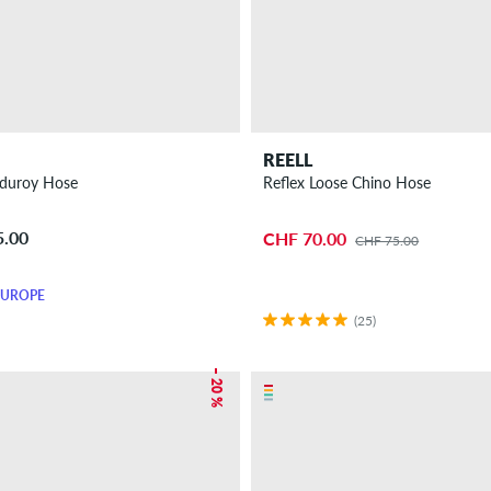
REELL
rduroy Hose
Reflex Loose Chino Hose
5.00
CHF 70.00
CHF 75.00
EUROPE
(25)
– 20 %