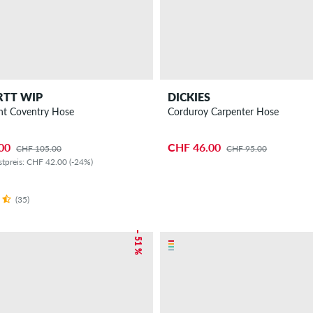
RTT WIP
DICKIES
Newel Pant Coventry Hose
Corduroy Carpenter Hose
00
CHF 46.00
CHF 105.00
CHF 95.00
stpreis: CHF 42.00 (-24%)
(35)
– 51 %