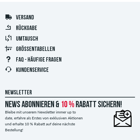
VERSAND
RÜCKGABE
UMTAUSCH
GRÖSSENTABELLEN
FAQ - HÄUFIGE FRAGEN
KUNDENSERVICE
NEWSLETTER
News abonnieren &
10 %
Rabatt sichern!
Bleibe mit unserem Newsletter immer up to
date, erfahre als Erstes von exklusiven Aktionen
und erhalte 10 % Rabatt auf deine nächste
Bestellung!