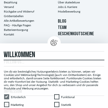
Bezahlung
Über skatedeluxe
Versand
Jobs & Karriere
Rückgabe und Widerruf
Modelbewerbung
Größentabellen
Alle Artikelbewertungen
BLOG
FAQ - Häufige Fragen
TEAM
Batterieentsorgung
GESCHENKGUTSCHEINE
Kontakt
WILLKOMMEN
FOLLOW US...
Um dir ein bestmögliches Nutzungserlebnis bieten zu können, setzen wir
Cookies und Webtracking-Technologien (auch von Drittanbietern) ein. Einige
sind erforderlich, damit unsere Seite funktioniert. Funktionale Cookies bieten
dir mehr Komfort bei der Nutzung. Statistik- und Marketing-Cookies helfen
uns, den Shop und unser Angebot für dich zu verbessern und dir passende
Produkte und Werbung anzuzeigen.
IMPRESSUM
Erforderlich
Funktional
Erforderlich
Funktional
Marketing
Statistik
Marketing
Statistik
UNSERE AGB