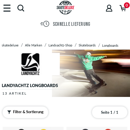
Marken
0
Skateboards
Schuhe
SCHNELLE LIEFERUNG
Streetwear
Accessoires
Neu
skatedeluxe
Alle Marken
Landyachtz-Shop
Skateboards
Longboards
Sale
LANDYACHTZ LONGBOARDS
13 ARTIKEL
Filter & Sortierung
Seite 1 / 1