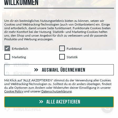
WILLKOMMEN
Um dir ein bestmögliches Nutzungserlebnis bieten zu können, setzen wir
Cookies und Webtracking-Technologien (auch von Drittanbietern) ein. Einige
sind erforderlich, damit unsere Seite funktioniert. Funktionale Cookies bieten
dir mehr Komfort bei der Nutzung. Statistik- und Marketing-Cookies helfen
uns, den Shop und unser Angebot für dich zu verbessern und dir passende
Produkte und Werbung anzuzeigen.
Erforderlich
Funktional
Erforderlich
Funktional
Marketing
Statistik
Marketing
Statistik
VERSAND
AUSWAHL ÜBERNEHMEN
RÜCKGABE
Mit Klick auf "ALLE AKZEPTIEREN" stimmst du der Verwendung aller Cookies
UMTAUSCH
und Webtracking-Technologien zu. Solltest du es dir anders überlegen, findest
du alle Optionen zum Ändern oder Widerrufen deiner Einwilligung in unserer
Cookie Policy
und unserer
Datenschutzerklärung
.
GRÖSSENTABELLEN
FAQ - HÄUFIGE FRAGEN
ALLE AKZEPTIEREN
KUNDENSERVICE