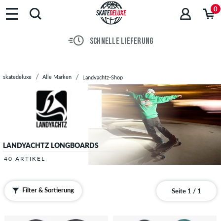
Marken
0
Skateboards
Schuhe
SCHNELLE LIEFERUNG
Streetwear
Accessoires
Neu
skatedeluxe
Alle Marken
Landyachtz-Shop
Sale
LANDYACHTZ LONGBOARDS
40 ARTIKEL
Filter & Sortierung
Seite 1 / 1