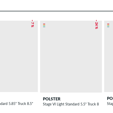
– 7 %
– 24 %
PO
POLSTER
dard 5.85" Truck 8.5"
Sta
Stage VI Light Standard 5.5" Truck 8.125"