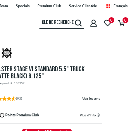
Team
Specials
Premium Club
Service Clientèle
| Français
0
0
LSTER STAGE VI STANDARD 5.5" TRUCK
ATTE BLACK) 8.125"
de produit: 103957
(93)
Voir les avis
Points Premium Club
Plus d'Info