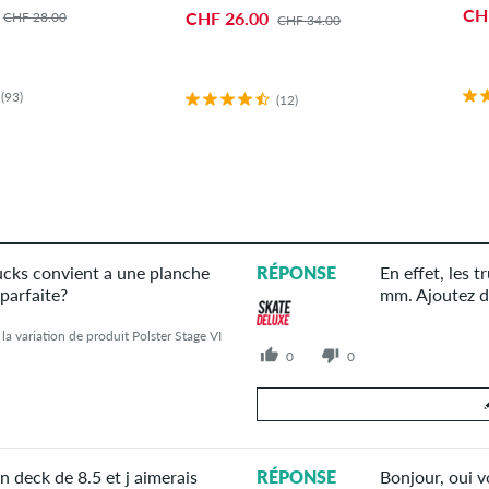
CH
CHF 26.00
CHF 28.00
CHF 34.00
(93)
(12)
rucks convient a une planche
RÉPONSE
En effet, les 
 parfaite?
mm. Ajoutez d
a variation de produit Polster Stage VI
0
0
Votre réponse
un deck de 8.5 et j aimerais
RÉPONSE
Bonjour, oui v
Répondez à la question de Ivan ici