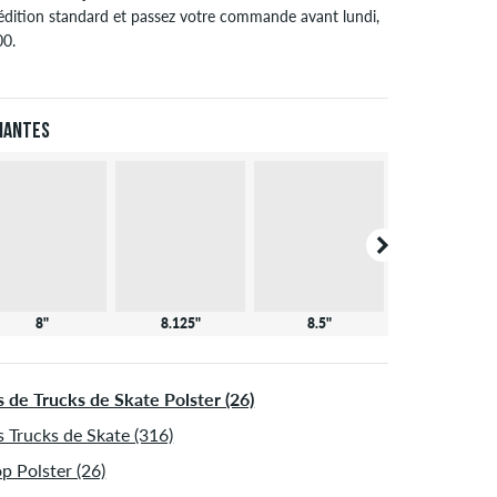
édition standard et passez votre commande avant lundi,
00.
pplique seulement pour des méthodes de paiement
tantané comme une carte de crédit ou PayPal. Si vous
ez en effectuant un virement bancaire, votre commande
iantes
a envoyée après réception du paiement. Plus d'info sur
édition
&
Paiement
.
8"
8.125"
8.5"
8.125"
s de Trucks de Skate Polster (26)
s Trucks de Skate (316)
p Polster (26)