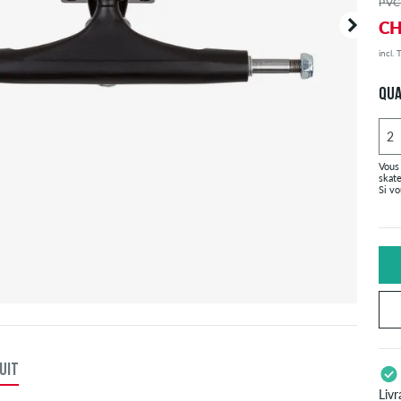
PVC
CH
incl.
Votre 
sont in
QUA
Vous
skat
Si v
UIT
Livr