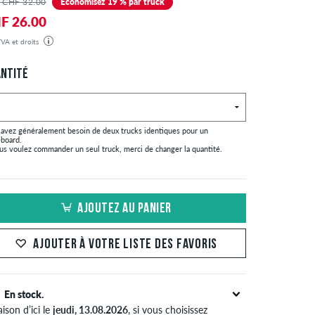
 CHF 32.00
Économisez 19 % par truck
F 26.00
 TVA et droits
commande sera expédiée depuis notre entrepôt en Allemagne. Toutes les taxes et droits de douane
clus dans le prix affiché. Il n'y a pas de frais supplémentaires autres que les frais de livraison.
NTITÉ
 avez généralement besoin de deux trucks identiques pour un
eboard.
ous voulez commander un seul truck, merci de changer la quantité.
AJOUTEZ AU PANIER
AJOUTER À VOTRE LISTE DES FAVORIS
En stock.
aison d’ici le
jeudi, 13.08.2026
, si vous choisissez