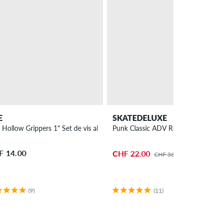
E
SKATEDELUXE
Hollow Grippers 1" Set de vis allen
Punk Classic ADV Roues 54mm 99A
F 14.00
CHF 22.00
CHF 36.00
(9)
(11)