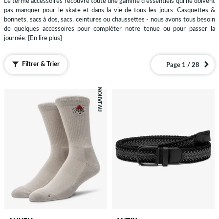
Le terme accessoires recouvre toute une gamme d'essentiels qui ne doivent
tissus
pas manquer pour le skate et dans la vie de tous les jours. Casquettes &
Ceintures
bonnets, sacs à dos, sacs, ceintures ou chaussettes - nous avons tous besoin
de quelques accessoires pour compléter notre tenue ou pour passer la
Vegan
journée.
[En lire plus]
Chaussettes
Filtrer & Trier
Page 1 / 28
Chèques
cadeau
Gants
NOUVEAU
&
Echarpes
Lacets
Lunettes
de
soleil
Magazines
/
Livres
Portefeuilles