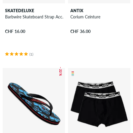
Divers
SKATEDELUXE
ANTIX
Idées
Barbwire Skateboard Strap Acc.
Corium Ceinture
cadeaux
pour
CHF 16.00
CHF 36.00
skateurs
Nouveau
(1)
Sale
– 22 %