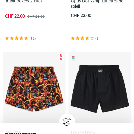
Trunk Boxers 2 Pack
Opus Dot Wrap Lunettes de
soleil
CHF 22.00
CHF 22.00
CHF 26.00
(31)
(1)
– 28 %
ANUELL
LOUSY LIVIN