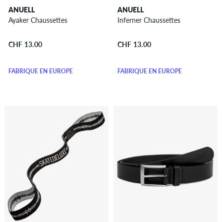
ANUELL
ANUELL
Sacs
Ayaker Chaussettes
Inferner Chaussettes
à
dos
CHF 13.00
CHF 13.00
Sandales
Semelles
FABRIQUÉ EN EUROPE
FABRIQUÉ EN EUROPE
...et
plus
Briquets
Bouteilles
Stickers
Porte-
clefs
Films
&
DVDs
Skateboard