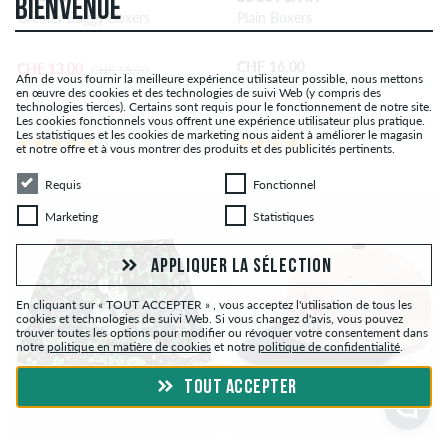
BIENVENUE
Greater Baggy Boxers
Plain Boxers
CHF 16.00
CHF 13.00
CHF 18.00
Afin de vous fournir la meilleure expérience utilisateur possible, nous mettons
en œuvre des cookies et des technologies de suivi Web (y compris des
technologies tierces). Certains sont requis pour le fonctionnement de notre site.
Les cookies fonctionnels vous offrent une expérience utilisateur plus pratique.
Les statistiques et les cookies de marketing nous aident à améliorer le magasin
(7)
(59)
et notre offre et à vous montrer des produits et des publicités pertinents.
Requis
Fonctionnel
Requis
Fonctionnel
Marketing
Statistiques
Marketing
Statistiques
APPLIQUER LA SÉLECTION
En cliquant sur « TOUT ACCEPTER » , vous acceptez l'utilisation de tous les
cookies et technologies de suivi Web. Si vous changez d'avis, vous pouvez
trouver toutes les options pour modifier ou révoquer votre consentement dans
notre
politique en matière de cookies
et notre
politique de confidentialité
.
TOUT ACCEPTER