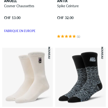
ANUELL
ANTIX
Sacs
Cosmer Chaussettes
Spike Ceinture
Sacs
Fourre-
CHF 13.00
CHF 32.00
tout
Sacs
FABRIQUÉ EN EUROPE
de
(1)
coursier
Sacs
NOUVEAU
NOUVEAU
banane
Sacs
de
voyage
&
valises
Housses
boards
Divers
Sacs