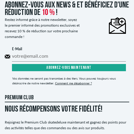
Abonnez-vous aux news & et bénéficiez d'une
réduction de
10 %
!
Restez informé grâce à notre newsletter, soyez
le premier informé des promotions exclusives et
recevez 10 % de réduction sur votre prochaine
commande !
E-Mail
ABONNEZ-VOUS MAINTENANT
Vos données ne seront pas transmises à des tiers. Vous pouvez toujours vous
désinscrire de notre newsletter.
Comment me désabonner ?
PREMIUM CLUB
NOUS RÉCOMPENSONS VOTRE FIDÉLITÉ!
Rejoignez le Premium Club skatedeluxe maintenant et gagnez des points pour
des activités telles que des commandes ou des avis sur produits.