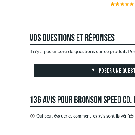
VOS QUESTIONS ET RÉPONSES
Il n'y a pas encore de questions sur ce produit. P
POSER UNE QUES
136 AVIS POUR BRONSON SPEED CO.
Qui peut évaluer et comment les avis sont-ils vérifiés
Seules les personnes ayant un compte client skate
et négatives. Les avis avec un contenu insultant ou