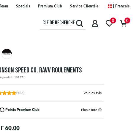
Team
Specials
Premium Club
Service Clientèle
| Français
0
0
ONSON SPEED CO. RAVV ROULEMENTS
de produit: 108271
(136)
Voir les avis
Points Premium Club
Plus d'Info
F 60.00