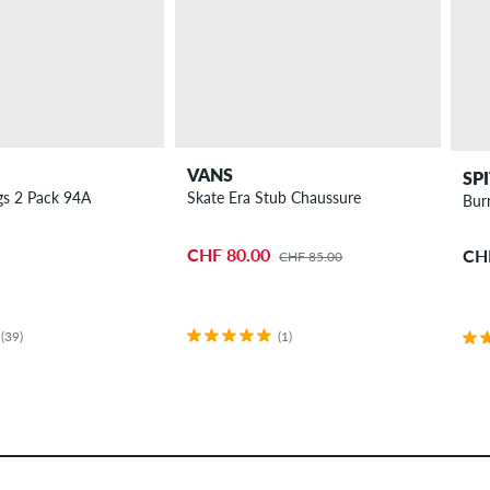
VANS
SP
gs 2 Pack 94A
Skate Era Stub Chaussure
8"
Bur
CHF 80.00
CH
CHF 85.00
(39)
(1)