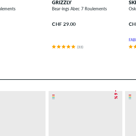
GRIZZLY
SK
ulements
Bear-ings Abec 7 Roulements
Osk
CHF 29.00
CH
FAB
(33)
– 6 %