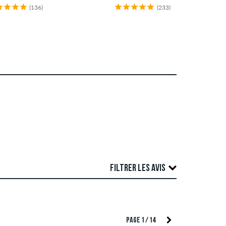
(136)
(233)
FILTRER LES AVIS
re examen. Nous publions des critiques positives
SSER PAR
PAGE 1 / 14
'auteur ainsi que contenant du spam et de la