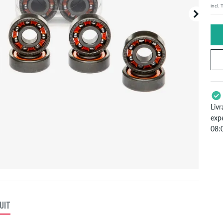
incl.
Votre 
sont in
Livr
exp
08:
S'a
ins
pay
ser
Exp
UIT