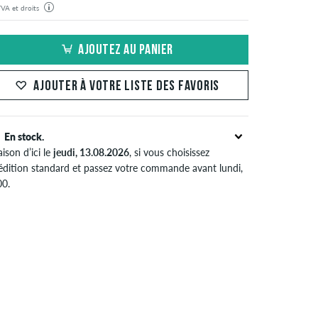
 TVA et droits
commande sera expédiée depuis notre entrepôt en Allemagne. Toutes les taxes et droits de douane
clus dans le prix affiché. Il n'y a pas de frais supplémentaires autres que les frais de livraison.
AJOUTEZ AU PANIER
AJOUTER À VOTRE LISTE DES FAVORIS
En stock.
aison d’ici le
jeudi, 13.08.2026
, si vous choisissez
édition standard et passez votre commande avant lundi,
00.
pplique seulement pour des méthodes de paiement
tantané comme une carte de crédit ou PayPal. Si vous
ez en effectuant un virement bancaire, votre commande
a envoyée après réception du paiement. Plus d'info sur
édition
&
Paiement
.