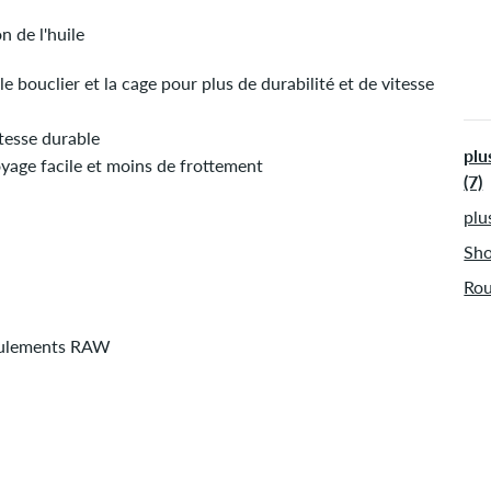
n de l'huile
e bouclier et la cage pour plus de durabilité et de vitesse
itesse durable
plu
yage facile et moins de frottement
(7)
plu
Sho
Rou
roulements RAW