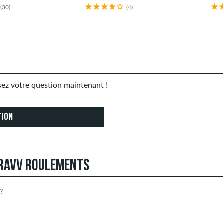
(30)
(4)
osez votre question maintenant !
TION
 RAVV ROULEMENTS
 ?
deluxe peuvent créer des avis. Ceux-ci seront publiés après not
ÉTOILES
CLA
 obscène et les avis qui violent la loi applicable ou les droits d