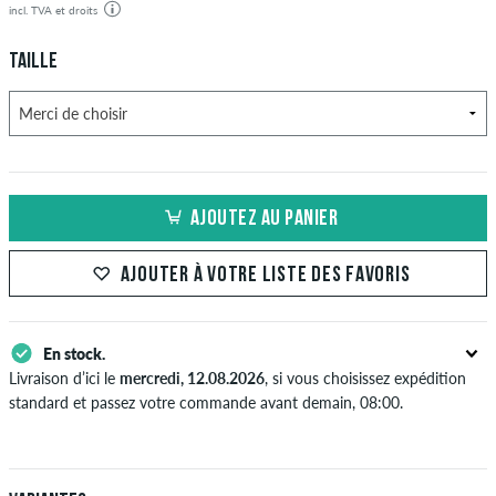
incl. TVA et droits
TAILLE
AJOUTEZ AU PANIER
AJOUTER À VOTRE LISTE DES FAVORIS
En stock.
Livraison d’ici le
mercredi, 12.08.2026
, si vous choisissez expédition
standard et passez votre commande avant demain, 08:00.
S'applique seulement pour des méthodes de paiement instantané
comme une carte de crédit ou PayPal. Si vous payez en effectuant un
virement bancaire, votre commande sera envoyée après réception du