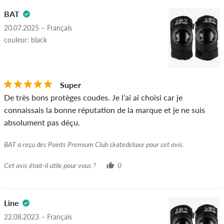
5.0
Les avis avec un contenu insultant ou obscène et les avis qui
BAT
violent la loi applicable ou les droits d'auteur ainsi que
contenant du spam et de la publicité de tiers ne seront pas
20.07.2025 – Français
publiés. La note en étoiles d'un élément affiche la moyenne de
couleur: black
toutes les notes.
ÉTOILES
CLASSER PAR
Si l'avis provient d'une personne qui a effectivement acheté
Super
cet article, vous pouvez le voir grâce à l'encoche verte à côté
De très bons protèges coudes. Je l’ai ai choisi car je
du nom avec les mots "achat vérifié". Pour ces personnes,
connaissais la bonne réputation de la marque et je ne suis
l'achat a été vérifié en fonction de leurs commandes. Pour les
absolument pas déçu.
avis sans encoche verte, nous ne pouvons pas garantir que la
personne possède réellement ou a possédé l'article.
BAT a reçu des Points Premium Club skatedeluxe pour cet avis.
Cet avis était-il utile pour vous ?
0
Line
22.08.2023 – Français