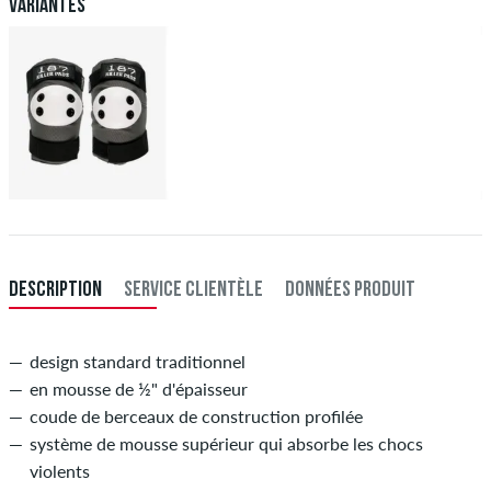
paiement. Plus d'info sur
Expédition
&
Paiement
.
Variantes
DESCRIPTION
SERVICE CLIENTÈLE
DONNÉES PRODUIT
design standard traditionnel
en mousse de ½" d'épaisseur
coude de berceaux de construction profilée
système de mousse supérieur qui absorbe les chocs
violents