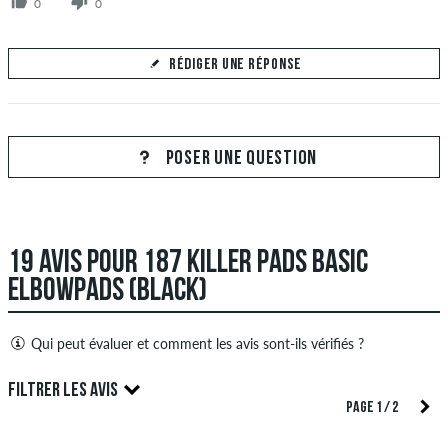
0
0
RÉDIGER UNE RÉPONSE
Votre réponse
Répondez à la question de Yann ici
POSER UNE QUESTION
19 AVIS POUR 187 KILLER PADS BASIC
ENVOYER LA RÉPONSE
ELBOWPADS (BLACK)
Qui peut évaluer et comment les avis sont-ils vérifiés ?
Seules les personnes ayant un compte client skatedeluxe
FILTRER LES AVIS
peuvent créer des avis. Ceux-ci seront publiés après notre
PAGE 1 / 2
examen. Nous publions des critiques positives et négatives.