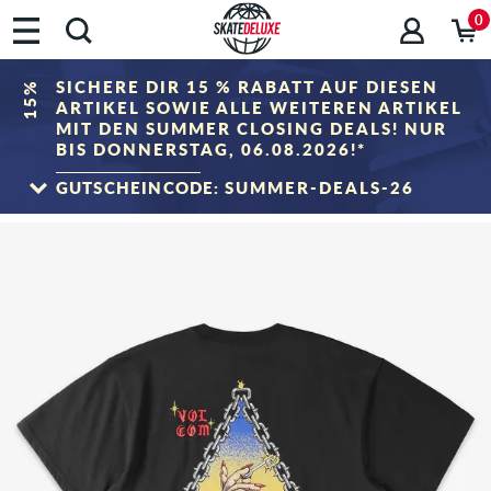
0
SICHERE DIR 15 % RABATT AUF DIESEN
15%
ARTIKEL SOWIE ALLE WEITEREN ARTIKEL
MIT DEN SUMMER CLOSING DEALS! NUR
BIS DONNERSTAG, 06.08.2026!*
GUTSCHEINCODE:
SUMMER-DEALS-26
ZUM SALE
*Gilt nur bis zum 06.08.2026, 23:59 (MESZ)! Der Rabatt wird im Warenkorb nach
Eingabe des Gutscheincodes abgezogen. Rabattierung erfolgt ausschließlich auf
Artikel der Kategorie „Sale". Der Gutschein ist nicht mit anderen Rabattgutscheinen
kombinierbar.