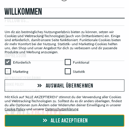
WILLKOMMEN
FOLLOW US...
Um dir ein bestmögliches Nutzungserlebnis bieten zu können, setzen wir
Cookies und Webtracking-Technologien (auch von Drittanbietern) ein. Einige
sind erforderlich, damit unsere Seite funktioniert. Funktionale Cookies bieten
dir mehr Komfort bei der Nutzung. Statistik- und Marketing-Cookies helfen
uns, den Shop und unser Angebot für dich zu verbessern und dir passende
Produkte und Werbung anzuzeigen.
IMPRESSUM
Erforderlich
Funktional
Erforderlich
Funktional
Marketing
Statistik
Marketing
Statistik
UNSERE AGB
DATENSCHUTZERKLÄRUNG
COOKIE POLICY
AUSWAHL ÜBERNEHMEN
HINWEISGEBERRICHTLINIE
Mit Klick auf "ALLE AKZEPTIEREN" stimmst du der Verwendung aller Cookies
und Webtracking-Technologien zu. Solltest du es dir anders überlegen, findest
du alle Optionen zum Ändern oder Widerrufen deiner Einwilligung in unserer
Cookie Policy
und unserer
Datenschutzerklärung
.
ALLE AKZEPTIEREN
© skatedeluxe.ch Skateshop 2026