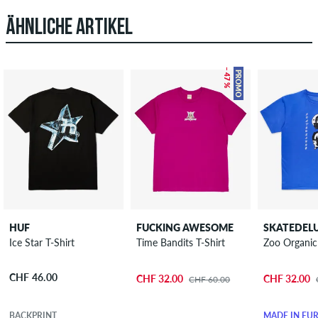
ÄHNLICHE ARTIKEL
– 47 %
PROMO
HUF
FUCKING AWESOME
SKATEDEL
Ice Star T-Shirt
Time Bandits T-Shirt
Zoo Organic 
CHF 46.00
CHF 32.00
CHF 32.00
CHF 60.00
BACKPRINT
MADE IN EU