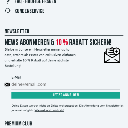
FAQ - HÄUFIGE FRAGEN
KUNDENSERVICE
NEWSLETTER
News abonnieren &
10 %
Rabatt sichern!
Bleibe mit unserem Newsletter immer up to
date, erfahre als Erstes von exklusiven Aktionen
und erhalte 10 % Rabatt auf deine nächste
Bestellung!
E-Mail
JETZT ANMELDEN
Deine Daten werden nicht an Dritte weitergegeben. Die Abmeldung vom Newsletter ist
jederzeit möglich.
Wie melde ich mich ab?
PREMIUM CLUB