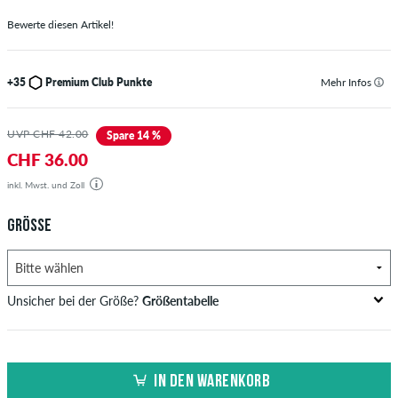
Bewerte diesen Artikel!
+35
Premium Club Punkte
Mehr Infos
UVP CHF 42.00
Spare 14 %
CHF 36.00
inkl. Mwst. und Zoll
GRÖSSE
Unsicher bei der Größe?
Größentabelle
Brustumfang
Taillenweite
Hüftumfang
US
EU
in cm
in cm
in cm
IN DEN WARENKORB