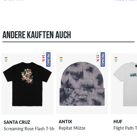
ANDERE KAUFTEN AUCH
– 14 %
– 15 %
PROMO
PROMO
ANTIX
HUF
SANTA CRUZ
Repitat Mütze
Flight Path T
Screaming Rose Flash T-Shirt