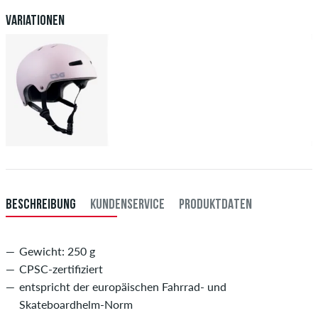
deiner Überweisung an dich versendet. Weitere Infos zu
Versand
&
Zahlung
.
Variationen
BESCHREIBUNG
KUNDENSERVICE
PRODUKTDATEN
Gewicht: 250 g
CPSC-zertifiziert
entspricht der europäischen Fahrrad- und
Skateboardhelm-Norm