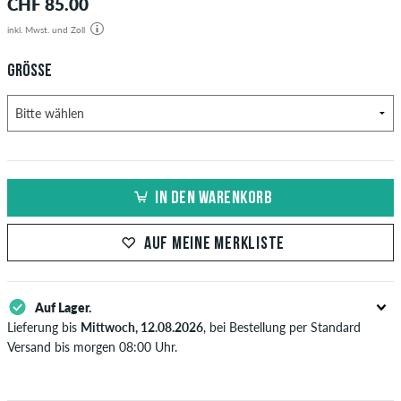
CHF 85.00
inkl. Mwst. und Zoll
GRÖSSE
IN DEN WARENKORB
AUF MEINE MERKLISTE
Auf Lager.
Lieferung bis
Mittwoch, 12.08.2026
, bei Bestellung per Standard
Versand bis morgen 08:00 Uhr.
Gilt nur für Sofortzahlungsweisen wie Kreditkarte oder PayPal. Wenn
du per Vorkasse bezahlst, wird deine Bestellung erst nach Eingang