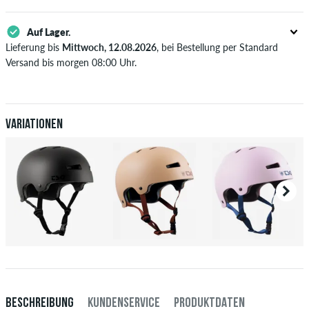
Auf Lager.
Lieferung bis
Mittwoch, 12.08.2026
, bei Bestellung per Standard
Versand bis morgen 08:00 Uhr.
Gilt nur für Sofortzahlungsweisen wie Kreditkarte oder PayPal. Wenn
du per Vorkasse bezahlst, wird deine Bestellung erst nach Eingang
deiner Überweisung an dich versendet. Weitere Infos zu
Versand
&
Zahlung
.
Variationen
BESCHREIBUNG
KUNDENSERVICE
PRODUKTDATEN