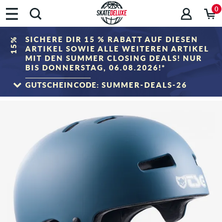
0
SICHERE DIR 15 % RABATT AUF DIESEN
15%
ARTIKEL SOWIE ALLE WEITEREN ARTIKEL
MIT DEN SUMMER CLOSING DEALS! NUR
BIS DONNERSTAG, 06.08.2026!*
GUTSCHEINCODE:
SUMMER-DEALS-26
ZUM SALE
*Gilt nur bis zum 06.08.2026, 23:59 (MESZ)! Der Rabatt wird im Warenkorb nach
Eingabe des Gutscheincodes abgezogen. Rabattierung erfolgt ausschließlich auf
Artikel der Kategorie „Sale". Der Gutschein ist nicht mit anderen Rabattgutscheinen
kombinierbar.