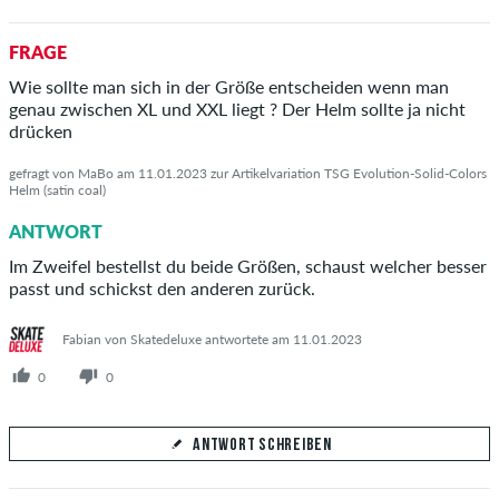
Deine Antwort
FRAGE
Beantworte hier die Frage von Oli
Wie sollte man sich in der Größe entscheiden wenn man
genau zwischen XL und XXL liegt ? Der Helm sollte ja nicht
drücken
gefragt von MaBo am 11.01.2023 zur Artikelvariation TSG Evolution-Solid-Colors
Helm (satin coal)
ANTWORT ABSCHICKEN
ANTWORT
Im Zweifel bestellst du beide Größen, schaust welcher besser
passt und schickst den anderen zurück.
Fabian von Skatedeluxe antwortete am 11.01.2023
0
0
ANTWORT SCHREIBEN
Deine Antwort