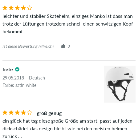
Ob die Bewertung von einer Person stammt, die diesen
leichter und stabiler Skatehelm, einziges Manko ist dass man
Artikel wirklich gekauft hat, erkennst du am grünen Haken
trotz der Lüftungen trotzdem schnell einen schwitzigen Kopf
neben dem Namen mit dem Zusatz "Verifizierter Kauf". Bei
bekommt...
diesen Personen wurde der Kauf anhand ihrer Bestellungen
überprüft. Bei Bewertungen ohne grünen Haken, können wir
Ist diese Bewertung hilfreich?
3
leider nicht garantieren, dass die Personen den Artikel
wirklich besitzen oder besessen haben.
fiete
29.05.2018 – Deutsch
Farbe: satin white
groß genug
ein glück hat tsg diese große Größe am start, passt auf jeden
dickschädel. das design bleibt wie bei den meisten helmen
zurück ...