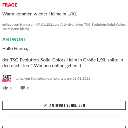
FRAGE
Beantworte hier die Frage von MaBo
Wann kommen wieder Helme in L/XL
gefragt von Hanna am 09.01.2021 zur Artikelvariation TSG Evolution-Solid-Colors
Helm (satin black)
ANTWORT
ANTWORT ABSCHICKEN
Hallo Hanna,
der TSG Evolution-Solid-Colors Helm in Größe L/XL sollte in
den nächsten 4 Wochen online gehen :)
Julez von Skatedeluxe antwortete am 26.01.2021
0
0
ANTWORT SCHREIBEN
Deine Antwort
Beantworte hier die Frage von Hanna