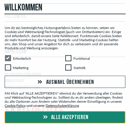
WILLKOMMEN
FOLLOW US...
Um dir ein bestmögliches Nutzungserlebnis bieten zu können, setzen wir
Cookies und Webtracking-Technologien (auch von Drittanbietern) ein. Einige
sind erforderlich, damit unsere Seite funktioniert. Funktionale Cookies bieten
dir mehr Komfort bei der Nutzung. Statistik- und Marketing-Cookies helfen
uns, den Shop und unser Angebot für dich zu verbessern und dir passende
Produkte und Werbung anzuzeigen.
IMPRESSUM
Erforderlich
Funktional
Erforderlich
Funktional
Marketing
Statistik
Marketing
Statistik
UNSERE AGB
DATENSCHUTZERKLÄRUNG
COOKIE POLICY
AUSWAHL ÜBERNEHMEN
HINWEISGEBERRICHTLINIE
Mit Klick auf "ALLE AKZEPTIEREN" stimmst du der Verwendung aller Cookies
und Webtracking-Technologien zu. Solltest du es dir anders überlegen, findest
du alle Optionen zum Ändern oder Widerrufen deiner Einwilligung in unserer
Cookie Policy
und unserer
Datenschutzerklärung
.
ALLE AKZEPTIEREN
© skatedeluxe.ch Skateshop 2026