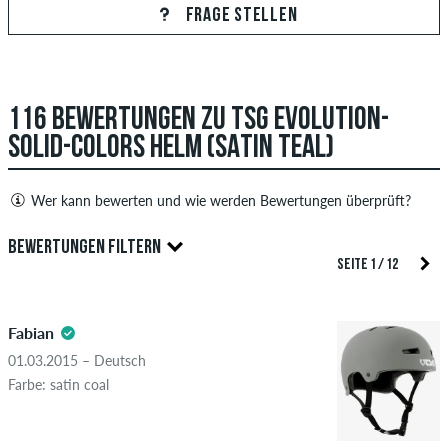
FRAGE STELLEN
116 BEWERTUNGEN ZU TSG EVOLUTION-
ANTWORT ABSCHICKEN
SOLID-COLORS HELM (SATIN TEAL)
Wer kann bewerten und wie werden Bewertungen überprüft?
Nur Personen mit einem skatedeluxe Kundenkonto können
BEWERTUNGEN FILTERN
Bewertungen abgeben. Diese werden erst nach unserer
SEITE 1 / 12
Überprüfung veröffentlicht. Wir veröffentlichen sowohl
5.0
positive als auch negative Bewertungen. Bewertungen mit
Fabian
beleidigenden oder obszönen Inhalten sowie Bewertungen,
die geltendes Recht oder Urheberrechte verletzen oder Spam
01.03.2015 – Deutsch
und Fremdwerbung enthalten, werden nicht veröffentlicht.
Farbe: satin coal
Die Sternebewertung des Artikels ist der Durchschnitt aller
STERNE
SORTIERUNG
Bewertungen.