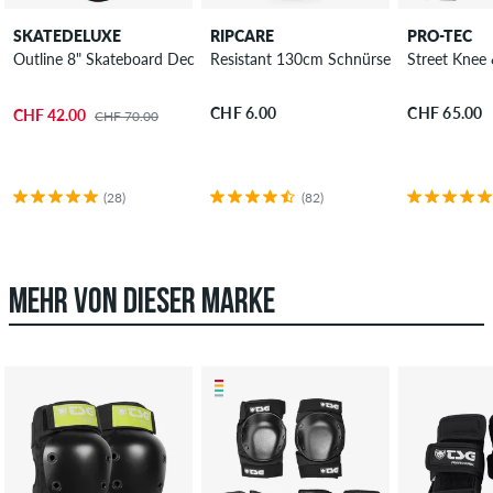
SKATEDELUXE
RIPCARE
PRO-TEC
Outline 8" Skateboard Deck
Resistant 130cm Schnürsenkel
Street Knee
CHF 6.00
CHF 65.00
CHF 42.00
CHF 70.00
(28)
(82)
MEHR VON DIESER MARKE