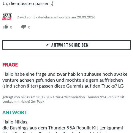
Ja, die müssten passen :)
David von Skatedeluxe antwortete am 20.03.2026
0
0
ANTWORT SCHREIBEN
Deine Antwort
FRAGE
Beantworte hier die Frage von Paul
Hallo habe eine frage und zwar hab ich zuhause noch awake
venture achsen gefunden und möchte sie gern auffrischen
(sind schon älter) passen diese Gummis auf den Trucks? LG
gefragt von niklas am 28.12.2021 zur Artikelvariation Thunder 95A Rebuilt Kit
Lenkgummi (blue) 2er Pack
ANTWORT ABSCHICKEN
ANTWORT
Hallo Niklas,
die Bushings aus dem Thunder 95A Rebuilt Kit Lenkgummi