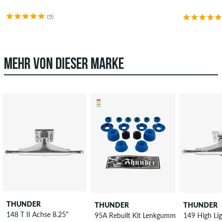
(5)
MEHR VON DIESER MARKE
THUNDER
THUNDER
THUNDER
148 T II Achse 8.25"
95A Rebuilt Kit Lenkgummi 2er Pack
149 High Lig