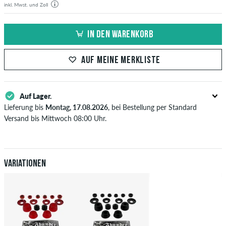
inkl. Mwst. und Zoll
IN DEN WARENKORB
AUF MEINE MERKLISTE
Auf Lager.
Lieferung bis
Montag, 17.08.2026
, bei Bestellung per Standard
Versand bis Mittwoch 08:00 Uhr.
Gilt nur für Sofortzahlungsweisen wie Kreditkarte oder PayPal. Wenn
du per Vorkasse bezahlst, wird deine Bestellung erst nach Eingang
deiner Überweisung an dich versendet. Weitere Infos zu
Versand
&
Zahlung
.
Variationen