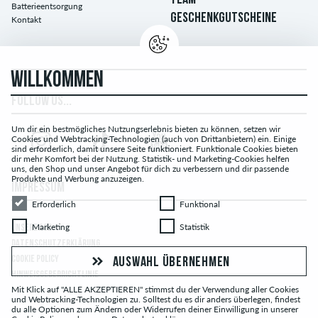
TEAM
Batterieentsorgung
GESCHENKGUTSCHEINE
Kontakt
WILLKOMMEN
FOLLOW US...
Um dir ein bestmögliches Nutzungserlebnis bieten zu können, setzen wir
Cookies und Webtracking-Technologien (auch von Drittanbietern) ein. Einige
sind erforderlich, damit unsere Seite funktioniert. Funktionale Cookies bieten
dir mehr Komfort bei der Nutzung. Statistik- und Marketing-Cookies helfen
uns, den Shop und unser Angebot für dich zu verbessern und dir passende
Produkte und Werbung anzuzeigen.
IMPRESSUM
Erforderlich
Funktional
Erforderlich
Funktional
Marketing
Statistik
Marketing
Statistik
UNSERE AGB
DATENSCHUTZERKLÄRUNG
COOKIE POLICY
AUSWAHL ÜBERNEHMEN
HINWEISGEBERRICHTLINIE
Mit Klick auf "ALLE AKZEPTIEREN" stimmst du der Verwendung aller Cookies
und Webtracking-Technologien zu. Solltest du es dir anders überlegen, findest
du alle Optionen zum Ändern oder Widerrufen deiner Einwilligung in unserer