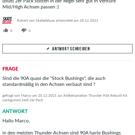
(blue) 2er Pack sollten in der Regel sehr gut in Venture
Mid/High Achsen passen :)
Robert von Skatedeluxe antwortete am 28.12.2021
0
0
ANTWORT SCHREIBEN
Deine Antwort
FRAGE
Beantworte hier die Frage von niklas
Sind die 90A quasi die "Stock Bushings", die auch
standardmäßig in den Achsen verbaut sind ?
gefragt von Marco am 20.12.2021 zur Artikelvariation Thunder 90A Rebuilt Kit
Lenkgummi (red) 2er Pack
ANTWORT ABSCHICKEN
ANTWORT
Hallo Marco,
in den meisten Thunder Achsen sind 90A harte Bushings