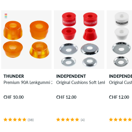
THUNDER
INDEPENDENT
INDEPEND
Premium 90A Lenkgummi 2er Pack
Original Cushions Soft Lenkgummi 4er P
Original Cu
CHF 10.00
CHF 12.00
CHF 12.00
(38)
(4)