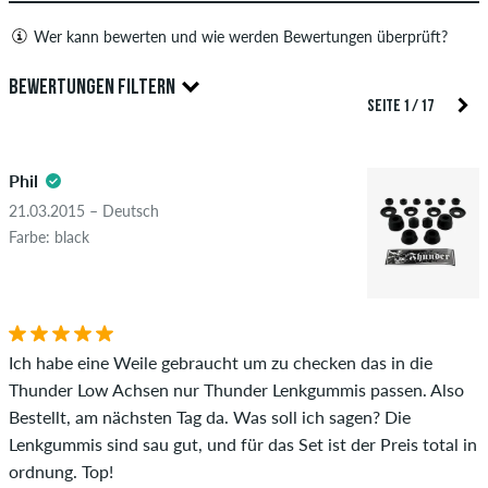
Wer kann bewerten und wie werden Bewertungen überprüft?
Nur Personen mit einem skatedeluxe Kundenkonto können
BEWERTUNGEN FILTERN
Bewertungen abgeben. Diese werden erst nach unserer
SEITE 1 / 17
Überprüfung veröffentlicht. Wir veröffentlichen sowohl
5.0
positive als auch negative Bewertungen. Bewertungen mit
Phil
beleidigenden oder obszönen Inhalten sowie Bewertungen,
die geltendes Recht oder Urheberrechte verletzen oder Spam
21.03.2015 – Deutsch
und Fremdwerbung enthalten, werden nicht veröffentlicht.
Farbe: black
Die Sternebewertung des Artikels ist der Durchschnitt aller
STERNE
SORTIERUNG
Bewertungen.
Ob die Bewertung von einer Person stammt, die diesen
Ich habe eine Weile gebraucht um zu checken das in die
Artikel wirklich gekauft hat, erkennst du am grünen Haken
Thunder Low Achsen nur Thunder Lenkgummis passen. Also
neben dem Namen mit dem Zusatz "Verifizierter Kauf". Bei
Bestellt, am nächsten Tag da. Was soll ich sagen? Die
diesen Personen wurde der Kauf anhand ihrer Bestellungen
Lenkgummis sind sau gut, und für das Set ist der Preis total in
überprüft. Bei Bewertungen ohne grünen Haken, können wir
ordnung. Top!
leider nicht garantieren, dass die Personen den Artikel