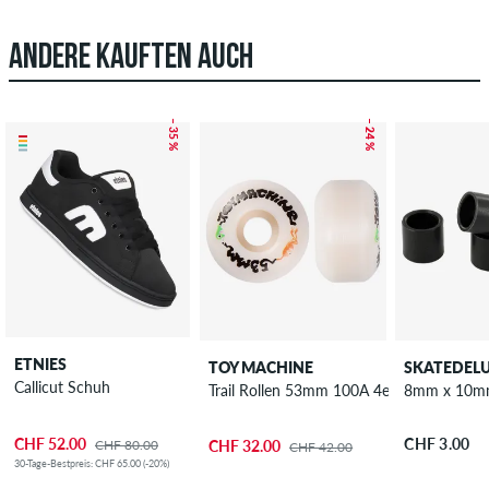
ANDERE KAUFTEN AUCH
– 35 %
– 24 %
ETNIES
TOY MACHINE
SKATEDEL
Callicut Schuh
Trail Rollen 53mm 100A 4er Pack
8mm x 10mm
CHF 52.00
CHF 3.00
CHF 80.00
CHF 32.00
CHF 42.00
30-Tage-Bestpreis: CHF 65.00 (-20%)