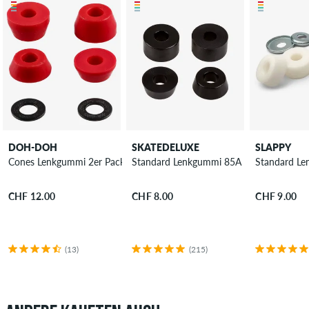
DOH-DOH
SKATEDELUXE
SLAPPY
Cones Lenkgummi 2er Pack 95A
Standard Lenkgummi 85A
Standard Le
CHF 12.00
CHF 8.00
CHF 9.00
(13)
(215)