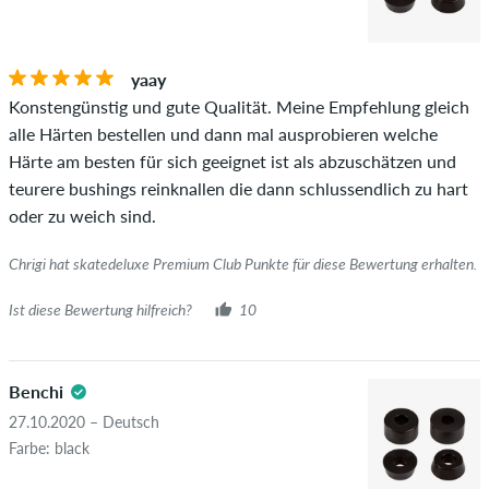
Die Sternebewertung des Artikels ist der Durchschnitt aller
STERNE
SORTIERUNG
Bewertungen.
yaay
Ob die Bewertung von einer Person stammt, die diesen
Konstengünstig und gute Qualität. Meine Empfehlung gleich
Artikel wirklich gekauft hat, erkennst du am grünen Haken
alle Härten bestellen und dann mal ausprobieren welche
neben dem Namen mit dem Zusatz "Verifizierter Kauf". Bei
Härte am besten für sich geeignet ist als abzuschätzen und
diesen Personen wurde der Kauf anhand ihrer Bestellungen
teurere bushings reinknallen die dann schlussendlich zu hart
überprüft. Bei Bewertungen ohne grünen Haken, können wir
oder zu weich sind.
leider nicht garantieren, dass die Personen den Artikel
wirklich besitzen oder besessen haben.
Chrigi hat skatedeluxe Premium Club Punkte für diese Bewertung erhalten.
Ist diese Bewertung hilfreich?
10
Benchi
27.10.2020 – Deutsch
Farbe: black