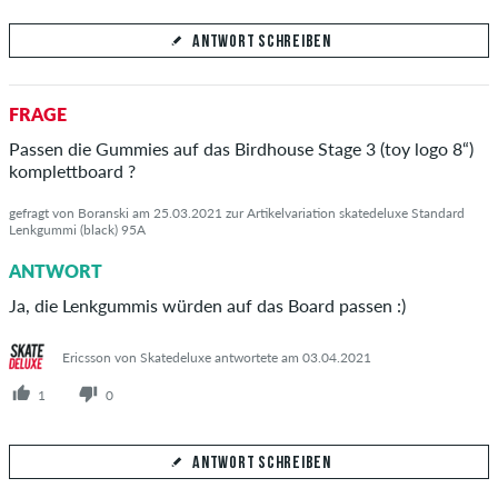
ANTWORT SCHREIBEN
Deine Antwort
FRAGE
Beantworte hier die Frage von Emilian
Passen die Gummies auf das Birdhouse Stage 3 (toy logo 8“)
komplettboard ?
gefragt von Boranski am 25.03.2021 zur Artikelvariation skatedeluxe Standard
Lenkgummi (black) 95A
ANTWORT ABSCHICKEN
ANTWORT
Ja, die Lenkgummis würden auf das Board passen :)
Ericsson von Skatedeluxe antwortete am 03.04.2021
1
0
ANTWORT SCHREIBEN