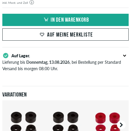
inkl. Mwst. und Zoll
IN DEN WARENKORB
AUF MEINE MERKLISTE
Auf Lager.
Lieferung bis
Donnerstag, 13.08.2026
, bei Bestellung per Standard
Versand bis morgen 08:00 Uhr.
Gilt nur für Sofortzahlungsweisen wie Kreditkarte oder PayPal. Wenn
du per Vorkasse bezahlst, wird deine Bestellung erst nach Eingang
deiner Überweisung an dich versendet. Weitere Infos zu
Versand
&
Zahlung
.
Variationen