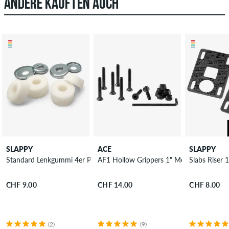
ANDERE KAUFTEN AUCH
SLAPPY
ACE
SLAPPY
Standard Lenkgummi 4er Pack 90A
AF1 Hollow Grippers 1" Montageset Inne
Slabs Riser
CHF 9.00
CHF 14.00
CHF 8.00
(2)
(9)