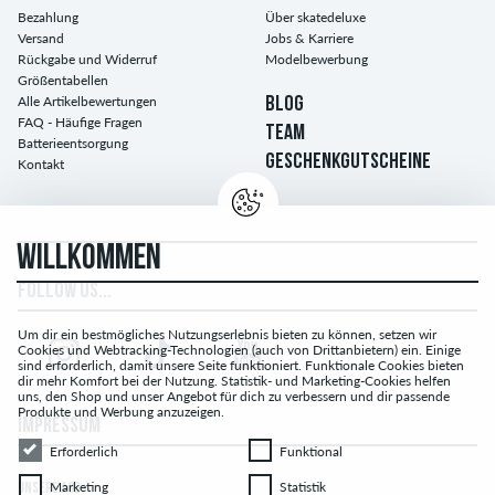
Bezahlung
Über skatedeluxe
Versand
Jobs & Karriere
Rückgabe und Widerruf
Modelbewerbung
Größentabellen
Alle Artikelbewertungen
BLOG
FAQ - Häufige Fragen
TEAM
Batterieentsorgung
GESCHENKGUTSCHEINE
Kontakt
WILLKOMMEN
FOLLOW US...
Um dir ein bestmögliches Nutzungserlebnis bieten zu können, setzen wir
Cookies und Webtracking-Technologien (auch von Drittanbietern) ein. Einige
sind erforderlich, damit unsere Seite funktioniert. Funktionale Cookies bieten
dir mehr Komfort bei der Nutzung. Statistik- und Marketing-Cookies helfen
uns, den Shop und unser Angebot für dich zu verbessern und dir passende
Produkte und Werbung anzuzeigen.
IMPRESSUM
Erforderlich
Funktional
Erforderlich
Funktional
Marketing
Statistik
Marketing
Statistik
UNSERE AGB