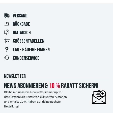
VERSAND
RÜCKGABE
UMTAUSCH
GRÖSSENTABELLEN
FAQ - HÄUFIGE FRAGEN
KUNDENSERVICE
NEWSLETTER
News abonnieren &
10 %
Rabatt sichern!
Bleibe mit unserem Newsletter immer up to
date, erfahre als Erstes von exklusiven Aktionen
und erhalte 10 % Rabatt auf deine nächste
Bestellung!