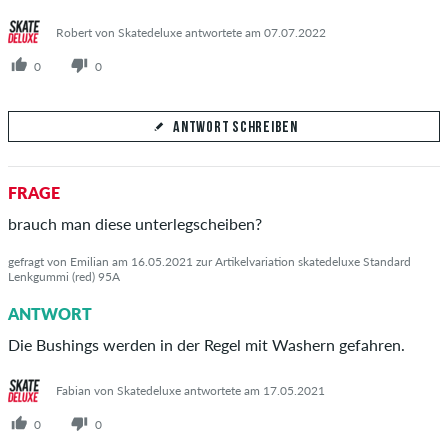
Robert von Skatedeluxe antwortete am 07.07.2022
0
0
ANTWORT SCHREIBEN
Deine Antwort
FRAGE
Beantworte hier die Frage von Erre
brauch man diese unterlegscheiben?
gefragt von Emilian am 16.05.2021 zur Artikelvariation skatedeluxe Standard
Lenkgummi (red) 95A
ANTWORT
ANTWORT ABSCHICKEN
Die Bushings werden in der Regel mit Washern gefahren.
Fabian von Skatedeluxe antwortete am 17.05.2021
0
0