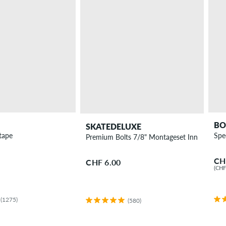
BO
SKATEDELUXE
tape
Spe
Premium Bolts 7/8" Montageset Innensechsk
CH
CHF 6.00
(CHF 
(1275)
(580)