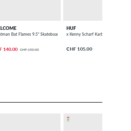
LCOME
HUF
atman Bat Flames 9.5" Skateboard Deck
x Kenny Scharf Karbombz 8.5" Ska
CHF 105.00
F 140.00
CHF 150.00