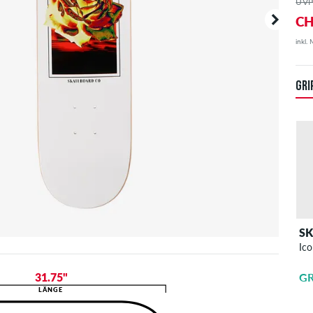
UVP
CH
inkl.
Deine B
angezei
GRI
S
Ico
GR
31.75"
LÄNGE