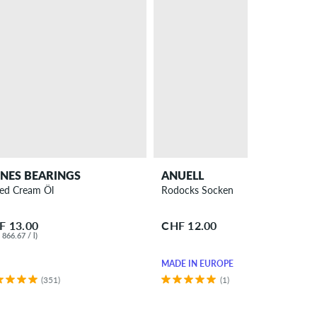
NES BEARINGS
ANUELL
ed Cream Öl
Rodocks Socken
ant
F 13.00
CHF 12.00
866.67 / l)
MADE IN EUROPE
(351)
(1)