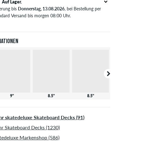
Auf Lager.
ferung bis
Donnerstag, 13.08.2026
, bei Bestellung per
ndard Versand bis morgen 08:00 Uhr.
t nur für Sofortzahlungsweisen wie Kreditkarte oder
Pal. Wenn du per Vorkasse bezahlst, wird deine
tellung erst nach Eingang deiner Überweisung an dich
iationen
sendet. Weitere Infos zu
Versand
&
Zahlung
.
9"
8.5"
8.5"
8.625"
r skatedeluxe Skateboard Decks (91)
r Skateboard Decks (1230)
tedeluxe Markenshop (586)