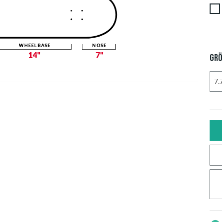
WHEELBASE
NOSE
14"
7"
GRÖ