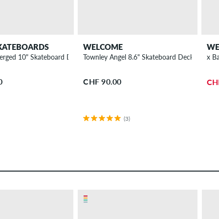
KATEBOARDS
WELCOME
WE
Merged 10" Skateboard Deck
Townley Angel 8.6" Skateboard Deck
x B
0
CHF 90.00
CH
(3)