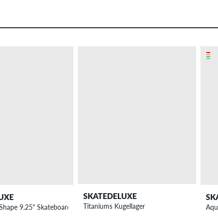
SKATEDELUXE
UXE
SK
Titaniums Kugellager
Shape 9.25" Skateboard Deck
Aqu