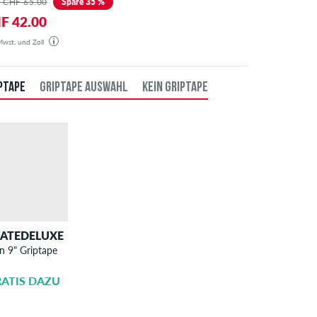
 CHF 65.00
Spare 35 %
F 42.00
 Mwst. und Zoll
estellung wird aus unserem Lager in Deutschland verschickt. Alle Steuern und Zölle sind in dem
gten Preis enthalten. Es fallen außer den Versandkosten keine zusätzlichen Gebühren an.
PTAPE
GRIPTAPE AUSWAHL
KEIN GRIPTAPE
KATEDELUXE
SKATEDELUXE
n 9" Griptape
Griptape
Aufziehen
ATIS DAZU
CHF 6.00