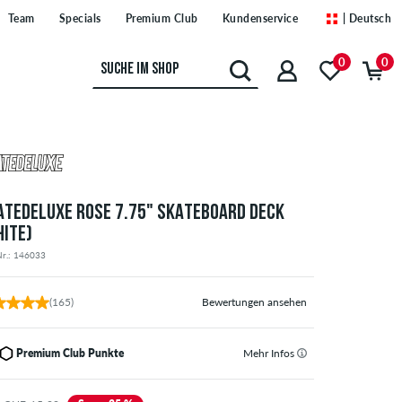
Team
Specials
Premium Club
Kundenservice
| Deutsch
0
0
ATEDELUXE ROSE 7.75" SKATEBOARD DECK
HITE)
Nr.: 146033
(165)
Bewertungen ansehen
Premium Club Punkte
Mehr Infos