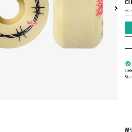
CH
inkl.
Deine B
angezei
Lie
Sta
Gil
Pay
Bes
ver
Var