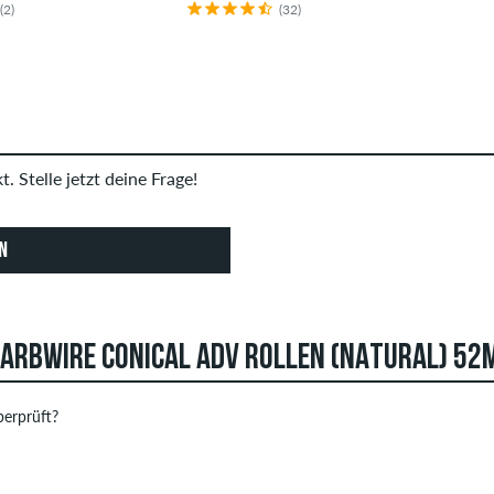
(2)
(32)
. Stelle jetzt deine Frage!
N
ARBWIRE CONICAL ADV ROLLEN (NATURAL) 52
erprüft?
 können Bewertungen abgeben. Diese werden erst nach unserer 
STERNE
SOR
Bewertungen mit beleidigenden oder obszönen Inhalten sowie Be