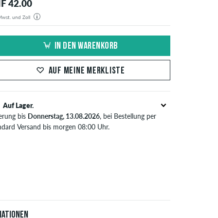
F 42.00
 Mwst. und Zoll
estellung wird aus unserem Lager in Deutschland verschickt. Alle Steuern und Zölle sind in dem
gten Preis enthalten. Es fallen außer den Versandkosten keine zusätzlichen Gebühren an.
IN DEN WARENKORB
AUF MEINE MERKLISTE
Auf Lager.
ferung bis
Donnerstag, 13.08.2026
, bei Bestellung per
ndard Versand bis morgen 08:00 Uhr.
t nur für Sofortzahlungsweisen wie Kreditkarte oder
Pal. Wenn du per Vorkasse bezahlst, wird deine
tellung erst nach Eingang deiner Überweisung an dich
sendet. Weitere Infos zu
Versand
&
Zahlung
.
iationen