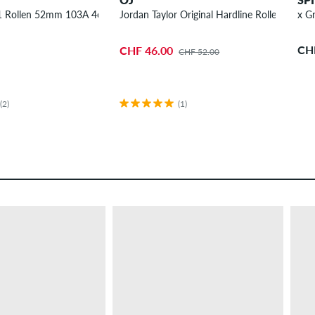
1 Rollen 52mm 103A 4er Pack
Jordan Taylor Original Hardline Rollen 54mm
x G
CH
CHF 46.00
CHF 52.00
(2)
(1)