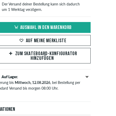
Der Versand deiner Bestellung kann sich dadurch
um 1 Werktag verzögern.
AUSWAHL IN DEN WARENKORB
AUF MEINE MERKLISTE
ZUM SKATEBOARD-KONFIGURATOR
HINZUFÜGEN
Auf Lager.
ferung bis
Mittwoch, 12.08.2026
, bei Bestellung per
ndard Versand bis morgen 08:00 Uhr.
t nur für Sofortzahlungsweisen wie Kreditkarte oder
Pal. Wenn du per Vorkasse bezahlst, wird deine
tellung erst nach Eingang deiner Überweisung an dich
iationen
sendet. Weitere Infos zu
Versand
&
Zahlung
.