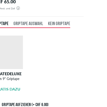
F 65.00
 Mwst. und Zoll
estellung wird aus unserem Lager in Deutschland verschickt. Alle Steuern und Zölle sind in dem
gten Preis enthalten. Es fallen außer den Versandkosten keine zusätzlichen Gebühren an.
PTAPE
GRIPTAPE AUSWAHL
KEIN GRIPTAPE
KATEDELUXE
SKATEDELUXE
n 9" Griptape
Griptape
Aufziehen
ATIS DAZU
CHF 6.00
Griptape aufziehen (+ CHF 6.00)