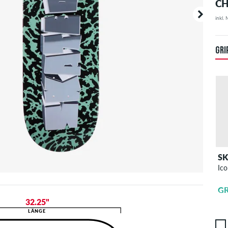
CH
inkl.
Deine B
angezei
GRI
S
Ico
GR
32.25"
LÄNGE