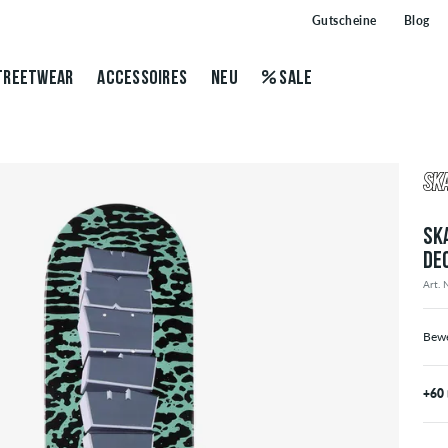
Gutscheine
Blog
TREETWEAR
ACCESSOIRES
NEU
SALE
SK
DE
Art. 
Bewe
+60