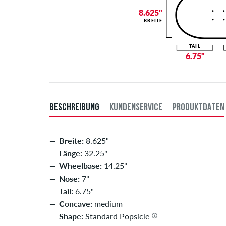
8.625"
BREITE
TAIL
6.75"
BESCHREIBUNG
KUNDENSERVICE
PRODUKTDATEN
Breite:
8.625"
Länge:
32.25"
Wheelbase:
14.25"
Nose:
7"
Tail:
6.75"
Concave:
medium
Shape:
Standard Popsicle