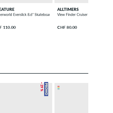
EATURE
ALLTIMERS
 Deck
erworld Everslick 8.6" Skateboard Deck
View Finder Cruiser 7.75" Skateboa
F 110.00
CHF 80.00
– 29 %
– 28 %
PROMO
PROMO