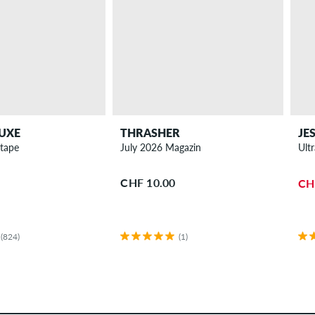
UXE
THRASHER
JE
ptape
July 2026 Magazin
Ult
CHF 10.00
CH
(824)
(1)