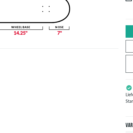
WHEELBASE
NOSE
14.25"
7"
Lie
Sta
Gil
Pay
Bes
Var
ver