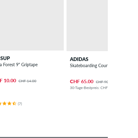
SSUP
ADIDAS
ra Forest 9" Griptape
Skateboarding Court TNS Premiere
F 10.00
CHF 65.00
CHF 14.00
CHF 90.00
30-Tage-Bestpreis: CHF 70.00 (-7%)
(7)