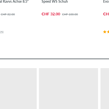
l Ravvs Achse 8.5"
Speed WS Schuh
Evo
CHF 32.00
CH
CHF 32.00
CHF 100.00
(5)