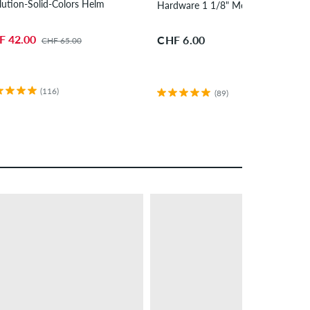
lution-Solid-Colors Helm
Hardware 1 1/8" Montageset Kreuzs
F 42.00
CHF 6.00
CHF 65.00
(116)
(89)