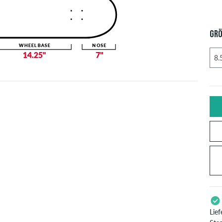
GRÖ
WHEELBASE
NOSE
14.25"
7"
Lie