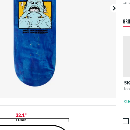
inkl.
Deine B
angezei
GRI
S
Ico
GR
32.1"
LÄNGE