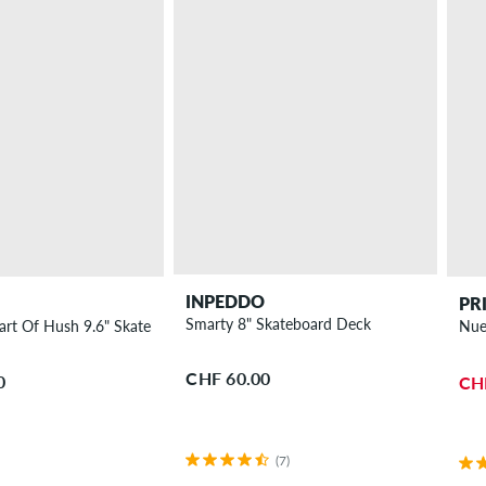
INPEDDO
PR
Smarty 8" Skateboard Deck
rt Of Hush 9.6" Skateboard Deck
Nue
CHF 60.00
0
CH
(7)