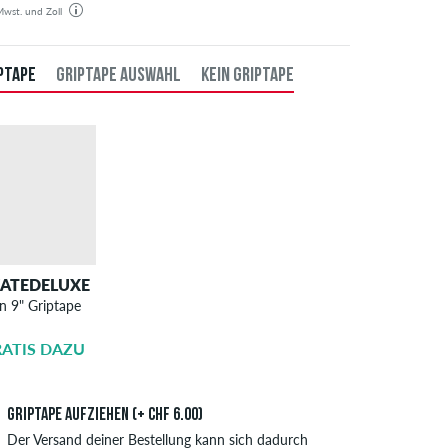
 Mwst. und Zoll
estellung wird aus unserem Lager in Deutschland verschickt. Alle Steuern und Zölle sind in dem
gten Preis enthalten. Es fallen außer den Versandkosten keine zusätzlichen Gebühren an.
PTAPE
GRIPTAPE AUSWAHL
KEIN GRIPTAPE
KATEDELUXE
SKATEDELUXE
n 9" Griptape
Griptape
Aufziehen
ATIS DAZU
CHF 6.00
Griptape aufziehen (+ CHF 6.00)
Der Versand deiner Bestellung kann sich dadurch