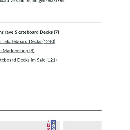
ndard Versand bis morgen 08:00 Uhr.
t nur für Sofortzahlungsweisen wie Kreditkarte oder
Pal. Wenn du per Vorkasse bezahlst, wird deine
tellung erst nach Eingang deiner Überweisung an dich
sendet. Weitere Infos zu
Versand
&
Zahlung
.
r rave Skateboard Decks (7)
r Skateboard Decks (1240)
e Markenshop (8)
teboard Decks im Sale (121)
– 13 %
– 13 %
PROMO
PROMO