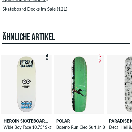
Skateboard Decks im Sale (121)
ÄHNLICHE ARTIKEL
NEU
– 13 %
HEROIN SKATEBOARDS
POLAR
PARADISE 
Wide Boy Face 10.75" Skateboard Deck
Boserio Run Cleo Surf Jr. 8.75" Skateboa
Decal Hell 