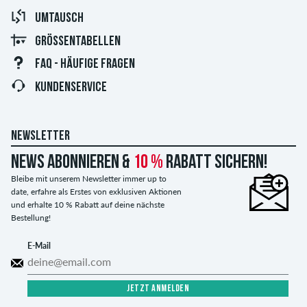
UMTAUSCH
GRÖSSENTABELLEN
FAQ - HÄUFIGE FRAGEN
KUNDENSERVICE
NEWSLETTER
News abonnieren &
10 %
Rabatt sichern!
Bleibe mit unserem Newsletter immer up to
date, erfahre als Erstes von exklusiven Aktionen
und erhalte 10 % Rabatt auf deine nächste
Bestellung!
E-Mail
JETZT ANMELDEN