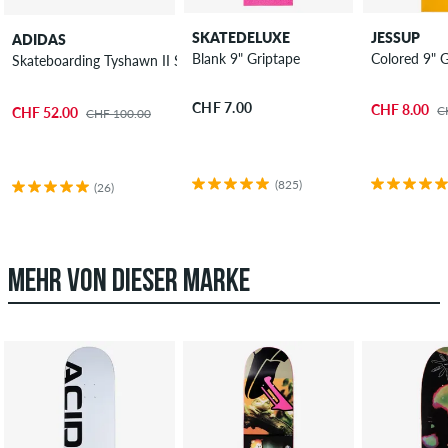
SKATEDELUXE
JESSUP
ADIDAS
Blank 9" Griptape
Colored 9" 
Skateboarding Tyshawn II Schuh
CHF 7.00
CHF 8.00
C
CHF 52.00
CHF 100.00
(825)
(26)
MEHR VON DIESER MARKE