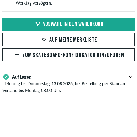
Werktag verzögern.
AUSWAHL IN DEN WARENKORB
AUF MEINE MERKLISTE
ZUM SKATEBOARD-KONFIGURATOR HINZUFÜGEN
Auf Lager.
Lieferung bis
Donnerstag, 13.08.2026
, bei Bestellung per Standard
Versand bis Montag 08:00 Uhr.
Gilt nur für Sofortzahlungsweisen wie Kreditkarte oder PayPal. Wenn
du per Vorkasse bezahlst, wird deine Bestellung erst nach Eingang
deiner Überweisung an dich versendet. Weitere Infos zu
Versand
&
Zahlung
.