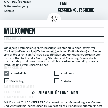
FAQ - Häufige Fragen
TEAM
Batterieentsorgung
GESCHENKGUTSCHEINE
Kontakt
WILLKOMMEN
FOLLOW US...
Um dir ein bestmögliches Nutzungserlebnis bieten zu können, setzen wir
Cookies und Webtracking-Technologien (auch von Drittanbietern) ein. Einige
sind erforderlich, damit unsere Seite funktioniert. Funktionale Cookies bieten
dir mehr Komfort bei der Nutzung. Statistik- und Marketing-Cookies helfen
uns, den Shop und unser Angebot für dich zu verbessern und dir passende
Produkte und Werbung anzuzeigen.
IMPRESSUM
Erforderlich
Funktional
Erforderlich
Funktional
Marketing
Statistik
Marketing
Statistik
UNSERE AGB
DATENSCHUTZERKLÄRUNG
COOKIE POLICY
AUSWAHL ÜBERNEHMEN
HINWEISGEBERRICHTLINIE
Mit Klick auf "ALLE AKZEPTIEREN" stimmst du der Verwendung aller Cookies
und Webtracking-Technologien zu. Solltest du es dir anders überlegen, findest