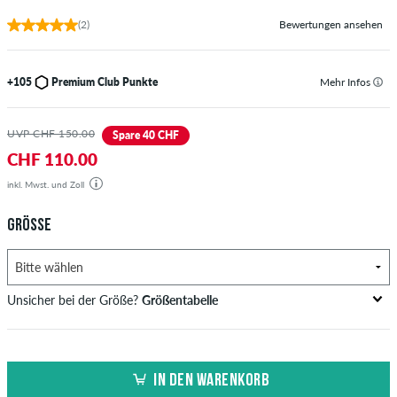
(2)
Bewertungen ansehen
+105
Premium Club Punkte
Mehr Infos
UVP CHF 150.00
Spare 40 CHF
CHF 110.00
inkl. Mwst. und Zoll
GRÖSSE
Unsicher bei der Größe?
Größentabelle
US
Inch-Weite (W)
Bundweite in cm
IN DEN WARENKORB
XXS
26-27
66-69