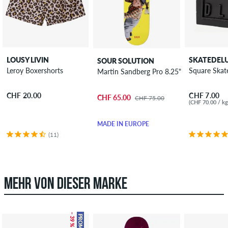
LOUSY LIVIN
SKATEDEL
SOUR SOLUTION
Leroy Boxershorts
Square Ska
Martin Sandberg Pro 8.25" Skateboard D
CHF 20.00
CHF 7.00
CHF 65.00
CHF 75.00
(CHF 70.00 / kg
MADE IN EUROPE
(11)
MEHR VON DIESER MARKE
– 39 %
PROMO