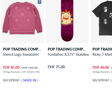
POP TRADING COMPANY
POP TRADING COMPANY
Stencil Logo Sweatshirt
Fundation 8.375" Skateboard Deck
Ricky T-Shir
CHF 75.00
CHF 85.00
CHF 46.00
CHF 140.00
30-Tage-Bestpreis: CHF 100.00 (-15%)
30-Tage-Bestpreis: 
BACKPRINT
MADE IN EUROPE
BACKPRINT