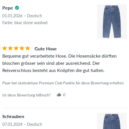
5.0
positive als auch negative Bewertungen. Bewertungen mit
Pepe
beleidigenden oder obszönen Inhalten sowie Bewertungen,
die geltendes Recht oder Urheberrechte verletzen oder Spam
01.01.2026 – Deutsch
und Fremdwerbung enthalten, werden nicht veröffentlicht.
Farbe: blue stone washed
Die Sternebewertung des Artikels ist der Durchschnitt aller
STERNE
SORTIERUNG
Bewertungen.
Gute Hose
Ob die Bewertung von einer Person stammt, die diesen
Bequeme gut verarbeitete Hose. Die Hosensäcke dürften
Artikel wirklich gekauft hat, erkennst du am grünen Haken
bisschen grösser sein sind aber ausreichend. Der
neben dem Namen mit dem Zusatz "Verifizierter Kauf". Bei
Reisverschluss besteht aus Knöpfen die gut halten.
diesen Personen wurde der Kauf anhand ihrer Bestellungen
überprüft. Bei Bewertungen ohne grünen Haken, können wir
Pepe hat skatedeluxe Premium Club Punkte für diese Bewertung erhalten.
leider nicht garantieren, dass die Personen den Artikel
wirklich besitzen oder besessen haben.
Ist diese Bewertung hilfreich?
0
Schrauben
07.01.2024 – Deutsch