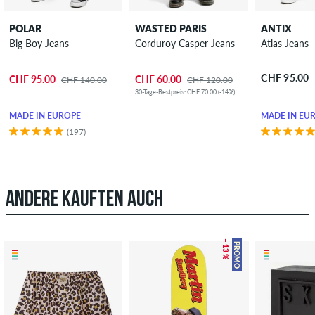
POLAR
WASTED PARIS
ANTIX
Big Boy Jeans
Corduroy Casper Jeans
Atlas Jeans
CHF 95.00
CHF 95.00
CHF 60.00
CHF 140.00
CHF 120.00
30-Tage-Bestpreis: CHF 70.00 (-14%)
MADE IN EUROPE
MADE IN EU
(197)
ANDERE KAUFTEN AUCH
– 13 %
PROMO