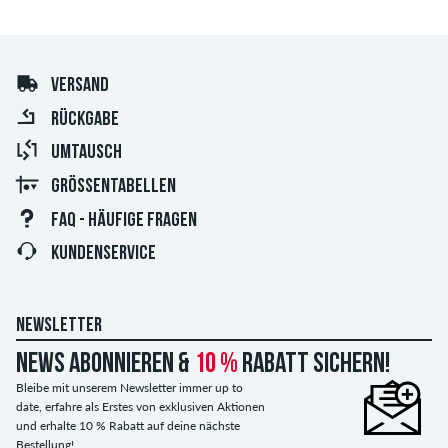
VERSAND
RÜCKGABE
UMTAUSCH
GRÖSSENTABELLEN
FAQ - HÄUFIGE FRAGEN
KUNDENSERVICE
NEWSLETTER
News abonnieren &
10 %
Rabatt sichern!
Bleibe mit unserem Newsletter immer up to
date, erfahre als Erstes von exklusiven Aktionen
und erhalte 10 % Rabatt auf deine nächste
Bestellung!