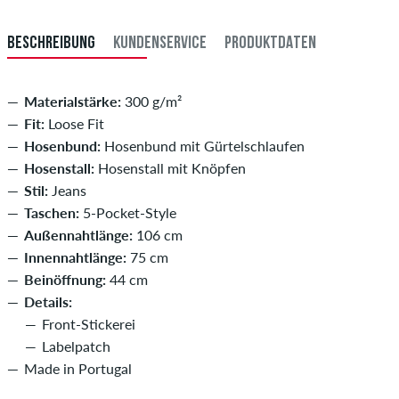
33
83,5
BESCHREIBUNG
KUNDENSERVICE
PRODUKTDATEN
34
86
Materialstärke:
300 g/m²
Fit:
Loose Fit
Hosenbund:
Hosenbund mit Gürtelschlaufen
Hosenstall:
Hosenstall mit Knöpfen
Stil:
Jeans
Taschen:
5-Pocket-Style
Außennahtlänge:
106 cm
Innennahtlänge:
75 cm
Beinöffnung:
44 cm
Details:
Front-Stickerei
Labelpatch
Made in Portugal