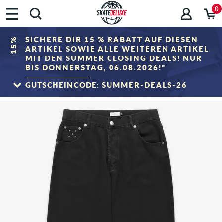
0
SICHERE DIR 15 % RABATT AUF DIESEN
15%
ARTIKEL SOWIE ALLE WEITEREN ARTIKEL
MIT DEN SUMMER CLOSING DEALS! NUR
BIS DONNERSTAG, 06.08.2026!*
GUTSCHEINCODE:
SUMMER-DEALS-26
ZUM SALE
*Gilt nur bis zum 06.08.2026, 23:59 (MESZ)! Der Rabatt wird im Warenkorb nach
Eingabe des Gutscheincodes abgezogen. Rabattierung erfolgt ausschließlich auf
Artikel der Kategorie „Sale". Der Gutschein ist nicht mit anderen Rabattgutscheinen
kombinierbar.