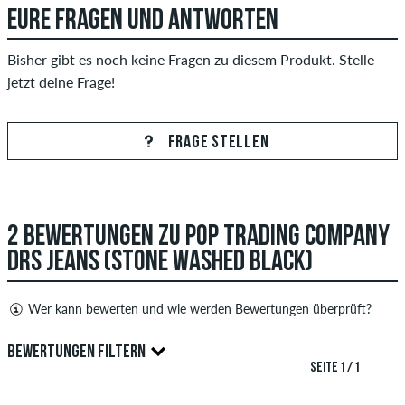
EURE FRAGEN UND ANTWORTEN
Bisher gibt es noch keine Fragen zu diesem Produkt. Stelle
jetzt deine Frage!
FRAGE STELLEN
2 BEWERTUNGEN ZU POP TRADING COMPANY
DRS JEANS (STONE WASHED BLACK)
Wer kann bewerten und wie werden Bewertungen überprüft?
Nur Personen mit einem skatedeluxe Kundenkonto können
BEWERTUNGEN FILTERN
Bewertungen abgeben. Diese werden erst nach unserer
SEITE 1 / 1
Überprüfung veröffentlicht. Wir veröffentlichen sowohl