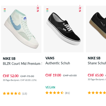
– 31 %
– 71 %
VANS
NIKE SB
NIKE SB
Authentic Schuh
Shane Schu
BLZR Court Mid Premium Schuh
CHF 19.00
CHF 65.00
CHF 65.00
CHF 52.00
CHF 75.00
30-Tage-Bestpreis:
30-Tage-Bestpreis: CHF 60.00 (-13%)
VEGAN
(81)
(15)