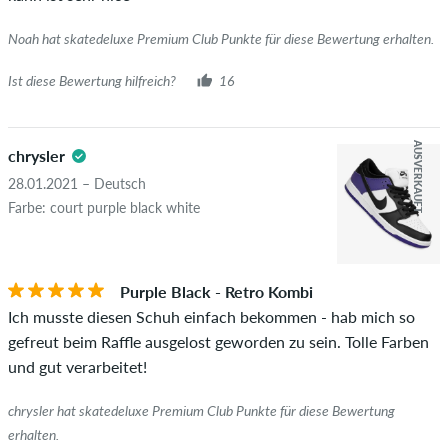
diesen Personen wurde der Kauf anhand ihrer Bestellungen
überprüft. Bei Bewertungen ohne grünen Haken, können wir
Noah hat skatedeluxe Premium Club Punkte für diese Bewertung erhalten.
leider nicht garantieren, dass die Personen den Artikel
wirklich besitzen oder besessen haben.
Ist diese Bewertung hilfreich?
16
AUSVERKAUFT
chrysler
28.01.2021 – Deutsch
Farbe: court purple black white
Purple Black - Retro Kombi
Ich musste diesen Schuh einfach bekommen - hab mich so
gefreut beim Raffle ausgelost geworden zu sein. Tolle Farben
und gut verarbeitet!
chrysler hat skatedeluxe Premium Club Punkte für diese Bewertung
erhalten.