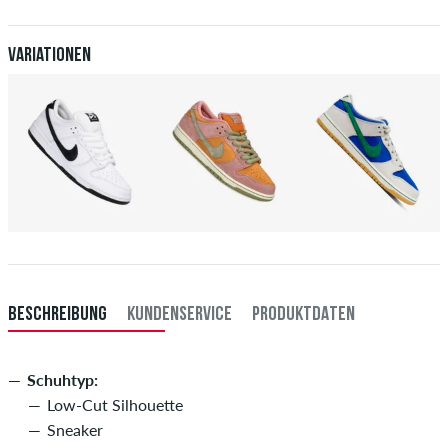
du per Vorkasse bezahlst, wird deine Bestellung erst nach Eingang
deiner Überweisung an dich versendet. Weitere Infos zu
Versand
&
Zahlung
.
Variationen
BESCHREIBUNG
KUNDENSERVICE
PRODUKTDATEN
Schuhtyp:
Low-Cut Silhouette
Sneaker