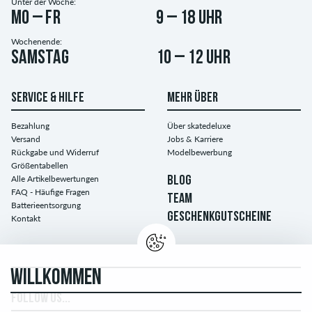
Unter der Woche:
Mo – Fr
9 – 18 Uhr
Wochenende:
Samstag
10 – 12 Uhr
SERVICE & HILFE
MEHR ÜBER
Bezahlung
Über skatedeluxe
Versand
Jobs & Karriere
Rückgabe und Widerruf
Modelbewerbung
Größentabellen
Alle Artikelbewertungen
BLOG
FAQ - Häufige Fragen
TEAM
Batterieentsorgung
GESCHENKGUTSCHEINE
Kontakt
WILLKOMMEN
FOLLOW US...