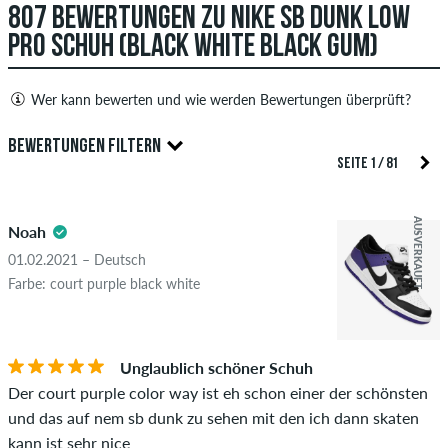
807 BEWERTUNGEN ZU NIKE SB DUNK LOW
PRO SCHUH (BLACK WHITE BLACK GUM)
Wer kann bewerten und wie werden Bewertungen überprüft?
Nur Personen mit einem skatedeluxe Kundenkonto können
BEWERTUNGEN FILTERN
Bewertungen abgeben. Diese werden erst nach unserer
SEITE 1 / 81
Überprüfung veröffentlicht. Wir veröffentlichen sowohl
5.0
positive als auch negative Bewertungen. Bewertungen mit
AUSVERKAUFT
Noah
beleidigenden oder obszönen Inhalten sowie Bewertungen,
die geltendes Recht oder Urheberrechte verletzen oder Spam
01.02.2021 – Deutsch
und Fremdwerbung enthalten, werden nicht veröffentlicht.
Farbe: court purple black white
Die Sternebewertung des Artikels ist der Durchschnitt aller
STERNE
SORTIERUNG
Bewertungen.
Unglaublich schöner Schuh
Ob die Bewertung von einer Person stammt, die diesen
Der court purple color way ist eh schon einer der schönsten
Artikel wirklich gekauft hat, erkennst du am grünen Haken
und das auf nem sb dunk zu sehen mit den ich dann skaten
neben dem Namen mit dem Zusatz "Verifizierter Kauf". Bei
kann ist sehr nice