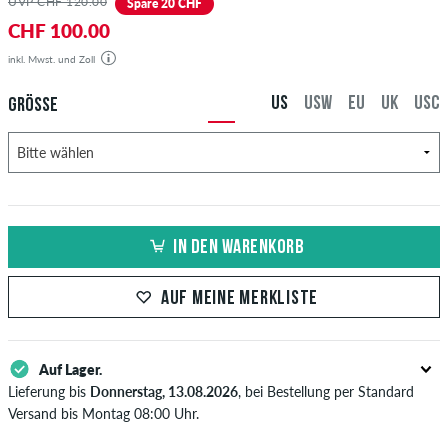
UVP CHF 120.00
Spare 20 CHF
CHF 100.00
inkl. Mwst. und Zoll
US
USW
EU
UK
USC
GRÖSSE
IN DEN WARENKORB
AUF MEINE MERKLISTE
Auf Lager.
Lieferung bis
Donnerstag, 13.08.2026
, bei Bestellung per Standard
Versand bis Montag 08:00 Uhr.
Gilt nur für Sofortzahlungsweisen wie Kreditkarte oder PayPal. Wenn