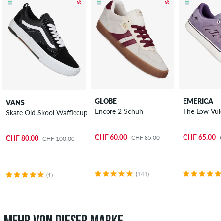
GLOBE
EMERICA
VANS
Encore 2 Schuh
The Low Vul
Skate Old Skool Wafflecup Schuh
CHF 60.00
CHF 65.00
CHF 85.00
CHF 80.00
CHF 100.00
(141)
(1)