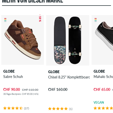
MEHR VON DIESER MARKE
– 18 %
GLOBE
GLOBE
GLOBE
Sabre Schuh
Mahalo Sch
Chisel 8.25" Komplettboard
CHF 90.00
CHF 65.00
CHF 160.00
CHF 110.00
30-Tage-Bestpreis: CHF 85.00 (+6%)
VEGAN
(37)
(1)