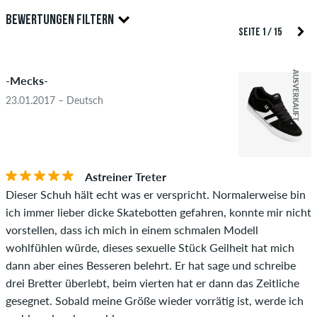
Nur Personen mit einem skatedeluxe Kundenkonto können
BEWERTUNGEN FILTERN
Bewertungen abgeben. Diese werden erst nach unserer
SEITE 1 / 15
Überprüfung veröffentlicht. Wir veröffentlichen sowohl
5.0
positive als auch negative Bewertungen. Bewertungen mit
AUSVERKAUFT
-Mecks-
beleidigenden oder obszönen Inhalten sowie Bewertungen,
die geltendes Recht oder Urheberrechte verletzen oder Spam
23.01.2017 – Deutsch
und Fremdwerbung enthalten, werden nicht veröffentlicht.
Die Sternebewertung des Artikels ist der Durchschnitt aller
STERNE
SORTIERUNG
Bewertungen.
Astreiner Treter
Ob die Bewertung von einer Person stammt, die diesen
Dieser Schuh hält echt was er verspricht. Normalerweise bin
Artikel wirklich gekauft hat, erkennst du am grünen Haken
ich immer lieber dicke Skatebotten gefahren, konnte mir nicht
neben dem Namen mit dem Zusatz "Verifizierter Kauf". Bei
vorstellen, dass ich mich in einem schmalen Modell
diesen Personen wurde der Kauf anhand ihrer Bestellungen
wohlfühlen würde, dieses sexuelle Stück Geilheit hat mich
überprüft. Bei Bewertungen ohne grünen Haken, können wir
dann aber eines Besseren belehrt. Er hat sage und schreibe
leider nicht garantieren, dass die Personen den Artikel
drei Bretter überlebt, beim vierten hat er dann das Zeitliche
wirklich besitzen oder besessen haben.
gesegnet. Sobald meine Größe wieder vorrätig ist, werde ich