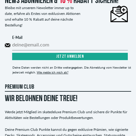
News abonnieren &
10 %
Rabatt sichern!
Bleibe mit unserem Newsletter immer up to
date, erfahre als Erstes von exklusiven Aktionen
und erhalte 10 % Rabatt auf deine nächste
Bestellung!
E-Mail
JETZT ANMELDEN
Deine Daten werden nicht an Dritte weitergegeben. Die Abmeldung vom Newsletter ist
jederzeit möglich.
Wie melde ich mich ab?
PREMIUM CLUB
WIR BELOHNEN DEINE TREUE!
Werde jetzt Mitglied im skatedeluxe Premium Club und sichere dir Punkte für
Aktivitäten wie Bestellungen oder Produktbewertungen.
Deine Premium Club Punkte kannst du gegen exklusive Prämien, wie signierte
Decks, Skategoods, Accessoires und Gutscheine eintauschen. Statuspunkte