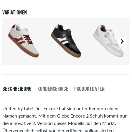
deiner Überweisung an dich versendet. Weitere Infos zu
Versand
&
Zahlung
.
Variationen
BESCHREIBUNG
KUNDENSERVICE
PRODUKTDATEN
United by fate! Der Encore hat sich unter Kennern einen
Namen gemacht. Mit dem Globe Encore 2 Schuh kommt nun
die innovative 2. Version dieses Modells auf den Markt.
Überzeuge dich selbst von der griffigen, vulkanisierten