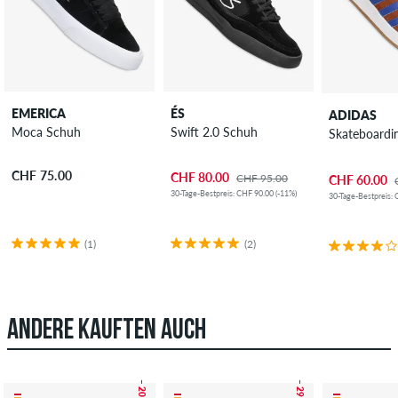
EMERICA
ÉS
ADIDAS
Moca Schuh
Swift 2.0 Schuh
Skateboard
CHF 75.00
CHF 80.00
CHF 95.00
CHF 60.00
30-Tage-Bestpreis: CHF 90.00 (-11%)
30-Tage-Bestpreis: 
(1)
(2)
ANDERE KAUFTEN AUCH
– 20 %
– 29 %