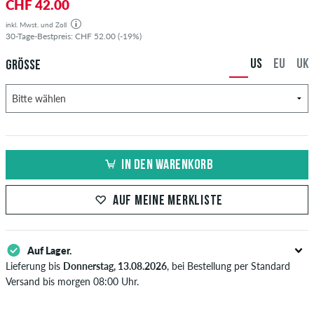
CHF 42.00
inkl. Mwst. und Zoll
30-Tage-Bestpreis: CHF 52.00 (-19%)
US
EU
UK
GRÖSSE
IN DEN WARENKORB
AUF MEINE MERKLISTE
Auf Lager.
Lieferung bis
Donnerstag, 13.08.2026
, bei Bestellung per Standard
Versand bis morgen 08:00 Uhr.
Gilt nur für Sofortzahlungsweisen wie Kreditkarte oder PayPal. Wenn
du per Vorkasse bezahlst, wird deine Bestellung erst nach Eingang