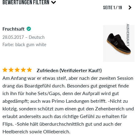
BEWERTUNGEN FILTERN
Bewertungen abgeben. Diese werden erst nach unserer
SEITE 1 / 19
Überprüfung veröffentlicht. Wir veröffentlichen sowohl
5.0
positive als auch negative Bewertungen. Bewertungen mit
AUSVERKAUFT
Fruchtsaft
beleidigenden oder obszönen Inhalten sowie Bewertungen,
die geltendes Recht oder Urheberrechte verletzen oder Spam
28.05.2017 – Deutsch
und Fremdwerbung enthalten, werden nicht veröffentlicht.
Farbe: black gum white
Die Sternebewertung des Artikels ist der Durchschnitt aller
STERNE
SORTIERUNG
Bewertungen.
Zufrieden (Verifizierter Kauf!)
Ob die Bewertung von einer Person stammt, die diesen
Am Anfang war er etwas steif, aber nach der zweiten Session
Artikel wirklich gekauft hat, erkennst du am grünen Haken
drang das Boardgefühl durch. Besonders gut geeignet finde
neben dem Namen mit dem Zusatz "Verifizierter Kauf". Bei
ich ihn für hohe Sets/Gaps, denn der Aufprall wird gut
diesen Personen wurde der Kauf anhand ihrer Bestellungen
abgedämpft; auch was Primo Landungen betrifft. -Nicht zu
überprüft. Bei Bewertungen ohne grünen Haken, können wir
klotzig, sondern schützt zum einen gut den Zehenbereich und
leider nicht garantieren, dass die Personen den Artikel
erlaubt anderseits auch das richtige Gefühl zu erhalten für
wirklich besitzen oder besessen haben.
Flips. -Sohle hält überdurchschnittlich gut und auch der
Heelbereich sowie Olliebereich.