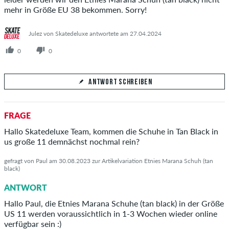
mehr in Größe EU 38 bekommen. Sorry!
Julez von Skatedeluxe antwortete am 27.04.2024
0
0
ANTWORT SCHREIBEN
Deine Antwort
FRAGE
Beantworte hier die Frage von Jenny
Hallo Skatedeluxe Team, kommen die Schuhe in Tan Black in
us große 11 demnächst nochmal rein?
gefragt von Paul am 30.08.2023 zur Artikelvariation Etnies Marana Schuh (tan
black)
ANTWORT ABSCHICKEN
ANTWORT
Hallo Paul, die Etnies Marana Schuhe (tan black) in der Größe
US 11 werden voraussichtlich in 1-3 Wochen wieder online
verfügbar sein :)