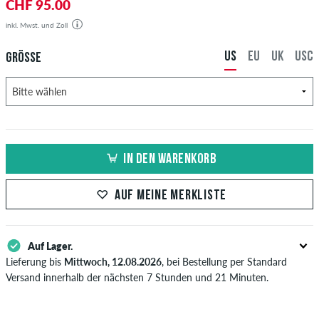
CHF 95.00
inkl. Mwst. und Zoll
US
EU
UK
USC
GRÖSSE
IN DEN WARENKORB
AUF MEINE MERKLISTE
Auf Lager.
Lieferung bis
Mittwoch, 12.08.2026
, bei Bestellung per Standard
Versand innerhalb der nächsten 7 Stunden und 21 Minuten.
Gilt nur für Sofortzahlungsweisen wie Kreditkarte oder PayPal. Wenn
du per Vorkasse bezahlst, wird deine Bestellung erst nach Eingang