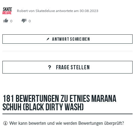
Robert von Skatedeluxe antwortete am 30.08.2023
0
0
ANTWORT SCHREIBEN
Deine Antwort
Beantworte hier die Frage von Paul
FRAGE STELLEN
181 BEWERTUNGEN ZU ETNIES MARANA
ANTWORT ABSCHICKEN
SCHUH (BLACK DIRTY WASH)
Wer kann bewerten und wie werden Bewertungen überprüft?
Nur Personen mit einem skatedeluxe Kundenkonto können