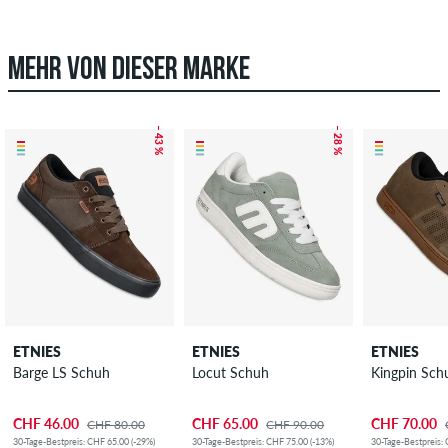
MEHR VON DIESER MARKE
– 43 %
– 28 %
ETNIES
ETNIES
ETNIES
Barge LS Schuh
Locut Schuh
Kingpin Sch
CHF 46.00
CHF 65.00
CHF 70.00
CHF 80.00
CHF 90.00
30-Tage-Bestpreis: CHF 65.00 (-29%)
30-Tage-Bestpreis: CHF 75.00 (-13%)
30-Tage-Bestpreis: 