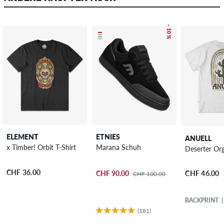
– 10 %
ELEMENT
ETNIES
ANUELL
x Timber! Orbit T-Shirt
Marana Schuh
Deserter Org
CHF 36.00
CHF 90.00
CHF 46.00
CHF 100.00
BACKPRINT
(181)