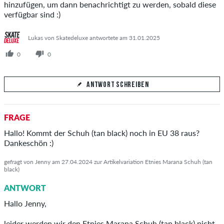
hinzufügen, um dann benachrichtigt zu werden, sobald diese
verfügbar sind :)
Lukas von Skatedeluxe antwortete am 31.01.2025
0
0
ANTWORT SCHREIBEN
Deine Antwort
FRAGE
Beantworte hier die Frage von Basti
Hallo! Kommt der Schuh (tan black) noch in EU 38 raus?
Dankeschön :)
gefragt von Jenny am 27.04.2024 zur Artikelvariation Etnies Marana Schuh (tan
black)
ANTWORT ABSCHICKEN
ANTWORT
Hallo Jenny,
leider werden wir den Etnies Marana Schuh (tan black) nicht