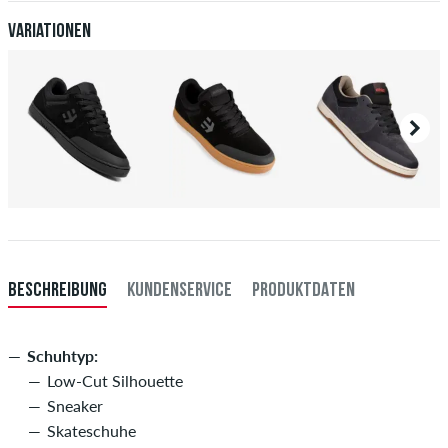
deiner Überweisung an dich versendet. Weitere Infos zu
Versand
&
Zahlung
.
Variationen
BESCHREIBUNG
KUNDENSERVICE
PRODUKTDATEN
Schuhtyp:
Low-Cut Silhouette
Sneaker
Skateschuhe