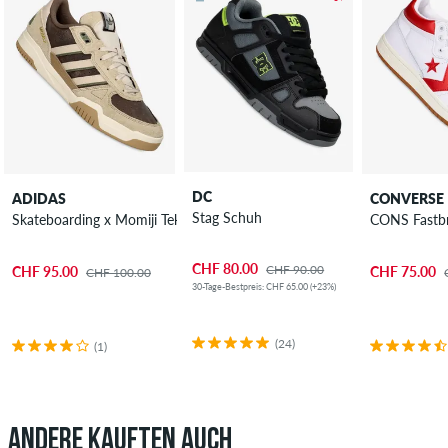
DC
ADIDAS
CONVERSE
Stag Schuh
Skateboarding x Momiji Tekkira Cup Schuh
CONS Fastb
CHF 80.00
CHF 90.00
CHF 95.00
CHF 75.00
CHF 100.00
30-Tage-Bestpreis: CHF 65.00 (+23%)
(24)
(1)
ANDERE KAUFTEN AUCH