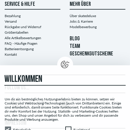
SERVICE & HILFE
MEHR ÜBER
Bezahlung
Über skatedeluxe
Versand
Jobs & Karriere
Rückgabe und Widerruf
Modelbewerbung
Größentabellen
Alle Artikelbewertungen
BLOG
FAQ - Häufige Fragen
TEAM
Batterieentsorgung
GESCHENKGUTSCHEINE
Kontakt
WILLKOMMEN
FOLLOW US...
Um dir ein bestmögliches Nutzungserlebnis bieten zu können, setzen wir
Cookies und Webtracking-Technologien (auch von Drittanbietern) ein. Einige
sind erforderlich, damit unsere Seite funktioniert. Funktionale Cookies bieten
dir mehr Komfort bei der Nutzung. Statistik- und Marketing-Cookies helfen
uns, den Shop und unser Angebot für dich zu verbessern und dir passende
Produkte und Werbung anzuzeigen.
IMPRESSUM
Erforderlich
Funktional
Erforderlich
Funktional