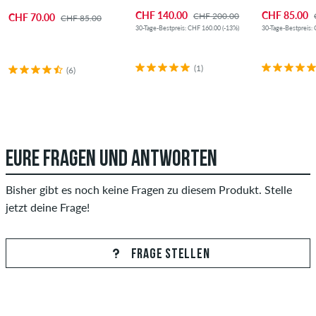
CHF 140.00
CHF 85.00
CHF 200.00
CHF 70.00
CHF 85.00
30-Tage-Bestpreis: CHF 160.00 (-13%)
30-Tage-Bestpreis:
(1)
(6)
EURE FRAGEN UND ANTWORTEN
Bisher gibt es noch keine Fragen zu diesem Produkt. Stelle
jetzt deine Frage!
FRAGE STELLEN