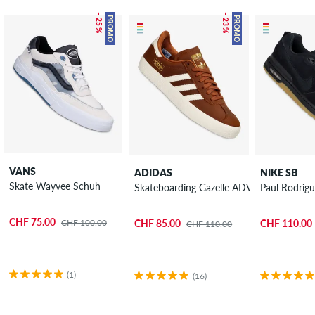
– 25 %
– 23 %
PROMO
PROMO
VANS
ADIDAS
NIKE SB
Skate Wayvee Schuh
Skateboarding Gazelle ADV Schuh
Paul Rodrig
CHF 75.00
CHF 100.00
CHF 85.00
CHF 110.00
CHF 110.00
(1)
(16)