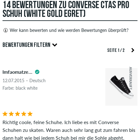
14 BEWERTUNGEN ZU CONVERSE CTAS PRO
SCHUH (WHITE GOLD EGRET)
Wer kann bewerten und wie werden Bewertungen überprüft?
Nur Personen mit einem skatedeluxe Kundenkonto können
BEWERTUNGEN FILTERN
Bewertungen abgeben. Diese werden erst nach unserer
SEITE 1 / 2
Überprüfung veröffentlicht. Wir veröffentlichen sowohl
5.0
positive als auch negative Bewertungen. Bewertungen mit
AUSVERKAUFT
lmfaomatzerofl
beleidigenden oder obszönen Inhalten sowie Bewertungen,
die geltendes Recht oder Urheberrechte verletzen oder Spam
12.07.2015 – Deutsch
und Fremdwerbung enthalten, werden nicht veröffentlicht.
Farbe: black white
Die Sternebewertung des Artikels ist der Durchschnitt aller
STERNE
SORTIERUNG
Bewertungen.
Ob die Bewertung von einer Person stammt, die diesen
Richtig coole, feine Schuhe. Ich liebe es mit Converse
Artikel wirklich gekauft hat, erkennst du am grünen Haken
Schuhen zu skaten. Waren auch sehr lang gut zum fahren bis
neben dem Namen mit dem Zusatz "Verifizierter Kauf". Bei
dann halt wie bei jedem Schuh bei mir die Sohle abgeht.