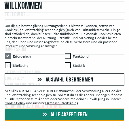
WILLKOMMEN
FOLLOW US...
Um dir ein bestmögliches Nutzungserlebnis bieten zu können, setzen wir
Cookies und Webtracking-Technologien (auch von Drittanbietern) ein. Einige
sind erforderlich, damit unsere Seite funktioniert. Funktionale Cookies bieten
dir mehr Komfort bei der Nutzung. Statistik- und Marketing-Cookies helfen
uns, den Shop und unser Angebot für dich zu verbessern und dir passende
Produkte und Werbung anzuzeigen.
IMPRESSUM
Erforderlich
Funktional
Erforderlich
Funktional
Marketing
Statistik
Marketing
Statistik
UNSERE AGB
DATENSCHUTZERKLÄRUNG
COOKIE POLICY
AUSWAHL ÜBERNEHMEN
HINWEISGEBERRICHTLINIE
Mit Klick auf "ALLE AKZEPTIEREN" stimmst du der Verwendung aller Cookies
und Webtracking-Technologien zu. Solltest du es dir anders überlegen, findest
du alle Optionen zum Ändern oder Widerrufen deiner Einwilligung in unserer
Cookie Policy
und unserer
Datenschutzerklärung
.
ALLE AKZEPTIEREN
© skatedeluxe.ch Skateshop 2026