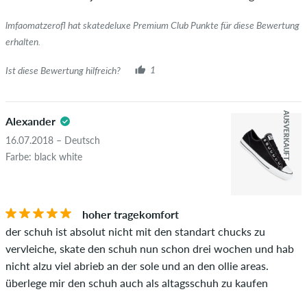
diesen Personen wurde der Kauf anhand ihrer Bestellungen
überprüft. Bei Bewertungen ohne grünen Haken, können wir
lmfaomatzerofl hat skatedeluxe Premium Club Punkte für diese Bewertung
leider nicht garantieren, dass die Personen den Artikel
erhalten.
wirklich besitzen oder besessen haben.
Ist diese Bewertung hilfreich?
1
AUSVERKAUFT
Alexander
16.07.2018 – Deutsch
Farbe: black white
hoher tragekomfort
der schuh ist absolut nicht mit den standart chucks zu
vervleiche, skate den schuh nun schon drei wochen und hab
nicht alzu viel abrieb an der sole und an den ollie areas.
überlege mir den schuh auch als altagsschuh zu kaufen