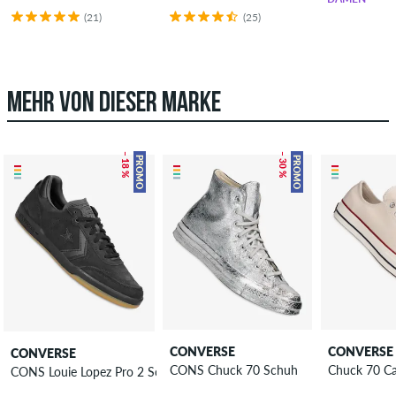
(21)
(25)
MEHR VON DIESER MARKE
– 18 %
– 30 %
PROMO
PROMO
CONVERSE
CONVERSE
CONVERSE
CONS Chuck 70 Schuh
Chuck 70 C
CONS Louie Lopez Pro 2 Schuh