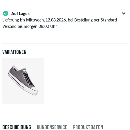
Auf Lager.
Lieferung bis
Mittwoch, 12.08.2026
, bei Bestellung per Standard
Versand bis morgen 08:00 Uhr.
Gilt nur für Sofortzahlungsweisen wie Kreditkarte oder PayPal. Wenn
du per Vorkasse bezahlst, wird deine Bestellung erst nach Eingang
deiner Überweisung an dich versendet. Weitere Infos zu
Versand
&
Zahlung
.
Variationen
BESCHREIBUNG
KUNDENSERVICE
PRODUKTDATEN