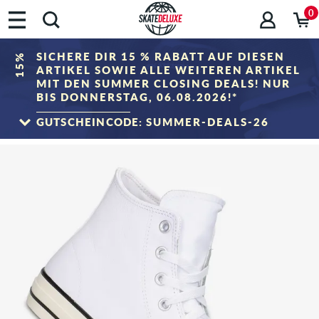
0
SICHERE DIR 15 % RABATT AUF DIESEN
15%
ARTIKEL SOWIE ALLE WEITEREN ARTIKEL
MIT DEN SUMMER CLOSING DEALS! NUR
BIS DONNERSTAG, 06.08.2026!*
GUTSCHEINCODE:
SUMMER-DEALS-26
ZUM SALE
*Gilt nur bis zum 06.08.2026, 23:59 (MESZ)! Der Rabatt wird im Warenkorb nach
Eingabe des Gutscheincodes abgezogen. Rabattierung erfolgt ausschließlich auf
Artikel der Kategorie „Sale". Der Gutschein ist nicht mit anderen Rabattgutscheinen
kombinierbar.