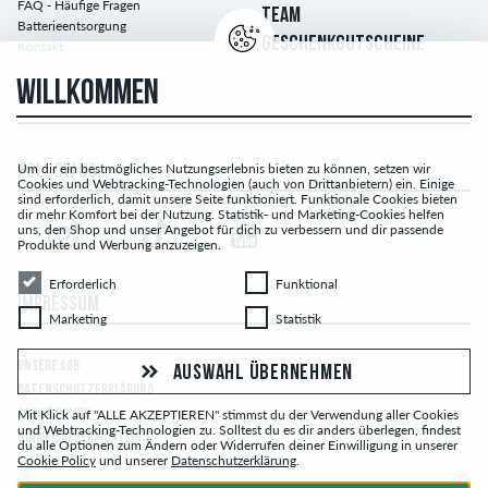
FAQ - Häufige Fragen
TEAM
Batterieentsorgung
GESCHENKGUTSCHEINE
Kontakt
WILLKOMMEN
Um dir ein bestmögliches Nutzungserlebnis bieten zu können, setzen wir
FOLLOW US...
Cookies und Webtracking-Technologien (auch von Drittanbietern) ein. Einige
sind erforderlich, damit unsere Seite funktioniert. Funktionale Cookies bieten
dir mehr Komfort bei der Nutzung. Statistik- und Marketing-Cookies helfen
uns, den Shop und unser Angebot für dich zu verbessern und dir passende
Produkte und Werbung anzuzeigen.
Erforderlich
Funktional
Erforderlich
Funktional
IMPRESSUM
Marketing
Statistik
Marketing
Statistik
UNSERE AGB
AUSWAHL ÜBERNEHMEN
DATENSCHUTZERKLÄRUNG
Mit Klick auf "ALLE AKZEPTIEREN" stimmst du der Verwendung aller Cookies
COOKIE POLICY
und Webtracking-Technologien zu. Solltest du es dir anders überlegen, findest
HINWEISGEBERRICHTLINIE
du alle Optionen zum Ändern oder Widerrufen deiner Einwilligung in unserer
Cookie Policy
und unserer
Datenschutzerklärung
.