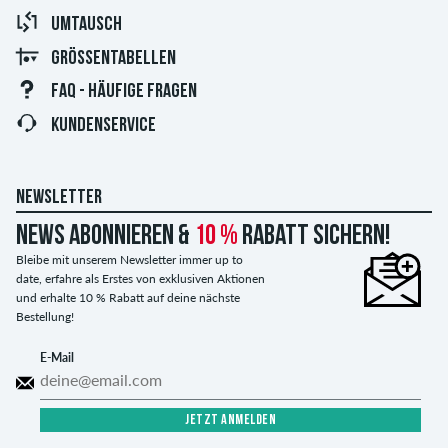
UMTAUSCH
GRÖSSENTABELLEN
FAQ - HÄUFIGE FRAGEN
KUNDENSERVICE
NEWSLETTER
News abonnieren &
10 %
Rabatt sichern!
Bleibe mit unserem Newsletter immer up to
date, erfahre als Erstes von exklusiven Aktionen
und erhalte 10 % Rabatt auf deine nächste
Bestellung!
E-Mail
JETZT ANMELDEN