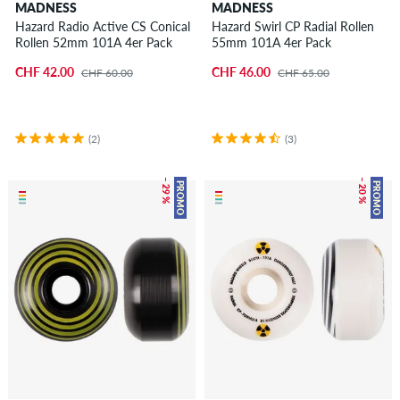
MADNESS
MADNESS
Hazard Radio Active CS Conical
Hazard Swirl CP Radial Rollen
Rollen 52mm 101A 4er Pack
55mm 101A 4er Pack
CHF 42.00
CHF 46.00
CHF 60.00
CHF 65.00
(2)
(3)
– 29 %
– 20 %
PROMO
PROMO