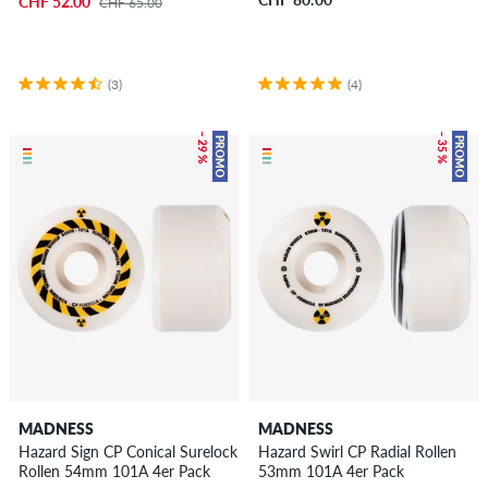
CHF 52.00
CHF 65.00
(3)
(4)
– 29 %
– 35 %
PROMO
PROMO
MADNESS
MADNESS
Hazard Sign CP Conical Surelock
Hazard Swirl CP Radial Rollen
Rollen 54mm 101A 4er Pack
53mm 101A 4er Pack