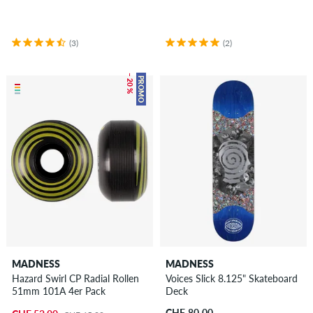
(3)
(2)
– 20 %
PROMO
MADNESS
MADNESS
Hazard Swirl CP Radial Rollen
Voices Slick 8.125" Skateboard
51mm 101A 4er Pack
Deck
CHF 80.00