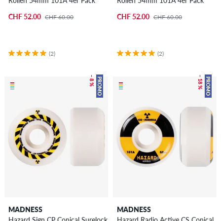
Rollen 54mm 101A 4er Pack
Rollen 54mm 101A 4er Pack
CHF 52.00
CHF 52.00
CHF 60.00
CHF 60.00
(2)
(2)
– 8 %
– 18 %
PROMO
PROMO
MADNESS
MADNESS
Hazard Sign CP Conical Surelock
Hazard Radio Active CS Conical