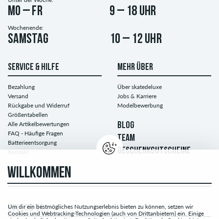
Mo – Fr
9 – 18 Uhr
Wochenende:
Samstag
10 – 12 Uhr
SERVICE & HILFE
MEHR ÜBER
Bezahlung
Über skatedeluxe
Versand
Jobs & Karriere
Rückgabe und Widerruf
Modelbewerbung
Größentabellen
Alle Artikelbewertungen
BLOG
FAQ - Häufige Fragen
TEAM
Batterieentsorgung
GESCHENKGUTSCHEINE
Kontakt
WILLKOMMEN
Um dir ein bestmögliches Nutzungserlebnis bieten zu können, setzen wir
FOLLOW US...
Cookies und Webtracking-Technologien (auch von Drittanbietern) ein. Einige