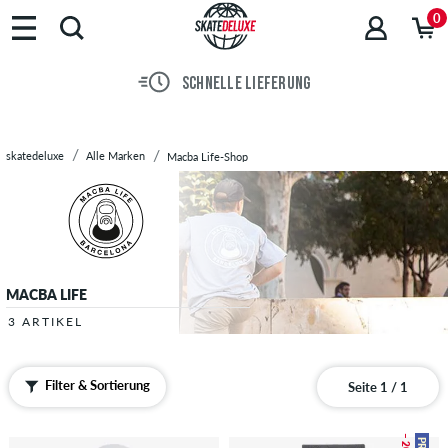
Marken
0
Skateboards
Schuhe
SCHNELLE LIEFERUNG
Streetwear
Accessoires
Neu
skatedeluxe
Alle Marken
Macba Life-Shop
Sale
MACBA LIFE
3 ARTIKEL
Filter & Sortierung
Seite 1 / 1