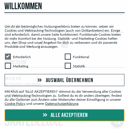
WILLKOMMEN
Um dir ein bestmögliches Nutzungserlebnis bieten zu können, setzen wir
FOLLOW US...
Cookies und Webtracking-Technologien (auch von Drittanbietern) ein. Einige
sind erforderlich, damit unsere Seite funktioniert. Funktionale Cookies bieten
dir mehr Komfort bei der Nutzung. Statistik- und Marketing-Cookies helfen
uns, den Shop und unser Angebot für dich zu verbessern und dir passende
Produkte und Werbung anzuzeigen.
Erforderlich
Funktional
Erforderlich
Funktional
IMPRESSUM
Marketing
Statistik
Marketing
Statistik
UNSERE AGB
AUSWAHL ÜBERNEHMEN
DATENSCHUTZERKLÄRUNG
Mit Klick auf "ALLE AKZEPTIEREN" stimmst du der Verwendung aller Cookies
COOKIE POLICY
und Webtracking-Technologien zu. Solltest du es dir anders überlegen, findest
HINWEISGEBERRICHTLINIE
du alle Optionen zum Ändern oder Widerrufen deiner Einwilligung in unserer
Cookie Policy
und unserer
Datenschutzerklärung
.
ALLE AKZEPTIEREN