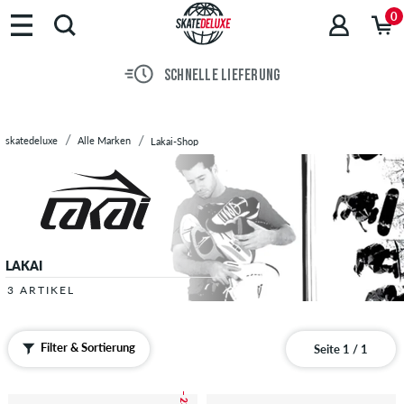
Marken
0
Skateboards
Schuhe
SCHNELLE LIEFERUNG
Streetwear
Accessoires
Neu
skatedeluxe
Alle Marken
Lakai-Shop
Sale
LAKAI
3 ARTIKEL
Filter & Sortierung
Seite 1 / 1