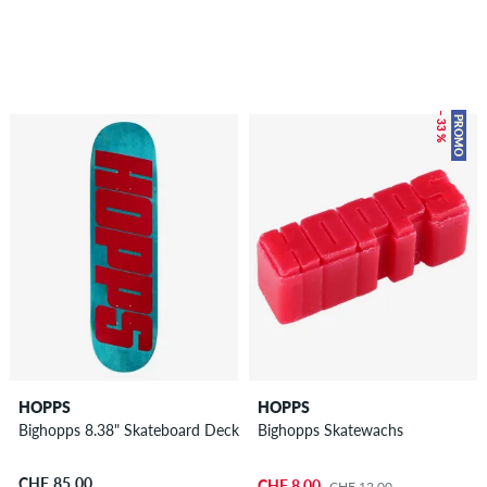
– 33 %
PROMO
HOPPS
HOPPS
Bighopps 8.38" Skateboard Deck
Bighopps Skatewachs
CHF 85.00
CHF 8.00
CHF 12.00