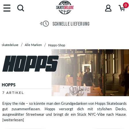
Marken
0
Skateboards
Schuhe
SCHNELLE LIEFERUNG
Streetwear
Accessoires
Neu
skatedeluxe
Alle Marken
Hopps-Shop
Sale
HOPPS
7 ARTIKEL
Enjoy the ride – so könnte man den Grundgedanken von Hopps Skateboards
gut zusammenfassen. Hopps versorgt dich mit stylishen Decks,
ausgewählter Streetwear und bringt dir ein Stück NYC-Vibe nach Hause.
[weiterlesen]