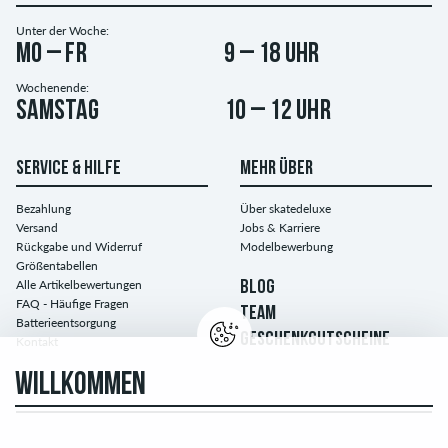
Unter der Woche:
Mo – Fr
9 – 18 Uhr
Wochenende:
Samstag
10 – 12 Uhr
SERVICE & HILFE
MEHR ÜBER
Bezahlung
Über skatedeluxe
Versand
Jobs & Karriere
Rückgabe und Widerruf
Modelbewerbung
Größentabellen
Alle Artikelbewertungen
BLOG
FAQ - Häufige Fragen
TEAM
Batterieentsorgung
GESCHENKGUTSCHEINE
Kontakt
WILLKOMMEN