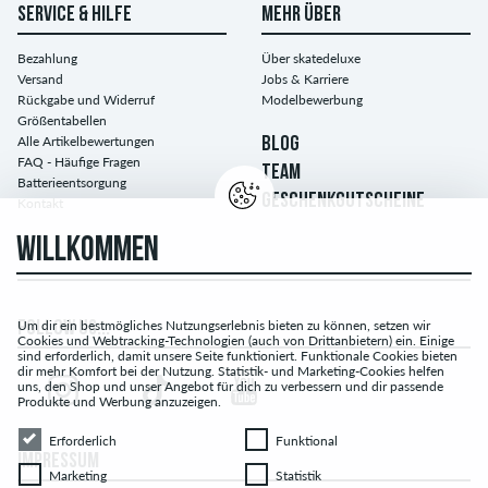
SERVICE & HILFE
MEHR ÜBER
Bezahlung
Über skatedeluxe
Versand
Jobs & Karriere
Rückgabe und Widerruf
Modelbewerbung
Größentabellen
Alle Artikelbewertungen
BLOG
FAQ - Häufige Fragen
TEAM
Batterieentsorgung
GESCHENKGUTSCHEINE
Kontakt
WILLKOMMEN
Um dir ein bestmögliches Nutzungserlebnis bieten zu können, setzen wir
FOLLOW US...
Cookies und Webtracking-Technologien (auch von Drittanbietern) ein. Einige
sind erforderlich, damit unsere Seite funktioniert. Funktionale Cookies bieten
dir mehr Komfort bei der Nutzung. Statistik- und Marketing-Cookies helfen
uns, den Shop und unser Angebot für dich zu verbessern und dir passende
Produkte und Werbung anzuzeigen.
Erforderlich
Funktional
Erforderlich
Funktional
IMPRESSUM
Marketing
Statistik
Marketing
Statistik