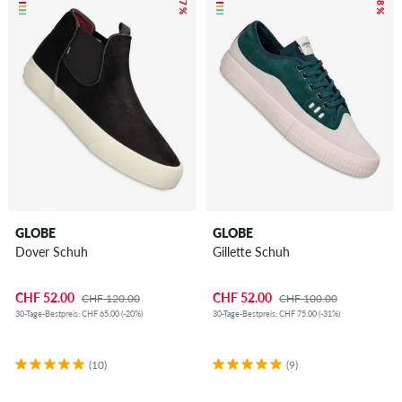
– 57 %
– 48 %
GLOBE
GLOBE
Dover Schuh
Gillette Schuh
CHF 52.00
CHF 52.00
CHF 120.00
CHF 100.00
30-Tage-Bestpreis: CHF 65.00 (-20%)
30-Tage-Bestpreis: CHF 75.00 (-31%)
(10)
(9)