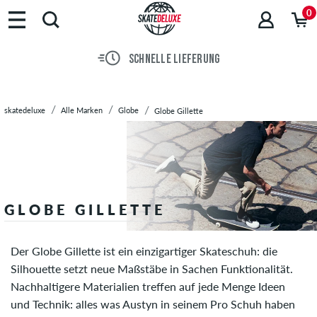
Marken
0
Skateboards
Schuhe
SCHNELLE LIEFERUNG
Streetwear
Accessoires
Neu
skatedeluxe
Alle Marken
Globe
Globe Gillette
Sale
GLOBE GILLETTE
Der Globe Gillette ist ein einzigartiger Skateschuh: die
Silhouette setzt neue Maßstäbe in Sachen Funktionalität.
Nachhaltigere Materialien treffen auf jede Menge Ideen
und Technik: alles was Austyn in seinem Pro Schuh haben