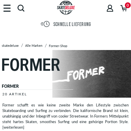
Marken
0
Skateboards
Schuhe
SCHNELLE LIEFERUNG
Streetwear
Accessoires
Neu
skatedeluxe
Alle Marken
Former-Shop
Sale
FORMER
20 ARTIKEL
Former schafft es wie keine zweite Marke den Lifestyle zwischen
Skateboarding und Surfing zu verbinden. Die kalifornische Brand ist klein,
unabhängig und der Inbegriff von cooler Streetwear. In Formers Mittelpunkt
steht hartes Skaten, smoothes Surfing und eine gehörige Portion Style.
[weiterlesen]