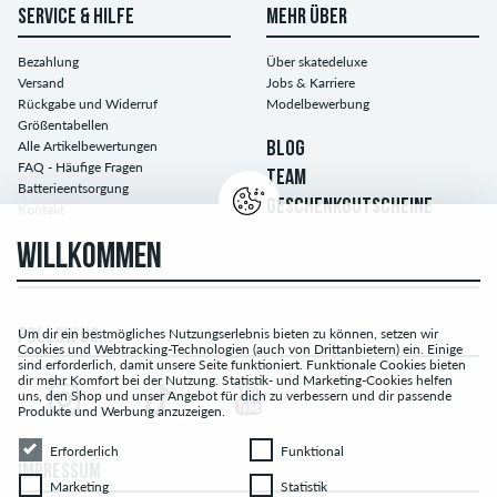
SERVICE & HILFE
MEHR ÜBER
Bezahlung
Über skatedeluxe
Versand
Jobs & Karriere
Rückgabe und Widerruf
Modelbewerbung
Größentabellen
Alle Artikelbewertungen
BLOG
FAQ - Häufige Fragen
TEAM
Batterieentsorgung
GESCHENKGUTSCHEINE
Kontakt
WILLKOMMEN
Um dir ein bestmögliches Nutzungserlebnis bieten zu können, setzen wir
FOLLOW US...
Cookies und Webtracking-Technologien (auch von Drittanbietern) ein. Einige
sind erforderlich, damit unsere Seite funktioniert. Funktionale Cookies bieten
dir mehr Komfort bei der Nutzung. Statistik- und Marketing-Cookies helfen
uns, den Shop und unser Angebot für dich zu verbessern und dir passende
Produkte und Werbung anzuzeigen.
Erforderlich
Funktional
Erforderlich
Funktional
IMPRESSUM
Marketing
Statistik
Marketing
Statistik