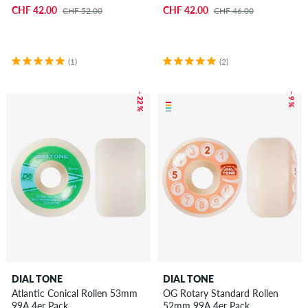
CHF 42.00
CHF 42.00
CHF 52.00
CHF 46.00
(1)
(2)
– 22 %
– 9 %
DIAL TONE
DIAL TONE
Atlantic Conical Rollen 53mm
OG Rotary Standard Rollen
99A 4er Pack
52mm 99A 4er Pack