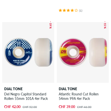
(1)
– 19 %
– 15 %
DIAL TONE
DIAL TONE
Del Negro Capitol Standard
Atlantic Round Cut Rollen
Rollen 55mm 101A 4er Pack
54mm 99A 4er Pack
CHF 42.00
CHF 39.00
CHF 52.00
CHF 46.00