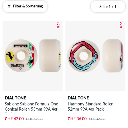
Filter & Sortierung
Seite 1 / 1
– 19 %
– 22 %
DIAL TONE
DIAL TONE
Sablone Sablone Formula One
Harmony Standard Rollen
Conical Rollen 53mm 99A 4er
52mm 99A 4er Pack
Pack
CHF 42.00
CHF 36.00
CHF 52.00
CHF 46.00