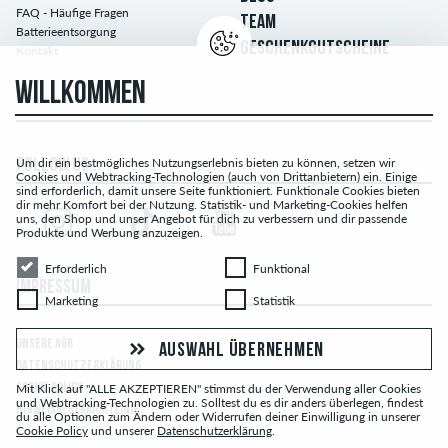
FAQ - Häufige Fragen
TEAM
Batterieentsorgung
GESCHENKGUTSCHEINE
Kontakt
WILLKOMMEN
Um dir ein bestmögliches Nutzungserlebnis bieten zu können, setzen wir
FOLLOW US...
Cookies und Webtracking-Technologien (auch von Drittanbietern) ein. Einige
sind erforderlich, damit unsere Seite funktioniert. Funktionale Cookies bieten
dir mehr Komfort bei der Nutzung. Statistik- und Marketing-Cookies helfen
uns, den Shop und unser Angebot für dich zu verbessern und dir passende
Produkte und Werbung anzuzeigen.
Erforderlich
Funktional
Erforderlich
Funktional
IMPRESSUM
Marketing
Statistik
Marketing
Statistik
UNSERE AGB
AUSWAHL ÜBERNEHMEN
DATENSCHUTZERKLÄRUNG
COOKIE POLICY
Mit Klick auf "ALLE AKZEPTIEREN" stimmst du der Verwendung aller Cookies
und Webtracking-Technologien zu. Solltest du es dir anders überlegen, findest
HINWEISGEBERRICHTLINIE
du alle Optionen zum Ändern oder Widerrufen deiner Einwilligung in unserer
Cookie Policy
und unserer
Datenschutzerklärung
.