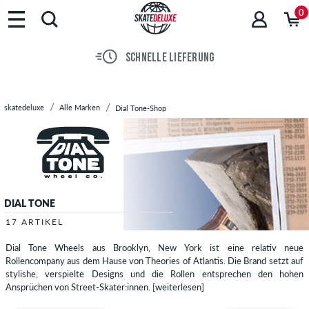
Marken
0
Skateboards
Schuhe
SCHNELLE LIEFERUNG
Streetwear
Accessoires
Neu
skatedeluxe
Alle Marken
Dial Tone-Shop
Sale
DIAL TONE
17 ARTIKEL
Dial Tone Wheels aus Brooklyn, New York ist eine relativ neue
Rollencompany aus dem Hause von Theories of Atlantis. Die Brand setzt auf
stylishe, verspielte Designs und die Rollen entsprechen den hohen
Ansprüchen von Street-Skater:innen.
[weiterlesen]