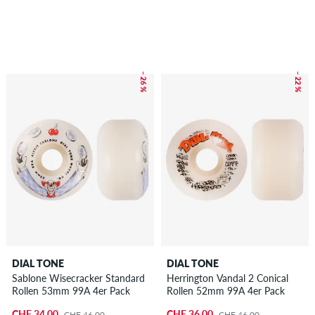
– 26 %
– 22 %
DIAL TONE
DIAL TONE
Sablone Wisecracker Standard
Herrington Vandal 2 Conical
Rollen 53mm 99A 4er Pack
Rollen 52mm 99A 4er Pack
CHF 34.00
CHF 36.00
CHF 46.00
CHF 46.00