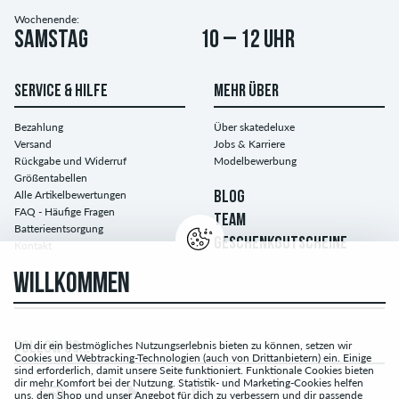
Wochenende:
Samstag
10 – 12 Uhr
SERVICE & HILFE
MEHR ÜBER
Bezahlung
Über skatedeluxe
Versand
Jobs & Karriere
Rückgabe und Widerruf
Modelbewerbung
Größentabellen
Alle Artikelbewertungen
BLOG
FAQ - Häufige Fragen
TEAM
Batterieentsorgung
GESCHENKGUTSCHEINE
Kontakt
WILLKOMMEN
Um dir ein bestmögliches Nutzungserlebnis bieten zu können, setzen wir
FOLLOW US...
Cookies und Webtracking-Technologien (auch von Drittanbietern) ein. Einige
sind erforderlich, damit unsere Seite funktioniert. Funktionale Cookies bieten
dir mehr Komfort bei der Nutzung. Statistik- und Marketing-Cookies helfen
uns, den Shop und unser Angebot für dich zu verbessern und dir passende