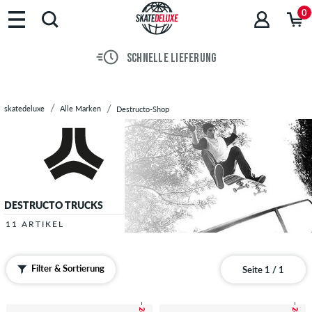
Marken
0
Skateboards
Schuhe
SCHNELLE LIEFERUNG
Streetwear
Accessoires
Neu
skatedeluxe
Alle Marken
Destructo-Shop
Sale
DESTRUCTO TRUCKS
11 ARTIKEL
Filter & Sortierung
Seite 1 / 1