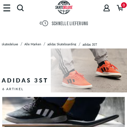
Marken
0
Skateboards
Schuhe
SCHNELLE LIEFERUNG
Streetwear
Accessoires
Neu
skatedeluxe
Alle Marken
adidas Skateboarding
adidas 3ST
Sale
ADIDAS 3ST
6 ARTIKEL