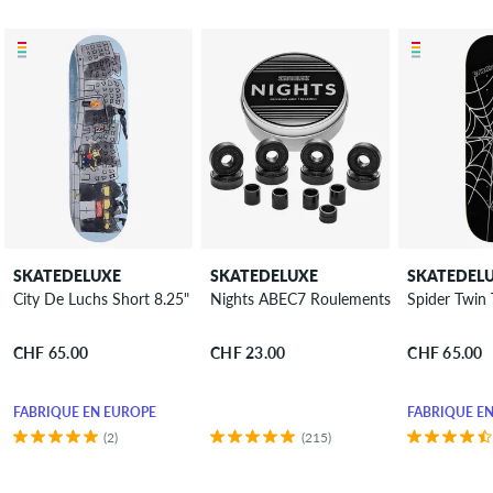
SKATEDELUXE
SKATEDELUXE
SKATEDEL
City De Luchs Short 8.25" Planche de skateboard
Nights ABEC7 Roulements
Spider Twin 
CHF 65.00
CHF 23.00
CHF 65.00
FABRIQUÉ EN EUROPE
FABRIQUÉ E
(2)
(215)