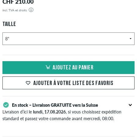
CHF 210.00
incl. TVA et droits
TAILLE
AJOUTEZ AU PANIER
AJOUTER À VOTRE LISTE DES FAVORIS
En stock – Livraison GRATUITE vers la Suisse
Livraison d’ici le
lundi, 17.08.2026
, si vous choisissez expédition
standard et passez votre commande avant mercredi, 08:00.
S'applique seulement pour des méthodes de paiement instantané
comme une carte de crédit ou PayPal. Si vous payez en effectuant un