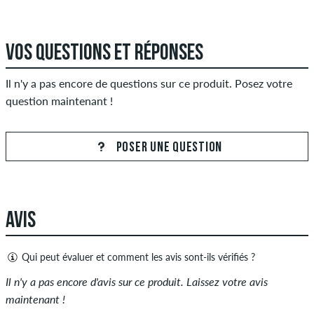
VOS QUESTIONS ET RÉPONSES
Il n'y a pas encore de questions sur ce produit. Posez votre
question maintenant !
POSER UNE QUESTION
AVIS
Qui peut évaluer et comment les avis sont-ils vérifiés ?
Seules les personnes ayant un compte client skatedeluxe
Il n'y a pas encore d'avis sur ce produit. Laissez votre avis
peuvent créer des avis. Ceux-ci seront publiés après notre
maintenant !