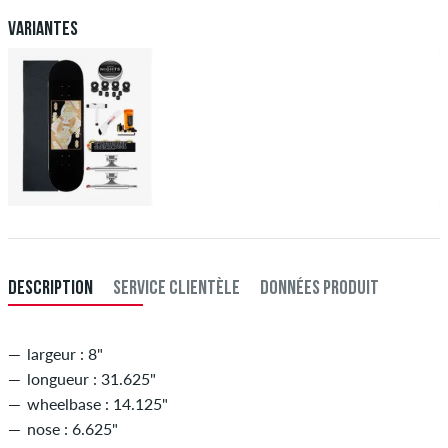
virement bancaire, votre commande sera envoyée après réception du
paiement. Plus d'info sur
Expédition
&
Paiement
.
Variantes
DESCRIPTION
SERVICE CLIENTÈLE
DONNÉES PRODUIT
largeur : 8"
longueur : 31.625"
wheelbase : 14.125"
nose : 6.625"