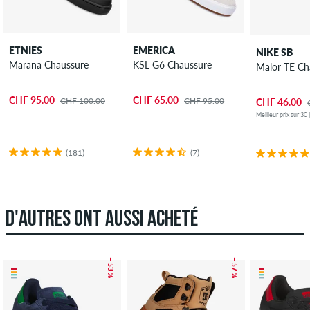
ETNIES
EMERICA
NIKE SB
Marana Chaussure
KSL G6 Chaussure
Malor TE Ch
CHF 95.00
CHF 65.00
CHF 100.00
CHF 95.00
CHF 46.00
Meilleur prix sur 30
(181)
(7)
D'AUTRES ONT AUSSI ACHETÉ
– 53 %
– 57 %