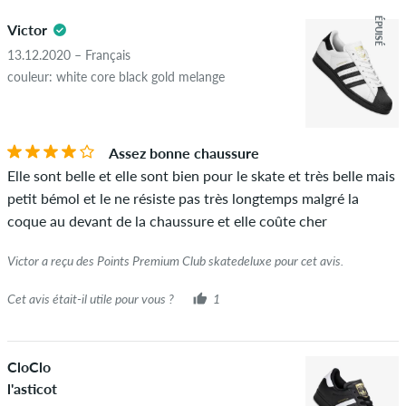
5.0
Les avis avec un contenu insultant ou obscène et les avis qui
ÉPUISÉ
Victor
violent la loi applicable ou les droits d'auteur ainsi que
contenant du spam et de la publicité de tiers ne seront pas
13.12.2020 – Français
publiés. La note en étoiles d'un élément affiche la moyenne de
couleur: white core black gold melange
toutes les notes.
ÉTOILES
CLASSER PAR
Si l'avis provient d'une personne qui a effectivement acheté
Assez bonne chaussure
cet article, vous pouvez le voir grâce à l'encoche verte à côté
Elle sont belle et elle sont bien pour le skate et très belle mais
du nom avec les mots "achat vérifié". Pour ces personnes,
petit bémol et le ne résiste pas très longtemps malgré la
l'achat a été vérifié en fonction de leurs commandes. Pour les
coque au devant de la chaussure et elle coûte cher
avis sans encoche verte, nous ne pouvons pas garantir que la
personne possède réellement ou a possédé l'article.
Victor a reçu des Points Premium Club skatedeluxe pour cet avis.
Cet avis était-il utile pour vous ?
1
CloClo
l'asticot