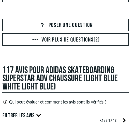
Votre réponse
Répondez à la question de Rayan ici
POSER UNE QUESTION
VOIR PLUS DE QUESTIONS(2)
ENVOYER LA RÉPONSE
117 AVIS POUR ADIDAS SKATEBOARDING
SUPERSTAR ADV CHAUSSURE (LIGHT BLUE
WHITE LIGHT BLUE)
Qui peut évaluer et comment les avis sont-ils vérifiés ?
Seules les personnes ayant un compte client skatedeluxe
FILTRER LES AVIS
peuvent créer des avis. Ceux-ci seront publiés après notre
PAGE 1 / 12
examen. Nous publions des critiques positives et négatives.