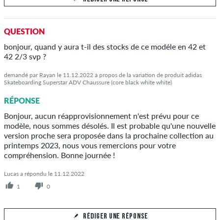
Votre réponse
QUESTION
Répondez à la question de Delphine ici
bonjour, quand y aura t-il des stocks de ce modéle en 42 et
42 2/3 svp ?
demandé par Rayan le 11.12.2022 à propos de la variation de produit adidas
Skateboarding Superstar ADV Chaussure (core black white white)
ENVOYER LA RÉPONSE
RÉPONSE
Bonjour, aucun réapprovisionnement n'est prévu pour ce
modèle, nous sommes désolés. Il est probable qu'une nouvelle
version proche sera proposée dans la prochaine collection au
printemps 2023, nous vous remercions pour votre
compréhension. Bonne journée !
Lucas a répondu le 11.12.2022
1
0
RÉDIGER UNE RÉPONSE