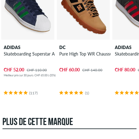
ADIDAS
DC
ADIDAS
Skateboarding Superstar ADV Chaussure
Pure High Top WR Chaussure
Skateboardi
CHF 52.00
CHF 60.00
CHF 80.00
CHF 110.00
CHF 140.00
Meilleur prix sur 30 jours: CHF 65.00 (-20%)
(117)
(1)
PLUS DE CETTE MARQUE