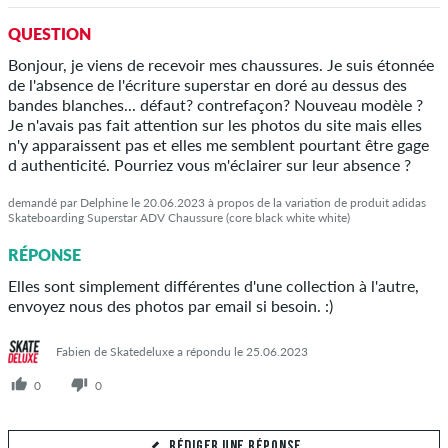
Votre réponse
QUESTION
Répondez à la question de Noémie ici
Bonjour, je viens de recevoir mes chaussures. Je suis étonnée
de l'absence de l'écriture superstar en doré au dessus des
bandes blanches... défaut? contrefaçon? Nouveau modèle ?
Je n'avais pas fait attention sur les photos du site mais elles
n'y apparaissent pas et elles me semblent pourtant être gage
d authenticité. Pourriez vous m'éclairer sur leur absence ?
ENVOYER LA RÉPONSE
demandé par Delphine le 20.06.2023 à propos de la variation de produit adidas
Skateboarding Superstar ADV Chaussure (core black white white)
RÉPONSE
Elles sont simplement différentes d'une collection à l'autre,
envoyez nous des photos par email si besoin. :)
Fabien de Skatedeluxe a répondu le 25.06.2023
0
0
RÉDIGER UNE RÉPONSE