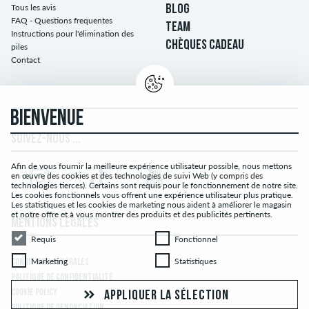
Tous les avis
BLOG
FAQ - Questions frequentes
TEAM
Instructions pour l'élimination des
CHÈQUES CADEAU
piles
Contact
BIENVENUE
SUIVEZ-NOUS ...
Afin de vous fournir la meilleure expérience utilisateur possible, nous mettons
en œuvre des cookies et des technologies de suivi Web (y compris des
technologies tierces). Certains sont requis pour le fonctionnement de notre site.
Les cookies fonctionnels vous offrent une expérience utilisateur plus pratique.
Les statistiques et les cookies de marketing nous aident à améliorer le magasin
et notre offre et à vous montrer des produits et des publicités pertinents.
MENTIONS LÉGALES
Requis
Fonctionnel
Requis
Fonctionnel
Marketing
Statistiques
Marketing
Statistiques
CONDITIONS GÉNÉRALES
POLITIQUE DE CONFIDENTIALITÉ
COOKIE POLICY
APPLIQUER LA SÉLECTION
POLITIQUE DE DÉNONCIATION