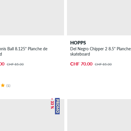
HOPPS
nnis Ball 8.125" Planche de
Del Negro Chipper 2 8.5" Planche
rd
skateboard
00
CHF 70.00
CHF 85.00
CHF 85.00
(1)
– 33 %
PROMO