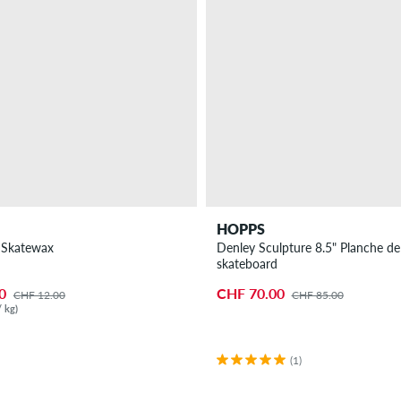
HOPPS
 Skatewax
Denley Sculpture 8.5" Planche de
skateboard
0
CHF 70.00
CHF 12.00
CHF 85.00
 kg)
(1)