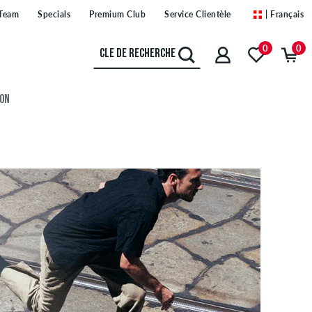
Team
Specials
Premium Club
Service Clientèle
| Français
0
0
ION