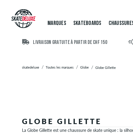
Marques
Skateboards
Chaussures
MARQUES
SKATEBOARDS
CHAUSSURE
Vêtements
Accessoires
Nouveau
LIVRAISON GRATUITE À PARTIR DE CHF 150
Sale
skatedeluxe
Toutes les marques
Globe
Globe Gillette
GLOBE GILLETTE
La Globe Gillette est une chaussure de skate unique : la silh