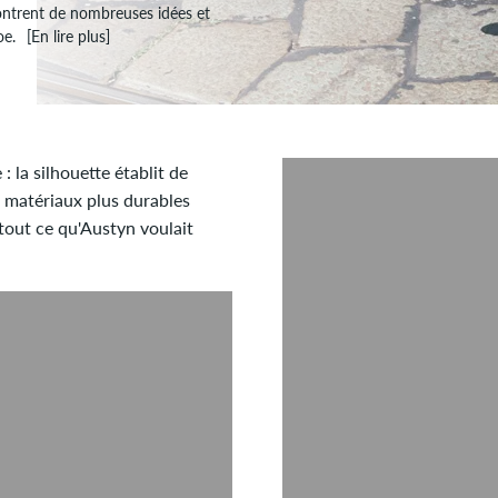
ontrent de nombreuses idées et
oe.
[En lire plus]
 la silhouette établit de
 matériaux plus durables
tout ce qu'Austyn voulait