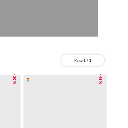
Page 1 / 1
– 20 %
– 46 %