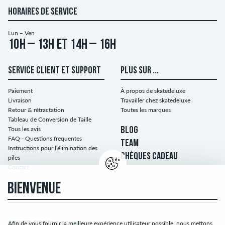
HORAIRES DE SERVICE
Lun – Ven
10h – 13h et 14h – 16h
SERVICE CLIENT ET SUPPORT
PLUS SUR ...
Paiement
À propos de skatedeluxe
Livraison
Travailler chez skatedeluxe
Retour & rétractation
Toutes les marques
Tableau de Conversion de Taille
Tous les avis
BLOG
FAQ - Questions frequentes
TEAM
Instructions pour l'élimination des
CHÈQUES CADEAU
piles
Contact
BIENVENUE
Afin de vous fournir la meilleure expérience utilisateur possible, nous mettons
SUIVEZ-NOUS ...