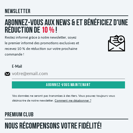
NEWSLETTER
Abonnez-vous aux news & et bénéficiez d'une
réduction de
10 %
!
Restez informé grâce à notre newsletter, soyez
le premier informé des promotions exclusives et
recevez 10 % de réduction sur votre prochaine
commande !
E-Mail
ABONNEZ-VOUS MAINTENANT
Vos données ne seront pas transmises à des tiers. Vous pouvez toujours vous
désinscrire de notre newsletter.
Comment me désabonner ?
PREMIUM CLUB
NOUS RÉCOMPENSONS VOTRE FIDÉLITÉ!