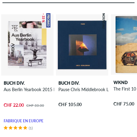
– 33 %
NOUVEAU
PROMO
WKND
BUCH DIV.
BUCH DIV.
The First 10
Aus Berlin Yearbook 2015 Livre
Pause Chris Middlebrook Livre
CHF 75.00
CHF 105.00
CHF 22.00
CHF 33.00
FABRIQUÉ EN EUROPE
(1)