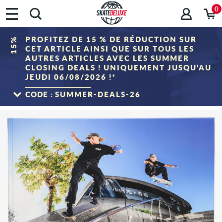
0
PROFITEZ DE 15 % DE RÉDUCTION SUR
15%
CET ARTICLE AINSI QUE SUR TOUS LES
AUTRES ARTICLES AVEC LES SUMMER
CLOSING DEALS ! UNIQUEMENT JUSQU’AU
JEUDI 06/08/2026 !*
CODE :
SUMMER-DEALS-26
VERS LES SUMMER CLOSING DEALS
*Valable uniquement jusqu'au 06.08.2026, 23h59 (CEST) ! La réduction sera déduite
du panier après avoir saisi le code du coupon. La réduction s'applique uniquement
aux articles de la catégorie « Sale ». Le coupon n'est pas cumulable avec d'autres
coupons de réduction.