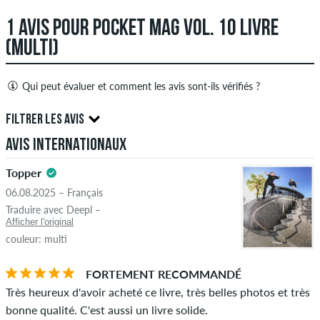
1 AVIS POUR POCKET MAG VOL. 10 LIVRE
(MULTI)
Qui peut évaluer et comment les avis sont-ils vérifiés ?
Seules les personnes ayant un compte client skatedeluxe
FILTRER LES AVIS
peuvent créer des avis. Ceux-ci seront publiés après notre
Avis internationaux
examen. Nous publions des critiques positives et négatives.
5.0
Les avis avec un contenu insultant ou obscène et les avis qui
Topper
violent la loi applicable ou les droits d'auteur ainsi que
06.08.2025 – Français
contenant du spam et de la publicité de tiers ne seront pas
Traduire avec Deepl –
publiés. La note en étoiles d'un élément affiche la moyenne de
Afficher l'original
toutes les notes.
couleur: multi
ÉTOILES
CLASSER PAR
Si l'avis provient d'une personne qui a effectivement acheté
FORTEMENT RECOMMANDÉ
cet article, vous pouvez le voir grâce à l'encoche verte à côté
Très heureux d'avoir acheté ce livre, très belles photos et très
du nom avec les mots "achat vérifié". Pour ces personnes,
bonne qualité. C'est aussi un livre solide.