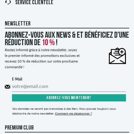
SERVICE CLIENTÈLE
NEWSLETTER
Abonnez-vous aux news & et bénéficiez d'une
réduction de
10 %
!
Restez informé grâce à notre newsletter, soyez
le premier informé des promotions exclusives et
recevez 10 % de réduction sur votre prochaine
commande !
E-Mail
ABONNEZ-VOUS MAINTENANT
Vos données ne seront pas transmises à des tiers. Vous pouvez toujours vous
désinscrire de notre newsletter.
Comment me désabonner ?
PREMIUM CLUB