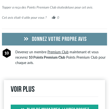
l'achat a été vérifié en fonction de leurs commandes. Pour les
avis sans encoche verte, nous ne pouvons pas garantir que la
Topper a reçu des Points Premium Club skatedeluxe pour cet avis.
personne possède réellement ou a possédé l'article.
Cet avis était-il utile pour vous ?
0
DONNEZ VOTRE PROPRE AVIS
Devenez un membre
Premium Club
maintenant et vous
10
recevrez
10 Points Premium Club
Points Premium Club pour
chaque avis.
Voir plus