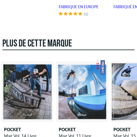
FABRIQUÉ EN EUROPE
FABRIQUÉ E
(1)
PLUS DE CETTE MARQUE
– 15 %
PROMO
POCKET
POCKET
POCKET
Mag Vol. 14 Livre
Mag Vol. 11 Livre
Mag Vol. 15 