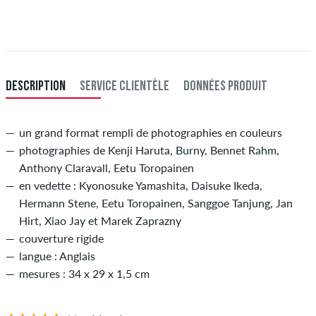
S'applique seulement pour des méthodes de paiement instantané
comme une carte de crédit ou PayPal. Si vous payez en effectuant un
virement bancaire, votre commande sera envoyée après réception du
paiement. Plus d'info sur
Expédition
&
Paiement
.
DESCRIPTION
SERVICE CLIENTÈLE
DONNÉES PRODUIT
un grand format rempli de photographies en couleurs
photographies de Kenji Haruta, Burny, Bennet Rahm,
Anthony Claravall, Eetu Toropainen
en vedette : Kyonosuke Yamashita, Daisuke Ikeda,
Hermann Stene, Eetu Toropainen, Sanggoe Tanjung, Jan
Hirt, Xiao Jay et Marek Zaprazny
couverture rigide
langue : Anglais
mesures : 34 x 29 x 1,5 cm