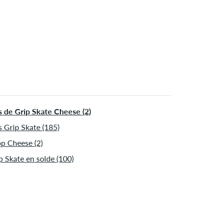
tantané comme une carte de crédit ou PayPal. Si vous
ez en effectuant un virement bancaire, votre commande
a envoyée après réception du paiement. Plus d'info sur
édition
&
Paiement
.
s de Grip Skate Cheese (2)
s Grip Skate (185)
p Cheese (2)
p Skate en solde (100)