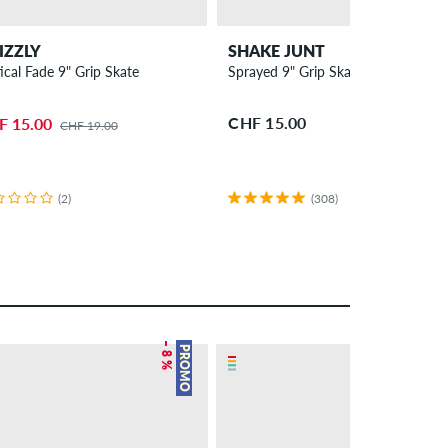
IZZLY
SHAKE JUNT
ical Fade 9" Grip Skate
Sprayed 9" Grip Skate
CHF 15.00
F 15.00
CHF 19.00
(2)
(308)
– 8 %
– 13 %
PROMO
PROMO