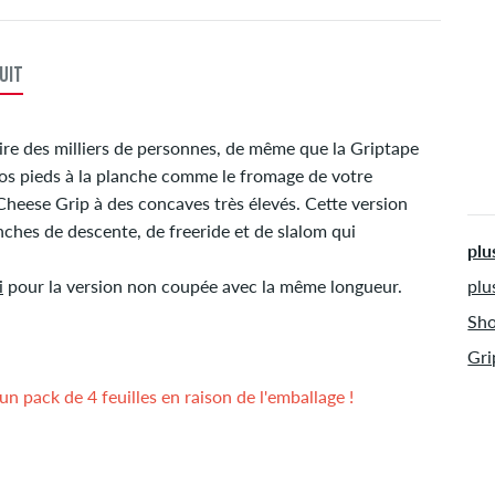
ins
pay
ser
UIT
Exp
rire des milliers de personnes, de même que la Griptape
 vos pieds à la planche comme le fromage de votre
Cheese Grip à des concaves très élevés. Cette version
ches de descente, de freeride et de slalom qui
plu
i
pour la version non coupée avec la même longueur.
plu
Sho
Gri
n pack de 4 feuilles en raison de l'emballage !