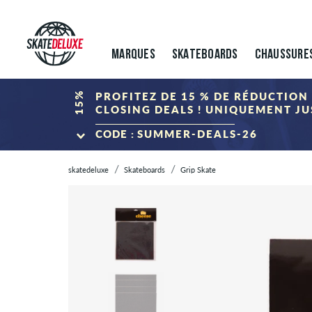
MARQUES
SKATEBOARDS
CHAUSSURE
15%
PROFITEZ DE 15 % DE RÉDUCTION 
CLOSING DEALS ! UNIQUEMENT JUS
CODE :
SUMMER-DEALS-26
VERS LES SUMMER CLOS
skatedeluxe
Skateboards
Grip Skate
*Valable uniquement jusqu'au 06.08.2026, 23h59 (CEST) ! La réduction
d'autres coupons de réduction.