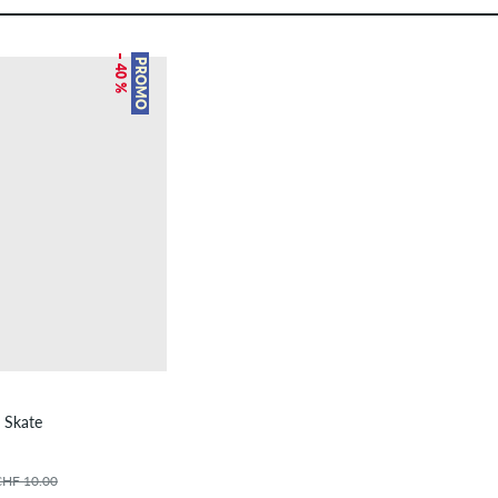
– 40 %
PROMO
p Skate
CHF 10.00