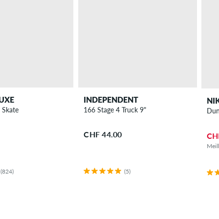
UXE
INDEPENDENT
NI
p Skate
166 Stage 4 Truck 9"
Dun
CHF 44.00
CH
Meil
(824)
(5)