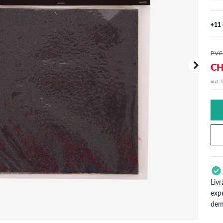
+11
PVC
CH
incl.
Votre 
sont in
Livr
exp
dem
S'a