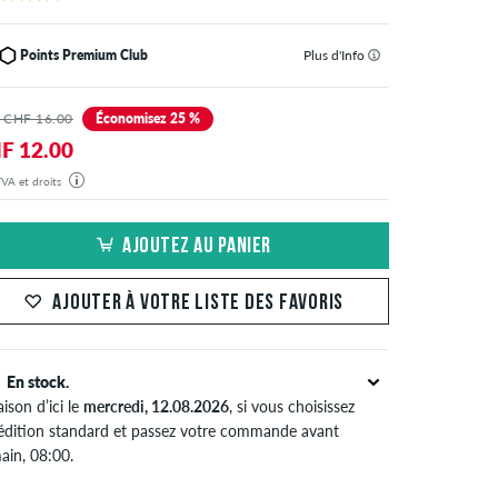
Points Premium Club
Plus d'Info
 CHF 16.00
Économisez 25 %
F 12.00
 TVA et droits
commande sera expédiée depuis notre entrepôt en Allemagne. Toutes les taxes et droits de douane
clus dans le prix affiché. Il n'y a pas de frais supplémentaires autres que les frais de livraison.
AJOUTEZ AU PANIER
AJOUTER À VOTRE LISTE DES FAVORIS
En stock.
aison d’ici le
mercredi, 12.08.2026
, si vous choisissez
édition standard et passez votre commande avant
ain, 08:00.
pplique seulement pour des méthodes de paiement