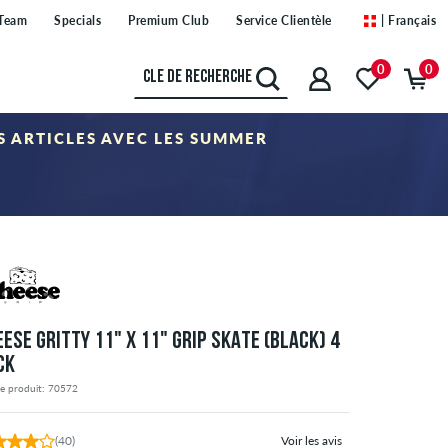
Team
Specials
Premium Club
Service Clientèle
| Français
0
0
ES ARTICLES AVEC LES SUMMER
 articles de la catégorie « Sale ». Le coupon n'est pas cumulable avec
EESE GRITTY 11" X 11" GRIP SKATE (BLACK) 4
CK
e produit: 70572
(40)
Voir les avis