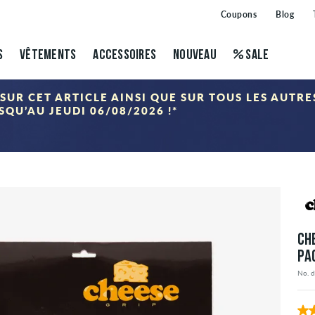
Coupons
Blog
S
VÊTEMENTS
ACCESSOIRES
NOUVEAU
SALE
SUR CET ARTICLE AINSI QUE SUR TOUS LES AUTR
QU’AU JEUDI 06/08/2026 !*
ING DEALS
 sera déduite du panier après avoir saisi le code du coupon. La réduction s'applique uniquement aux
CH
PA
No. d