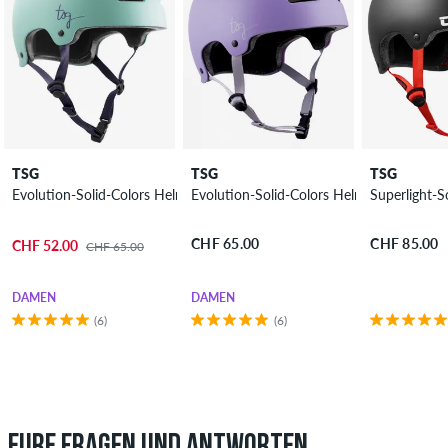
TSG
TSG
TSG
Evolution-Solid-Colors Helm Damen
Evolution-Solid-Colors Helm Damen
Superlight-S
CHF 65.00
CHF 85.00
CHF 52.00
CHF 65.00
DAMEN
DAMEN
(6)
(6)