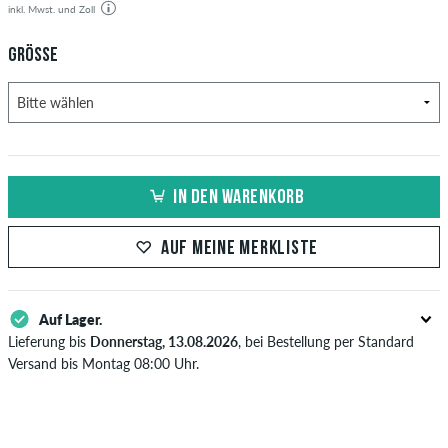
inkl. Mwst. und Zoll
GRÖSSE
IN DEN WARENKORB
AUF MEINE MERKLISTE
Auf Lager.
Lieferung bis
Donnerstag, 13.08.2026
, bei Bestellung per Standard
Versand bis Montag 08:00 Uhr.
Gilt nur für Sofortzahlungsweisen wie Kreditkarte oder PayPal. Wenn
du per Vorkasse bezahlst, wird deine Bestellung erst nach Eingang
deiner Überweisung an dich versendet. Weitere Infos zu
Versand
&