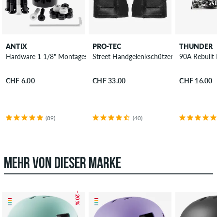
ANTIX
PRO-TEC
THUNDER
Hardware 1 1/8" Montageset Innensechskant
Street Handgelenkschützer
90A Rebuilt
CHF 6.00
CHF 33.00
CHF 16.00
(89)
(40)
MEHR VON DIESER MARKE
– 20 %