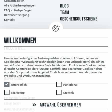
Größentabellen
Alle Artikelbewertungen
BLOG
FAQ - Häufige Fragen
TEAM
Batterieentsorgung
GESCHENKGUTSCHEINE
Kontakt
WILLKOMMEN
FOLLOW US...
Um dir ein bestmögliches Nutzungserlebnis bieten zu können, setzen wir
Cookies und Webtracking-Technologien (auch von Drittanbietern) ein. Einige
sind erforderlich, damit unsere Seite funktioniert. Funktionale Cookies bieten
dir mehr Komfort bei der Nutzung. Statistik- und Marketing-Cookies helfen
uns, den Shop und unser Angebot für dich zu verbessern und dir passende
Produkte und Werbung anzuzeigen.
IMPRESSUM
Erforderlich
Funktional
Erforderlich
Funktional
Marketing
Statistik
Marketing
Statistik
UNSERE AGB
DATENSCHUTZERKLÄRUNG
COOKIE POLICY
AUSWAHL ÜBERNEHMEN
HINWEISGEBERRICHTLINIE