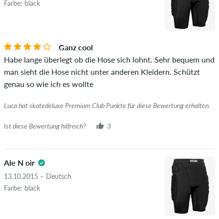
und Fremdwerbung enthalten, werden nicht veröffentlicht.
Farbe: black
Die Sternebewertung des Artikels ist der Durchschnitt aller
STERNE
SORTIERUNG
Bewertungen.
Ganz cool
Ob die Bewertung von einer Person stammt, die diesen
Habe lange überlegt ob die Hose sich lohnt. Sehr bequem und
Artikel wirklich gekauft hat, erkennst du am grünen Haken
man sieht die Hose nicht unter anderen Kleidern. Schützt
neben dem Namen mit dem Zusatz "Verifizierter Kauf". Bei
genau so wie ich es wollte
diesen Personen wurde der Kauf anhand ihrer Bestellungen
überprüft. Bei Bewertungen ohne grünen Haken, können wir
Luca hat skatedeluxe Premium Club Punkte für diese Bewertung erhalten.
leider nicht garantieren, dass die Personen den Artikel
wirklich besitzen oder besessen haben.
Ist diese Bewertung hilfreich?
3
Ale N oir
13.10.2015 – Deutsch
Farbe: black