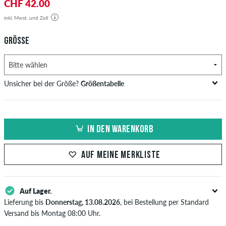
CHF 42.00
inkl. Mwst. und Zoll
GRÖSSE
Unsicher bei der Größe?
Größentabelle
Brustumfang
Taillenweite
Hüftumfang
US
EU
in cm
in cm
in cm
IN DEN WARENKORB
XS
42
82-87
69-74
82-87
AUF MEINE MERKLISTE
S
44/46
88-93
75-80
88-93
M
48
94-99
81-86
94-99
Auf Lager.
L
50/52
100-106
87-93
100-106
Lieferung bis
Donnerstag, 13.08.2026
, bei Bestellung per Standard
Versand bis Montag 08:00 Uhr.
XL
54
107-113
94-100
107-113
Gilt nur für Sofortzahlungsweisen wie Kreditkarte oder PayPal. Wenn