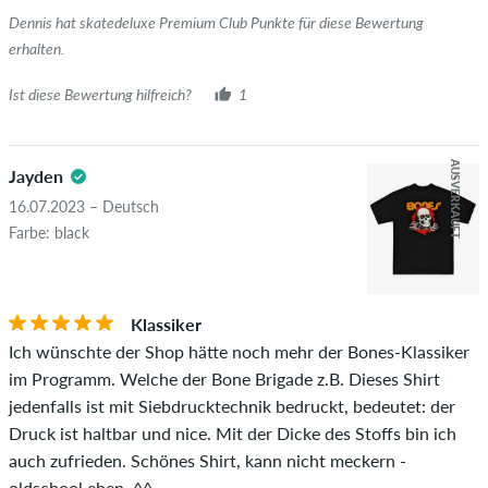
überprüft. Bei Bewertungen ohne grünen Haken, können wir
Dennis hat skatedeluxe Premium Club Punkte für diese Bewertung
leider nicht garantieren, dass die Personen den Artikel
erhalten.
wirklich besitzen oder besessen haben.
Ist diese Bewertung hilfreich?
1
AUSVERKAUFT
Jayden
16.07.2023 – Deutsch
Farbe: black
Klassiker
Ich wünschte der Shop hätte noch mehr der Bones-Klassiker
im Programm. Welche der Bone Brigade z.B. Dieses Shirt
jedenfalls ist mit Siebdrucktechnik bedruckt, bedeutet: der
Druck ist haltbar und nice. Mit der Dicke des Stoffs bin ich
auch zufrieden. Schönes Shirt, kann nicht meckern -
oldschool eben. ^^