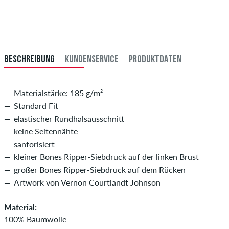
du per Vorkasse bezahlst, wird deine Bestellung erst nach Eingang
XXL
56/58
114-120
101-107
114-120
deiner Überweisung an dich versendet. Weitere Infos zu
Versand
&
Zahlung
.
XXXL
60
121-127
108-114
121-127
BESCHREIBUNG
KUNDENSERVICE
PRODUKTDATEN
Materialstärke: 185 g/m²
Standard Fit
elastischer Rundhalsausschnitt
keine Seitennähte
sanforisiert
kleiner Bones Ripper-Siebdruck auf der linken Brust
großer Bones Ripper-Siebdruck auf dem Rücken
Artwork von Vernon Courtlandt Johnson
Material:
100% Baumwolle