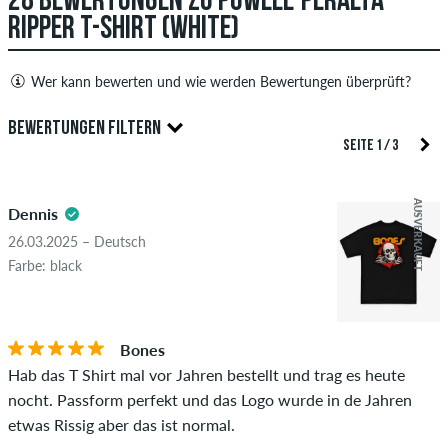
28 BEWERTUNGEN ZU POWELL-PERALTA
RIPPER T-SHIRT (WHITE)
Wer kann bewerten und wie werden Bewertungen überprüft?
Nur Personen mit einem skatedeluxe Kundenkonto können
BEWERTUNGEN FILTERN
Bewertungen abgeben. Diese werden erst nach unserer
SEITE 1 / 3
Überprüfung veröffentlicht. Wir veröffentlichen sowohl
5.0
positive als auch negative Bewertungen. Bewertungen mit
AUSVERKAUFT
Dennis
beleidigenden oder obszönen Inhalten sowie Bewertungen,
die geltendes Recht oder Urheberrechte verletzen oder Spam
26.03.2025 – Deutsch
und Fremdwerbung enthalten, werden nicht veröffentlicht.
Farbe: black
Die Sternebewertung des Artikels ist der Durchschnitt aller
STERNE
SORTIERUNG
Bewertungen.
Bones
Ob die Bewertung von einer Person stammt, die diesen
Hab das T Shirt mal vor Jahren bestellt und trag es heute
Artikel wirklich gekauft hat, erkennst du am grünen Haken
nocht. Passform perfekt und das Logo wurde in de Jahren
neben dem Namen mit dem Zusatz "Verifizierter Kauf". Bei
etwas Rissig aber das ist normal.
diesen Personen wurde der Kauf anhand ihrer Bestellungen