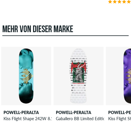
MEHR VON DIESER MARKE
POWELL-PERALTA
POWELL-PERALTA
POWELL-P
Kiss Flight Shape 242W 8.13" Skateboard Deck
Gaballero BB Limited Edition S17 9,95" 
Kiss Flight