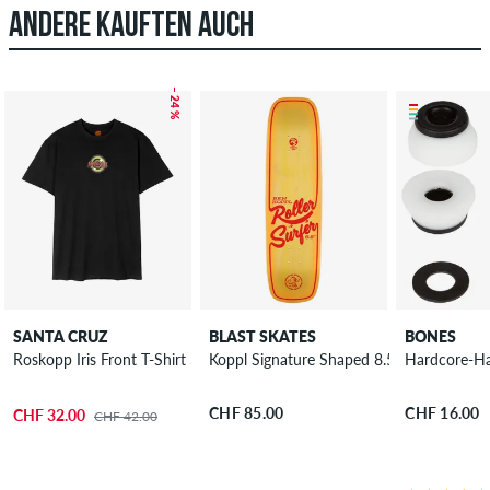
ANDERE KAUFTEN AUCH
– 24 %
SANTA CRUZ
BLAST SKATES
BONES
Roskopp Iris Front T-Shirt
Koppl Signature Shaped 8.5" Skateboard
Hardcore-H
CHF 85.00
CHF 16.00
CHF 32.00
CHF 42.00