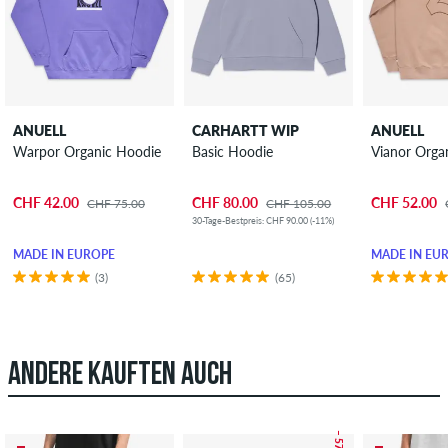
ANUELL
CARHARTT WIP
ANUELL
Warpor Organic Hoodie
Basic Hoodie
Vianor Orga
CHF 42.00
CHF 80.00
CHF 52.00
CHF 75.00
CHF 105.00
30-Tage-Bestpreis: CHF 90.00 (-11%)
MADE IN EUROPE
MADE IN EU
(3)
(65)
ANDERE KAUFTEN AUCH
– 57 %