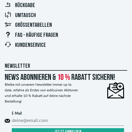
RÜCKGABE
UMTAUSCH
GRÖSSENTABELLEN
FAQ - HÄUFIGE FRAGEN
KUNDENSERVICE
NEWSLETTER
News abonnieren &
10 %
Rabatt sichern!
Bleibe mit unserem Newsletter immer up to
date, erfahre als Erstes von exklusiven Aktionen
und erhalte 10 % Rabatt auf deine nächste
Bestellung!
E-Mail
JETZT ANMELDEN