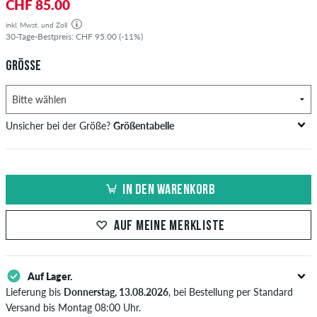
CHF 85.00
inkl. Mwst. und Zoll
30-Tage-Bestpreis: CHF 95.00 (-11%)
GRÖSSE
Unsicher bei der Größe?
Größentabelle
Brustumfang
Taillenweite
Hüftumfang
US
EU
in cm
in cm
in cm
IN DEN WARENKORB
XS
42
82-87
69-74
82-87
AUF MEINE MERKLISTE
S
44/46
88-93
75-80
88-93
M
48
94-99
81-86
94-99
Auf Lager.
L
50/52
100-106
87-93
100-106
Lieferung bis
Donnerstag, 13.08.2026
, bei Bestellung per Standard
Versand bis Montag 08:00 Uhr.
XL
54
107-113
94-100
107-113