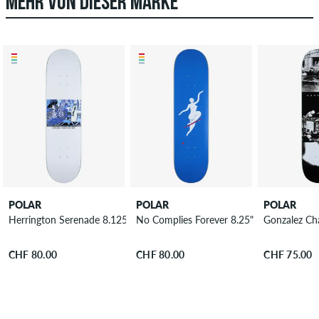
MEHR VON DIESER MARKE
POLAR
POLAR
POLAR
Herrington Serenade 8.125" Skateboard Deck
No Complies Forever 8.25" Skateboard D
Gonzalez Ch
CHF 80.00
CHF 80.00
CHF 75.00