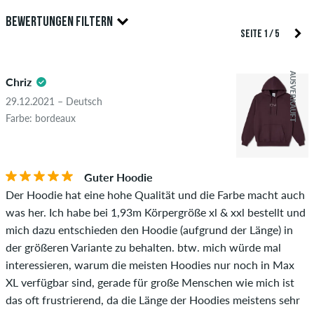
Nur Personen mit einem skatedeluxe Kundenkonto können
BEWERTUNGEN FILTERN
Bewertungen abgeben. Diese werden erst nach unserer
SEITE 1 / 5
Überprüfung veröffentlicht. Wir veröffentlichen sowohl
5.0
positive als auch negative Bewertungen. Bewertungen mit
AUSVERKAUFT
Chriz
beleidigenden oder obszönen Inhalten sowie Bewertungen,
die geltendes Recht oder Urheberrechte verletzen oder Spam
29.12.2021 – Deutsch
und Fremdwerbung enthalten, werden nicht veröffentlicht.
Farbe: bordeaux
Die Sternebewertung des Artikels ist der Durchschnitt aller
STERNE
SORTIERUNG
Bewertungen.
Guter Hoodie
Ob die Bewertung von einer Person stammt, die diesen
Der Hoodie hat eine hohe Qualität und die Farbe macht auch
Artikel wirklich gekauft hat, erkennst du am grünen Haken
was her. Ich habe bei 1,93m Körpergröße xl & xxl bestellt und
neben dem Namen mit dem Zusatz "Verifizierter Kauf". Bei
mich dazu entschieden den Hoodie (aufgrund der Länge) in
diesen Personen wurde der Kauf anhand ihrer Bestellungen
der größeren Variante zu behalten. btw. mich würde mal
überprüft. Bei Bewertungen ohne grünen Haken, können wir
interessieren, warum die meisten Hoodies nur noch in Max
leider nicht garantieren, dass die Personen den Artikel
XL verfügbar sind, gerade für große Menschen wie mich ist
wirklich besitzen oder besessen haben.
das oft frustrierend, da die Länge der Hoodies meistens sehr