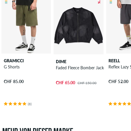
GRAMICCI
REELL
DIME
G Shorts
Reflex Lazy 
Faded Fleece Bomber Jacke
CHF 85.00
CHF 52.00
CHF 65.00
CHF 150.00
(8)