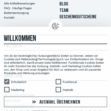
Alle Artikelbewertungen
BLOG
FAQ - Häufige Fragen
TEAM
Batterieentsorgung
GESCHENKGUTSCHEINE
Kontakt
WILLKOMMEN
FOLLOW US...
Um dir ein bestmögliches Nutzungserlebnis bieten zu können, setzen wir
Cookies und Webtracking-Technologien (auch von Drittanbietern) ein. Einige
sind erforderlich, damit unsere Seite funktioniert. Funktionale Cookies bieten
dir mehr Komfort bei der Nutzung. Statistik- und Marketing-Cookies helfen
uns, den Shop und unser Angebot für dich zu verbessern und dir passende
Produkte und Werbung anzuzeigen.
IMPRESSUM
Erforderlich
Funktional
Erforderlich
Funktional
Marketing
Statistik
Marketing
Statistik
UNSERE AGB
DATENSCHUTZERKLÄRUNG
COOKIE POLICY
AUSWAHL ÜBERNEHMEN
HINWEISGEBERRICHTLINIE