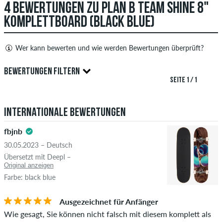
4 BEWERTUNGEN ZU PLAN B TEAM SHINE 8"
KOMPLETTBOARD (BLACK BLUE)
Wer kann bewerten und wie werden Bewertungen überprüft?
Nur Personen mit einem skatedeluxe Kundenkonto können
BEWERTUNGEN FILTERN
Bewertungen abgeben. Diese werden erst nach unserer
SEITE 1 / 1
Überprüfung veröffentlicht. Wir veröffentlichen sowohl
5.0
positive als auch negative Bewertungen. Bewertungen mit
Internationale Bewertungen
beleidigenden oder obszönen Inhalten sowie Bewertungen,
die geltendes Recht oder Urheberrechte verletzen oder Spam
fbjnb
und Fremdwerbung enthalten, werden nicht veröffentlicht.
30.05.2023 – Deutsch
Die Sternebewertung des Artikels ist der Durchschnitt aller
STERNE
SORTIERUNG
Übersetzt mit Deepl –
Bewertungen.
Original anzeigen
Farbe: black blue
Ob die Bewertung von einer Person stammt, die diesen
Artikel wirklich gekauft hat, erkennst du am grünen Haken
Ausgezeichnet für Anfänger
neben dem Namen mit dem Zusatz "Verifizierter Kauf". Bei
Wie gesagt, Sie können nicht falsch mit diesem komplett als