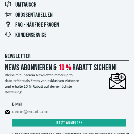
UMTAUSCH
GRÖSSENTABELLEN
FAQ - HÄUFIGE FRAGEN
KUNDENSERVICE
NEWSLETTER
News abonnieren &
10 %
Rabatt sichern!
Bleibe mit unserem Newsletter immer up to
date, erfahre als Erstes von exklusiven Aktionen
und erhalte 10 % Rabatt auf deine nächste
Bestellung!
E-Mail
JETZT ANMELDEN
Deine Daten werden nicht an Dritte weitergegeben. Die Abmeldung vom Newsletter ist