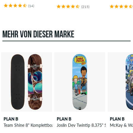
(14)
(215)
MEHR VON DIESER MARKE
PLAN B
PLAN B
PLAN B
Team Shine 8" Komplettboard
Joslin Dev Twintip 8.375" Skateboard De
McKay & Wa