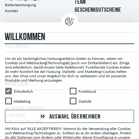
TEAM
Batterieentsorgung
GESCHENKGUTSCHEINE
Kontakt
WILLKOMMEN
FOLLOW US...
Um dir ein bestmögliches Nutzungserlebnis bieten zu können, setzen wir
Cookies und Webtracking-Technologien (auch von Drittanbietern) ein. Einige
sind erforderlich, damit unsere Seite funktioniert. Funktionale Cookies bieten
dir mehr Komfort bei der Nutzung. Statistik- und Marketing-Cookies helfen
uns, den Shop und unser Angebot für dich zu verbessern und dir passende
Produkte und Werbung anzuzeigen.
IMPRESSUM
Erforderlich
Funktional
Erforderlich
Funktional
Marketing
Statistik
Marketing
Statistik
UNSERE AGB
DATENSCHUTZERKLÄRUNG
COOKIE POLICY
AUSWAHL ÜBERNEHMEN
HINWEISGEBERRICHTLINIE
Mit Klick auf "ALLE AKZEPTIEREN" stimmst du der Verwendung aller Cookies
und Webtracking-Technologien zu. Solltest du es dir anders überlegen, findest
du alle Optionen zum Ändern oder Widerrufen deiner Einwilligung in unserer