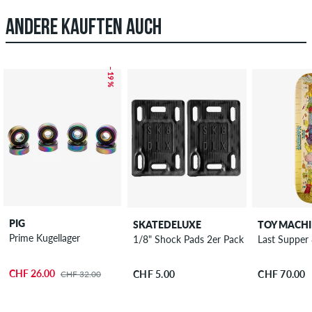
ANDERE KAUFTEN AUCH
– 19 %
PIG
SKATEDELUXE
TOY MACH
Prime Kugellager
1/8" Shock Pads 2er Pack
Last Supper
CHF 26.00
CHF 5.00
CHF 70.00
CHF 32.00