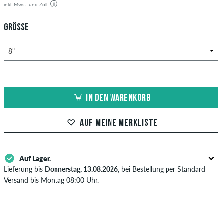
inkl. Mwst. und Zoll
GRÖSSE
IN DEN WARENKORB
AUF MEINE MERKLISTE
Auf Lager.
Lieferung bis
Donnerstag, 13.08.2026
, bei Bestellung per Standard
Versand bis Montag 08:00 Uhr.
Gilt nur für Sofortzahlungsweisen wie Kreditkarte oder PayPal. Wenn
du per Vorkasse bezahlst, wird deine Bestellung erst nach Eingang
deiner Überweisung an dich versendet. Weitere Infos zu
Versand
&