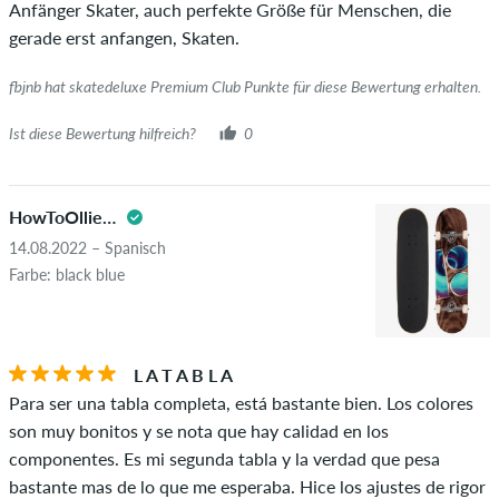
diesen Personen wurde der Kauf anhand ihrer Bestellungen
Anfänger Skater, auch perfekte Größe für Menschen, die
überprüft. Bei Bewertungen ohne grünen Haken, können wir
gerade erst anfangen, Skaten.
leider nicht garantieren, dass die Personen den Artikel
wirklich besitzen oder besessen haben.
fbjnb hat skatedeluxe Premium Club Punkte für diese Bewertung erhalten.
Ist diese Bewertung hilfreich?
0
HowToOllieRock
14.08.2022 – Spanisch
Farbe: black blue
L A T A B L A
Para ser una tabla completa, está bastante bien. Los colores
son muy bonitos y se nota que hay calidad en los
componentes. Es mi segunda tabla y la verdad que pesa
bastante mas de lo que me esperaba. Hice los ajustes de rigor