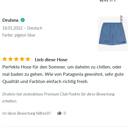
SEITE 1 / 1
Überprüfung veröffentlicht. Wir veröffentlichen sowohl
4.5
positive als auch negative Bewertungen. Bewertungen mit
AUSVERKAUFT
Druhms
beleidigenden oder obszönen Inhalten sowie Bewertungen,
die geltendes Recht oder Urheberrechte verletzen oder Spam
18.01.2022 – Deutsch
und Fremdwerbung enthalten, werden nicht veröffentlicht.
Farbe: pigeon blue
Die Sternebewertung des Artikels ist der Durchschnitt aller
STERNE
SORTIERUNG
Bewertungen.
Lieb diese Hose
Ob die Bewertung von einer Person stammt, die diesen
Perfekte Hose für den Sommer, um daheim zu chillen, oder
Artikel wirklich gekauft hat, erkennst du am grünen Haken
mal baden zu gehen. Wie von Patagonia gewohnt, sehr gute
neben dem Namen mit dem Zusatz "Verifizierter Kauf". Bei
Qualität und Farbton einfach richtig fresh.
diesen Personen wurde der Kauf anhand ihrer Bestellungen
überprüft. Bei Bewertungen ohne grünen Haken, können wir
Druhms hat skatedeluxe Premium Club Punkte für diese Bewertung
leider nicht garantieren, dass die Personen den Artikel
erhalten.
wirklich besitzen oder besessen haben.
Ist diese Bewertung hilfreich?
0