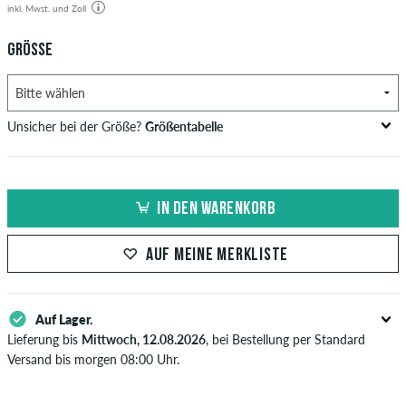
inkl. Mwst. und Zoll
GRÖSSE
Unsicher bei der Größe?
Größentabelle
US
Inch-Weite (W)
Bundweite in cm
IN DEN WARENKORB
XXS
26-27
66-69
XS
28-29
71-73,5
AUF MEINE MERKLISTE
S
30-31
76-78,5
Auf Lager.
M
32-33
81-83,5
Lieferung bis
Mittwoch, 12.08.2026
, bei Bestellung per Standard
L
34
86
Versand bis morgen 08:00 Uhr.
Gilt nur für Sofortzahlungsweisen wie Kreditkarte oder PayPal. Wenn
XL
36-38
91-96,5
du per Vorkasse bezahlst, wird deine Bestellung erst nach Eingang