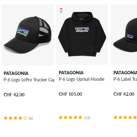
PATAGONIA
PATAGONI
PATAGONIA
P-6 Logo Uprisal Hoodie
P-6 Label T
P-6 Logo LoPro Trucker Cap
CHF 105.00
CHF 42.00
CHF 42.00
(12)
(6)