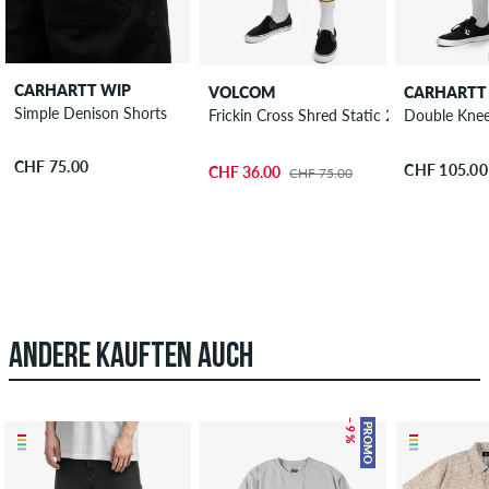
CARHARTT WIP
VOLCOM
CARHARTT
Simple Denison Shorts
Frickin Cross Shred Static 20 Shorts
Double Knee
CHF 75.00
CHF 105.00
CHF 36.00
CHF 75.00
ANDERE KAUFTEN AUCH
– 9 %
PROMO