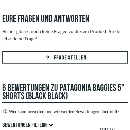
EURE FRAGEN UND ANTWORTEN
Bisher gibt es noch keine Fragen zu diesem Produkt. Stelle
jetzt deine Frage!
FRAGE STELLEN
6 BEWERTUNGEN ZU PATAGONIA BAGGIES 5"
SHORTS (BLACK BLACK)
Wer kann bewerten und wie werden Bewertungen überprüft?
Nur Personen mit einem skatedeluxe Kundenkonto können
BEWERTUNGEN FILTERN
Bewertungen abgeben. Diese werden erst nach unserer