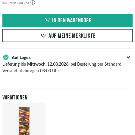
inkl. Mwst. und Zoll
IN DEN WARENKORB
AUF MEINE MERKLISTE
Auf Lager.
Lieferung bis
Mittwoch, 12.08.2026
, bei Bestellung per Standard
Versand bis morgen 08:00 Uhr.
Gilt nur für Sofortzahlungsweisen wie Kreditkarte oder PayPal. Wenn
du per Vorkasse bezahlst, wird deine Bestellung erst nach Eingang
deiner Überweisung an dich versendet. Weitere Infos zu
Versand
&
Zahlung
.
Variationen