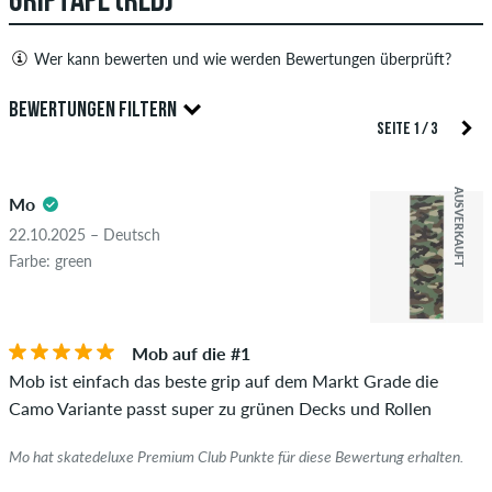
GRIPTAPE (RED)
Wer kann bewerten und wie werden Bewertungen überprüft?
Nur Personen mit einem skatedeluxe Kundenkonto können
BEWERTUNGEN FILTERN
Bewertungen abgeben. Diese werden erst nach unserer
SEITE 1 / 3
Überprüfung veröffentlicht. Wir veröffentlichen sowohl
5.0
positive als auch negative Bewertungen. Bewertungen mit
AUSVERKAUFT
Mo
beleidigenden oder obszönen Inhalten sowie Bewertungen,
die geltendes Recht oder Urheberrechte verletzen oder Spam
22.10.2025 – Deutsch
und Fremdwerbung enthalten, werden nicht veröffentlicht.
Farbe: green
Die Sternebewertung des Artikels ist der Durchschnitt aller
STERNE
SORTIERUNG
Bewertungen.
Mob auf die #1
Ob die Bewertung von einer Person stammt, die diesen
Mob ist einfach das beste grip auf dem Markt Grade die
Artikel wirklich gekauft hat, erkennst du am grünen Haken
Camo Variante passt super zu grünen Decks und Rollen
neben dem Namen mit dem Zusatz "Verifizierter Kauf". Bei
diesen Personen wurde der Kauf anhand ihrer Bestellungen
Mo hat skatedeluxe Premium Club Punkte für diese Bewertung erhalten.
überprüft. Bei Bewertungen ohne grünen Haken, können wir