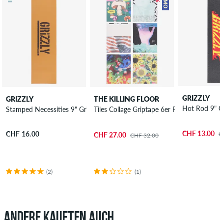
GRIZZLY
GRIZZLY
THE KILLING FLOOR
Hot Rod 9" 
Stamped Necessities 9" Griptape
Tiles Collage Griptape 6er Pack
CHF 13.00
CHF 16.00
CHF 27.00
CHF 32.00
(2)
(1)
ANDERE KAUFTEN AUCH