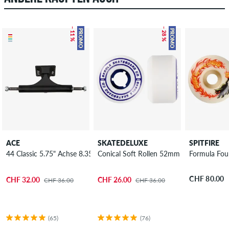
– 11 %
– 28 %
PROMO
PROMO
ACE
SKATEDELUXE
SPITFIRE
44 Classic 5.75" Achse 8.35"
Conical Soft Rollen 52mm 92A 4er Pack
Formula Fou
CHF 80.00
CHF 32.00
CHF 26.00
CHF 36.00
CHF 36.00
(65)
(76)