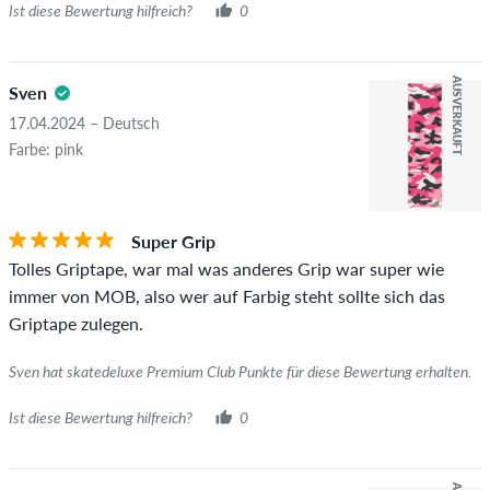
leider nicht garantieren, dass die Personen den Artikel
Ist diese Bewertung hilfreich?
0
wirklich besitzen oder besessen haben.
AUSVERKAUFT
Sven
17.04.2024 – Deutsch
Farbe: pink
Super Grip
Tolles Griptape, war mal was anderes Grip war super wie
immer von MOB, also wer auf Farbig steht sollte sich das
Griptape zulegen.
Sven hat skatedeluxe Premium Club Punkte für diese Bewertung erhalten.
Ist diese Bewertung hilfreich?
0