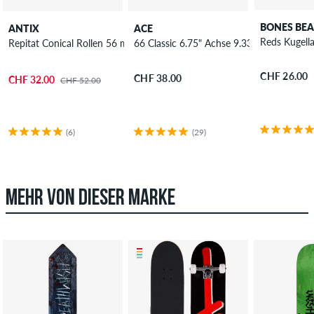
BONES BEA
ANTIX
ACE
Reds Kugell
Repitat Conical Rollen 56 mm 100A 4er Pack
66 Classic 6.75" Achse 9.33"
CHF 26.00
CHF 38.00
CHF 32.00
CHF 52.00
(6)
(29)
MEHR VON DIESER MARKE