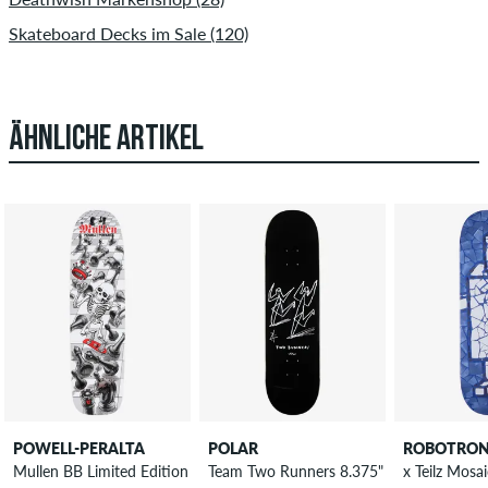
Skateboard Decks im Sale (120)
ÄHNLICHE ARTIKEL
POWELL-PERALTA
POLAR
ROBOTRO
Mullen BB Limited Edition S17 7.4" Skateboard Deck
Team Two Runners 8.375" Skateboard D
x Teilz Mos