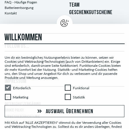
FAQ - Häufige Fragen
TEAM
Batterieentsorgung
GESCHENKGUTSCHEINE
Kontakt
WILLKOMMEN
FOLLOW US...
Um dir ein bestmögliches Nutzungserlebnis bieten zu können, setzen wir
Cookies und Webtracking-Technologien (auch von Drittanbietern) ein. Einige
sind erforderlich, damit unsere Seite funktioniert. Funktionale Cookies bieten
dir mehr Komfort bei der Nutzung. Statistik- und Marketing-Cookies helfen
uns, den Shop und unser Angebot für dich zu verbessern und dir passende
Produkte und Werbung anzuzeigen.
IMPRESSUM
Erforderlich
Funktional
Erforderlich
Funktional
Marketing
Statistik
Marketing
Statistik
UNSERE AGB
DATENSCHUTZERKLÄRUNG
COOKIE POLICY
AUSWAHL ÜBERNEHMEN
HINWEISGEBERRICHTLINIE
Mit Klick auf "ALLE AKZEPTIEREN" stimmst du der Verwendung aller Cookies
und Webtracking-Technologien zu. Solltest du es dir anders überlegen, findest