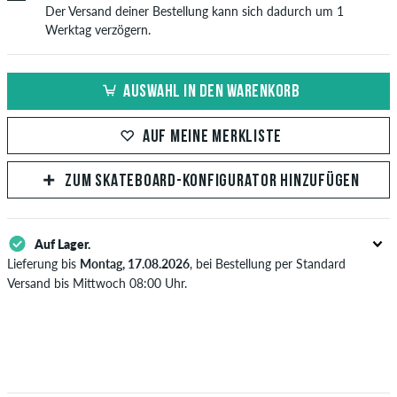
Der Versand deiner Bestellung kann sich dadurch um 1
Werktag verzögern.
AUSWAHL IN DEN WARENKORB
AUF MEINE MERKLISTE
ZUM SKATEBOARD-KONFIGURATOR HINZUFÜGEN
Auf Lager.
Lieferung bis
Montag, 17.08.2026
, bei Bestellung per Standard
Versand bis Mittwoch 08:00 Uhr.
Gilt nur für Sofortzahlungsweisen wie Kreditkarte oder PayPal. Wenn
du per Vorkasse bezahlst, wird deine Bestellung erst nach Eingang
deiner Überweisung an dich versendet. Weitere Infos zu
Versand
&
Zahlung
.