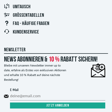
UMTAUSCH
GRÖSSENTABELLEN
FAQ - HÄUFIGE FRAGEN
KUNDENSERVICE
NEWSLETTER
News abonnieren &
10 %
Rabatt sichern!
Bleibe mit unserem Newsletter immer up to
date, erfahre als Erstes von exklusiven Aktionen
und erhalte 10 % Rabatt auf deine nächste
Bestellung!
E-Mail
JETZT ANMELDEN